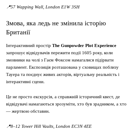
📍57 Wapping Wall, London E1W 3SH
Змова, яка ледь не змінила історію
Британії
Інтерактивний простір
The Gunpowder Plot Experience
запрошує відвідувачів пережити події 1605 року, коли
змовники на чолі з Гаєм Фоксом намагалися підірвати
парламент. Експозиція розташована у сховищах поблизу
Тауера та поєднує живих акторів, віртуальну реальність і
інтерактивні сцени.
Це не просто екскурсія, а справжній історичний квест, де
відвідувачі намагаються зрозуміти, хто був зрадником, а хто
— жертвою обставин.
📍8–12 Tower Hill Vaults, London EC3N 4EE