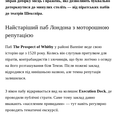
зібрав добірку місць і вражень, які дозволяють буквально
доторкнутися до минулих століть — від піратських пабів
до театрів Шекспіра.
Найстаріший паб Лондона з моторошною
репутацією
Паб
The Prospect of Whitby
у районі Ваппінг веде свою
історію ще з 1520 року. Колись він слугував притулком для
піратів, контрабандистів і злочинців, що було логічно з огляду
на його розташування біля Темзи. Після пожежі заклад
відродився під нинішньою назвою, але темна репутація
залишилася.
З вікон пабу відкривається вид на колишнє
Execution Dock
, де
проводили публічні страти. Саме тому заклад давно
вважають «населеним привидами» — тут навіть регулярно
проводять тематичні екскурсії.