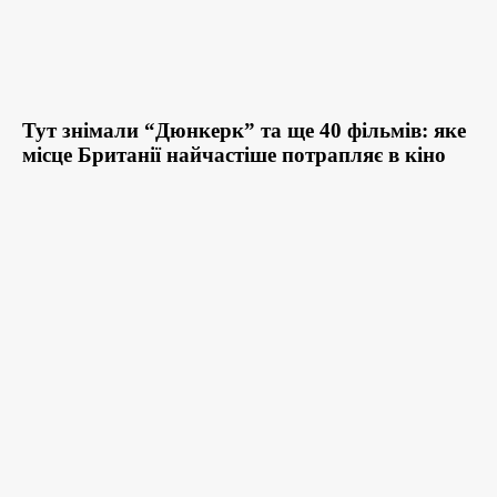
Тут знімали “Дюнкерк” та ще 40 фільмів: яке
місце Британії найчастіше потрапляє в кіно