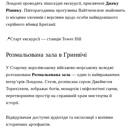
Лондоні проводять пішохідні екскурсії, присвячені
Джеку
Різнику
. Півторагодинна прогулянка Вайтчепелом знайомить
із місцями злочинів і версіями щодо особи найвідомішого
серійного вбивці Британії.
📍Старт екскурсії — станція Tower Hill
Розмальована зала в Гринвічі
У Старому королівському військово-морському коледжі
розташована
Розмальована зала
— один із найвражаючих
інтер’єрів Лондона. Стеля, розписана сером Джеймсом
Торнхіллом, зображає богів, монархів і міфологічні сцени,
перетворюючи простір на справжній храм мистецтва й
історії.
Відвідувачам доступні аудіогіди та експозиції з копіями
історичних артефактів.