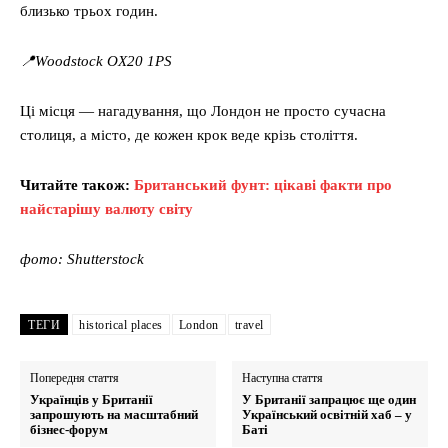
близько трьох годин.
📍Woodstock OX20 1PS
Ці місця — нагадування, що Лондон не просто сучасна
столиця, а місто, де кожен крок веде крізь століття.
Читайте також:
Британський фунт: цікаві факти про
найстарішу валюту світу
фото: Shutterstock
ТЕГИ
historical places
London
travel
Попередня стаття
Наступна стаття
Українців у Британії
У Британії запрацює ще один
запрошують на масштабний
Український освітній хаб – у
бізнес-форум
Баті