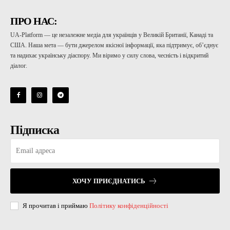
ПРО НАС:
UA-Platform — це незалежне медіа для українців у Великій Британії, Канаді та
США. Наша мета — бути джерелом якісної інформації, яка підтримує, об’єднує
та надихає українську діаспору. Ми віримо у силу слова, чесність і відкритий
діалог.
Підписка
ХОЧУ ПРИЄДНАТИСЬ
Я прочитав і приймаю
Політику конфіденційності