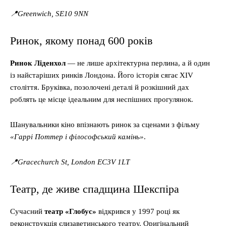
📍Greenwich, SE10 9NN
Ринок, якому понад 600 років
Ринок Ліденхол
— не лише архітектурна перлина, а й один
із найстаріших ринків Лондона. Його історія сягає XIV
століття. Бруківка, позолочені деталі й розкішний дах
роблять це місце ідеальним для неспішних прогулянок.
Шанувальники кіно впізнають ринок за сценами з фільму
«Гаррі Поттер і філософський камінь»
.
📍Gracechurch St, London EC3V 1LT
Театр, де живе спадщина Шекспіра
Сучасний
театр «Глобус»
відкрився у 1997 році як
реконструкція єлизаветинського театру. Оригінальний