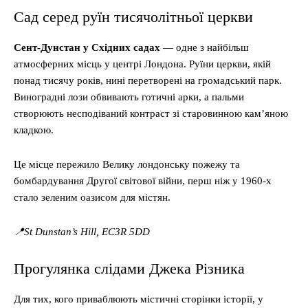
Сад серед руїн тисячолітньої церкви
Сент-Дунстан у Східних садах
— одне з найбільш
атмосферних місць у центрі Лондона. Руїни церкви, якій
понад тисячу років, нині перетворені на громадський парк.
Виноградні лози обвивають готичні арки, а пальми
створюють несподіваний контраст зі старовинною кам’яною
кладкою.
Це місце пережило Велику лондонську пожежу та
бомбардування Другої світової війни, перш ніж у 1960-х
стало зеленим оазисом для містян.
📍St Dunstan’s Hill, EC3R 5DD
Прогулянка слідами Джека Різника
Для тих, кого приваблюють містичні сторінки історії, у