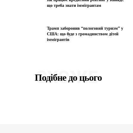
що треба знати іммігрантам
Трамп заборонив “пологовий туризм” у
США: що буде з громадянством дітей
іммігрантів
СХОЖЕ
Подібне до цього