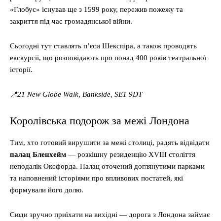
«Глобус» існував ще з 1599 року, пережив пожежу та
закриття під час громадянської війни.
Сьогодні тут ставлять п’єси Шекспіра, а також проводять
екскурсії, що розповідають про понад 400 років театральної
історії.
📍21 New Globe Walk, Bankside, SE1 9DT
Королівська подорож за межі Лондона
Тим, хто готовий вирушити за межі столиці, радять відвідати
палац Бленхейм
— розкішну резиденцію XVIII століття
неподалік Оксфорда. Палац оточений доглянутими парками
та наповнений історіями про впливових постатей, які
формували його долю.
Сюди зручно приїхати на вихідні — дорога з Лондона займає