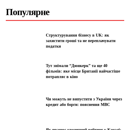
Популярне
Структурування бізнесу в UK: як
захистити гроші та не переплачувати
податки
Тут знімали “Дюнкерк” та ще 40
фільмів: яке місце Британії найчастіше
потрапляє в кіно
Чи можуть не випустити з України через
кредит або борги: пояснення МВС
Як працює кредитний рейтинг у Канаді: