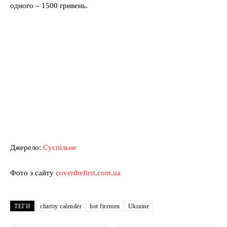
одного – 1500 гривень.
Джерело:
Суспільне
Фото з сайту
coverthefirst.com.ua
ТЕГИ
charity calender
hot firemen
Ukraine