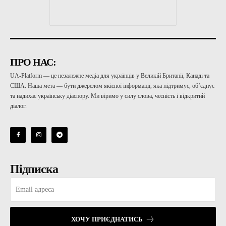
ПРО НАС:
UA-Platform — це незалежне медіа для українців у Великій Британії, Канаді та
США. Наша мета — бути джерелом якісної інформації, яка підтримує, об’єднує
та надихає українську діаспору. Ми віримо у силу слова, чесність і відкритий
діалог.
Підписка
ХОЧУ ПРИЄДНАТИСЬ