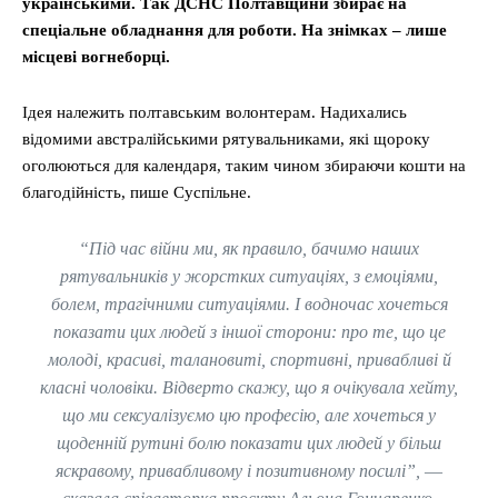
українськими. Так ДСНС Полтавщини збирає на
спеціальне обладнання для роботи. На знімках – лише
місцеві вогнеборці.
Ідея належить полтавським волонтерам. Надихались
відомими австралійськими рятувальниками, які щороку
оголюються для календаря, таким чином збираючи кошти на
благодійність, пише Суспільне.
“Під час війни ми, як правило, бачимо наших
рятувальників у жорстких ситуаціях, з емоціями,
болем, трагічними ситуаціями. І водночас хочеться
показати цих людей з іншої сторони: про те, що це
молоді, красиві, талановиті, спортивні, привабливі й
класні чоловіки. Відверто скажу, що я очікувала хейту,
що ми сексуалізуємо цю професію, але хочеться у
щоденній рутині болю показати цих людей у більш
яскравому, привабливому і позитивному посилі”, ―