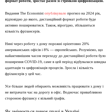
формат роботи, зростає разом зі стрімкою цифровізацією.
Видання The Economist
опублікувало
прогноз на 2024 рік,
відповідно до якого, дистанційний формат роботи буде
активно поширюватися. Також, вірогідно, збільшиться
кількість фрілансерів.
Нині через роботу з дому порожні орієнтовно 20%
американських офісів і 8% — європейських. Розуміємо, що
найактивнішим часом переходу до дистанційної роботи було
поширення COVID-19, саме в цей період відбувалася швидка
адаптація та цифровізація процесів. Зросла і кількість
фрілансерів у цей час.
Усе більше людей обирають можливість працювати з дому і
не витрачати час на дорогу в офіс. Водночас привабливою
стороною фрілансу є вільний графік.
Як змінюється ринок праці в Україні