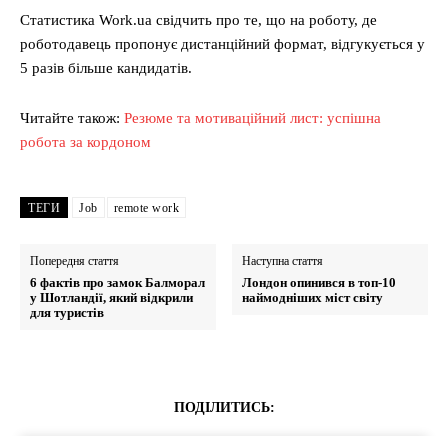
Статистика Work.ua свідчить про те, що на роботу, де
роботодавець пропонує дистанційний формат, відгукується у
5 разів більше кандидатів.
Читайте також:
Резюме та мотиваційний лист: успішна
робота за кордоном
ТЕГИ
Job
remote work
Попередня стаття
Наступна стаття
6 фактів про замок Балморал
Лондон опинився в топ-10
у Шотландії, який відкрили
наймодніших міст світу
для туристів
ПОДІЛИТИСЬ: