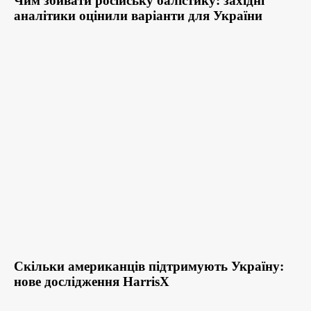
Чим збивати російську балістику: західні
аналітики оцінили варіанти для України
Скільки американців підтримують Україну:
нове дослідження HarrisX