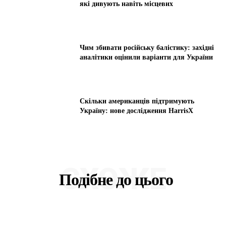
які дивують навіть місцевих
Чим збивати російську балістику: західні
аналітики оцінили варіанти для України
Скільки американців підтримують
Україну: нове дослідження HarrisX
СХОЖЕ
Подібне до цього