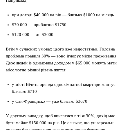
Наприклад:
при доході $40 000 на рік — близько $1000 на місяць
$70 000 — приблизно $1750
$120 000 — до $3000
Втім у сучасних умовах цього вже недостатньо. Головна
проблема правила 30% — воно ігнорує місце проживання.
Двоє людей із однаковим доходом у $65 000 можуть мати
абсолютно різний рівень життя:
у місті Вічита оренда однокімнатної квартири коштує
близько $710
у Сан-Франциско — уже близько $3670
У другому випадку, щоб вписатися в ті ж 30%, дохід має
бути майже $150 000 на рік. Це означає, що універсальні
правила без урахування локального ринку фактично