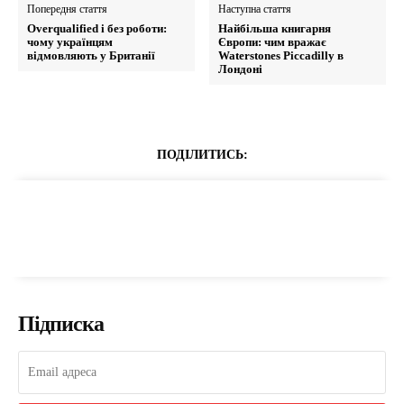
Попередня стаття
Наступна стаття
Overqualified і без роботи:
Найбільша книгарня
чому українцям
Європи: чим вражає
відмовляють у Британії
Waterstones Piccadilly в
Лондоні
ПОДІЛИТИСЬ:
Підписка