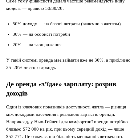
Саме тому фінансисти дедалі частіше рекомендують іншу
модель — правило 50/30/20:
50% доходу — на базові витрати (включно з житлом)
30% — на особисті потреби
20% — на заощадження
У такій системі оренда має займати вже не 30%, а приблизно
25–28% чистого доходу.
Де оренда «з’їдає» зарплату: розрив
доходів
Один із ключових показників доступності житла — різниця
між доходами населення і реальною вартістю оренди.
Наприклад, у Нью-Гейвені для комфортної оренди потрібно
близько $72 000 на рік, при цьому середній дохід — лише
$53 771. Це означає, що більшість мешканців витрачають