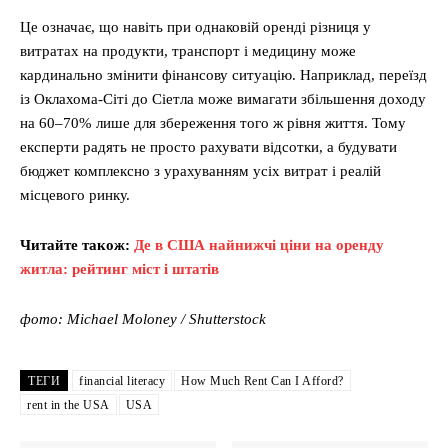
Це означає, що навіть при однаковій оренді різниця у
витратах на продукти, транспорт і медицину може
кардинально змінити фінансову ситуацію. Наприклад, переїзд
із Оклахома-Сіті до Сіетла може вимагати збільшення доходу
на 60–70% лише для збереження того ж рівня життя. Тому
експерти радять не просто рахувати відсотки, а будувати
бюджет комплексно з урахуванням усіх витрат і реалій
місцевого ринку.
Читайте також:
Де в США найнижчі ціни на оренду
житла: рейтинг міст і штатів
фото: Michael Moloney / Shutterstock
ТЕГИ
financial literacy
How Much Rent Can I Afford?
rent in the USA
USA