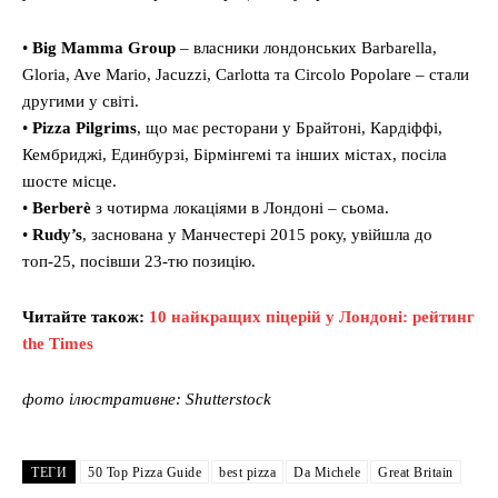
•
Big Mamma Group
– власники лондонських Barbarella,
Gloria, Ave Mario, Jacuzzi, Carlotta та Circolo Popolare – стали
другими у світі.
•
Pizza Pilgrims
, що має ресторани у Брайтоні, Кардіффі,
Кембриджі, Единбурзі, Бірмінгемі та інших містах, посіла
шосте місце.
•
Berberè
з чотирма локаціями в Лондоні – сьома.
•
Rudy’s
, заснована у Манчестері 2015 року, увійшла до
топ-25, посівши 23-тю позицію.
Читайте також:
10 найкращих піцерій у Лондоні: рейтинг
the Times
фото ілюстративне: Shutterstock
ТЕГИ
50 Top Pizza Guide
best pizza
Da Michele
Great Britain