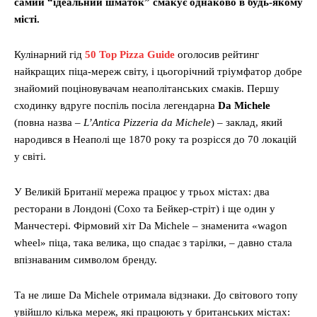
самий “ідеальний шматок” смакує однаково в будь-якому
місті.
Кулінарний гід
50 Top Pizza Guide
оголосив рейтинг
найкращих піца-мереж світу, і цьогорічний тріумфатор добре
знайомий поціновувачам неаполітанських смаків. Першу
сходинку вдруге поспіль посіла легендарна
Da Michele
(повна назва –
L’Antica Pizzeria da Michele
) – заклад, який
народився в Неаполі ще 1870 року та розрісся до 70 локацій
у світі.
У Великій Британії мережа працює у трьох містах: два
ресторани в Лондоні (Сохо та Бейкер-стріт) і ще один у
Манчестері. Фірмовий хіт Da Michele – знаменита «wagon
wheel» піца, така велика, що спадає з тарілки, – давно стала
впізнаваним символом бренду.
Та не лише Da Michele отримала відзнаки. До світового топу
увійшло кілька мереж, які працюють у британських містах: