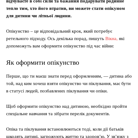
відчуваєте в собі сили та бажання подарувати родинне
тепло тим, хто його втратив, ви можете стати опікуном
для дитини чи літньої людини.
Опікунство – це відповідальний крок, який потребує
ретельного підходу. Ось декілька порад, пишуть
Вікна,
які
допоможуть вам оформити опікунство під час війни:
Як оформити опікунство
Перше, що ти маєш знати перед оформленням, — дитина або
той, над ким хочеш взяти опікунство чи піклування, має бути
в статусі людей, позбавлених піклування чи опіки.
Щоб оформити опікунство над дитиною, необхідно пройти
спеціальне навчання та зібрати перелік документів.
Опіка та піклування встановлюються тоді, коли дії батьків
шкодять дитині, загрожують життю та здоров’ю. У зв’язку з