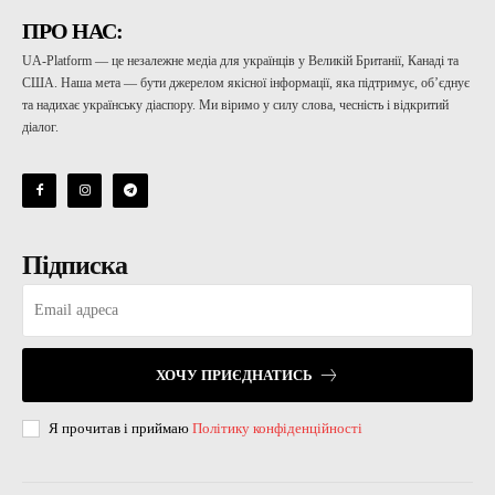
ПРО НАС:
UA-Platform — це незалежне медіа для українців у Великій Британії, Канаді та
США. Наша мета — бути джерелом якісної інформації, яка підтримує, об’єднує
та надихає українську діаспору. Ми віримо у силу слова, чесність і відкритий
діалог.
Підписка
ХОЧУ ПРИЄДНАТИСЬ
Я прочитав і приймаю
Політику конфіденційності