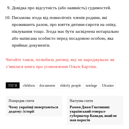
Довідка про відсутність (або наявність) судимостей.
Письмова згода від повнолітніх членів родини, які
проживають разом, про взяття дитини-сироти на опіку,
піклування тощо. Згода має бути засвідчена нотаріально
або написана особисто перед посадовою особою, яка
приймає документи.
Читайте також, полюбила дитину, яку не народжувала: як
зʼявилася книга про усиновлення Ольги Бартиш.
ТЕГИ
children
documents
elderly people
tutelage
Ukraine
Попередня стаття
Наступна стаття
Чому українці повертаються
Рамон Джон Гнатишин:
додому: історії
український генерал-
губернатор Канади, який не
мав ворогів