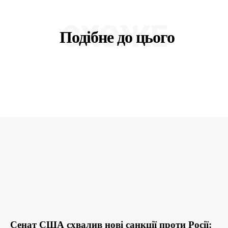
СХОЖЕ
Подібне до цього
Сенат США схвалив нові санкції проти Росії: