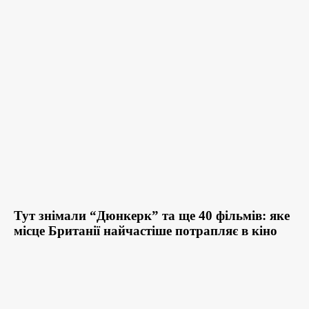
Тут знімали “Дюнкерк” та ще 40 фільмів: яке
місце Британії найчастіше потрапляє в кіно