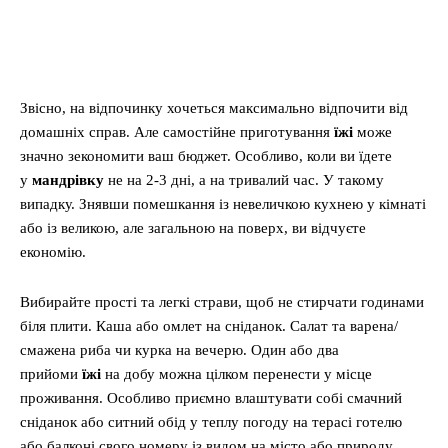
Звісно, на відпочинку хочеться максимально відпочити від
домашніх справ. Але самостійне приготування
їжі
може
значно зекономити ваш бюджет. Особливо, коли ви їдете
у
мандрівку
не на 2-3 дні, а на тривалий час. У такому
випадку. Знявши помешкання із невеличкою кухнею у кімнаті
або із великою, але загальною на поверх, ви відчуєте
економію.
Вибирайте прості та легкі страви, щоб не стирчати годинами
біля плити. Каша або омлет на сніданок. Салат та варена/
смажена риба чи курка на вечерю. Один або два
прийоми
їжі
на добу можна цілком перенести у місце
проживання. Особливо приємно влаштувати собі смачний
сніданок або ситний обід у теплу погоду на терасі готелю
або балконі свого номеру із видом на місто або природу.