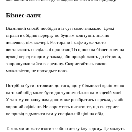
Бізнес-ланч
Відмінний спосіб пообідати із суттєвою знижкою. Деякі
страви в обідню перерву по будням коштують значно
дешевше, ніж ввечері. Ресторани і кафе дуже часто
виставляють спеціальні пропозиції із ціною на бізнес-ланч на
вулиці перед входом у заклад або прикріпляють до вітрини,
запрошуючи зайти всередину. Скористайтесь такою
можливістю, не проходьте повз.
Потрібно бути готовими до того, що у більшості країн меню
на такий обід може бути доступним тільки на місцевій мові.
У такому випадку вам допоможе розібратись перекладач або
хороший офіціант. Не соромтесь питати: те, що ви турист —
не привід відмовити вам у спеціальній ціні на обід.
Також ми можете взяти з собою деяку їжу з дому. Це можуть