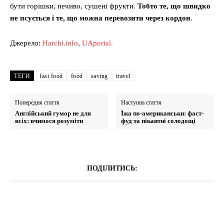
бути горішки, печиво, сушені фрукти.
Тобто те, що швидко
не псується і те, що можна перевозити через кордон
.
Джерело:
Harchi.info
,
UAportal.
ТЕГИ
fast food
food
saving
travel
Попередня стаття
Наступна стаття
Англійський гумор не для
Їжа по-американськи: фаст-
всіх: вчимося розуміти
фуд та пікантні солодощі
ПОДІЛИТИСЬ: