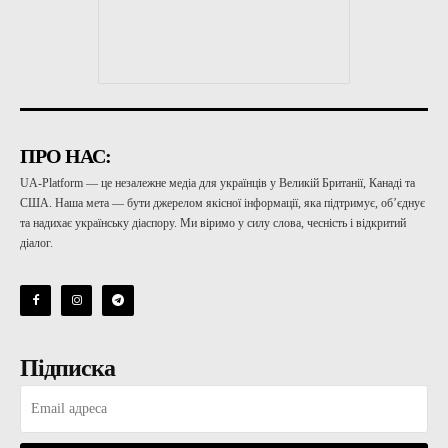
ПРО НАС:
UA-Platform — це незалежне медіа для українців у Великій Британії, Канаді та
США. Наша мета — бути джерелом якісної інформації, яка підтримує, об’єднує
та надихає українську діаспору. Ми віримо у силу слова, чесність і відкритий
діалог.
Підписка