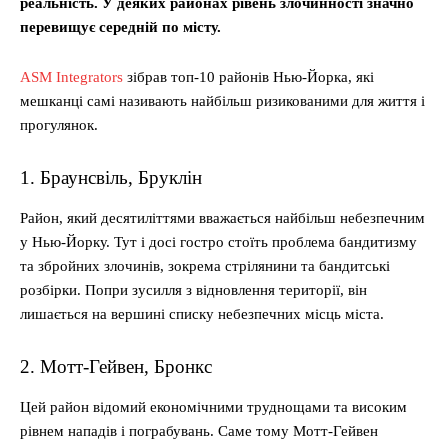
реальність. У деяких районах рівень злочинності значно
перевищує середній по місту.
ASM Integrators
зібрав топ-10 районів Нью-Йорка, які
мешканці самі називають найбільш ризикованими для життя і
прогулянок.
1. Браунсвіль, Бруклін
Район, який десятиліттями вважається найбільш небезпечним
у Нью-Йорку. Тут і досі гостро стоїть проблема бандитизму
та збройних злочинів, зокрема стрілянини та бандитські
розбірки. Попри зусилля з відновлення території, він
лишається на вершині списку небезпечних місць міста.
2. Мотт-Гейвен, Бронкс
Цей район відомий економічними труднощами та високим
рівнем нападів і пограбувань. Саме тому Мотт-Гейвен