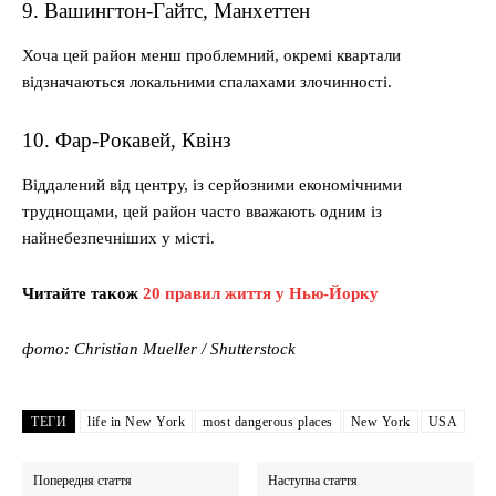
9. Вашингтон-Гайтс, Манхеттен
Хоча цей район менш проблемний, окремі квартали
відзначаються локальними спалахами злочинності.
10. Фар-Рокавей, Квінз
Віддалений від центру, із серйозними економічними
труднощами, цей район часто вважають одним із
найнебезпечніших у місті.
Читайте також
20 правил життя у Нью-Йорку
фото: Christian Mueller / Shutterstock
ТЕГИ
life in New York
most dangerous places
New York
USA
Попередня стаття
Наступна стаття