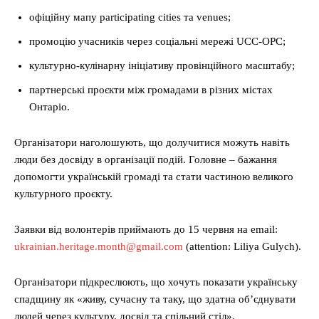
офіційну мапу participating cities та venues;
промоцію учасників через соціальні мережі UCC-OPC;
культурно-кулінарну ініціативу провінційного масштабу;
партнерські проєкти між громадами в різних містах
Онтаріо.
Організатори наголошують, що долучитися можуть навіть
люди без досвіду в організації подій. Головне – бажання
допомогти українській громаді та стати частиною великого
культурного проєкту.
Заявки від волонтерів приймають до 15 червня на email:
ukrainian.heritage.month@gmail.com
(attention: Liliya Gulych).
Організатори підкреслюють, що хочуть показати українську
спадщину як «живу, сучасну та таку, що здатна об’єднувати
людей через культуру, досвід та спільний стіл».