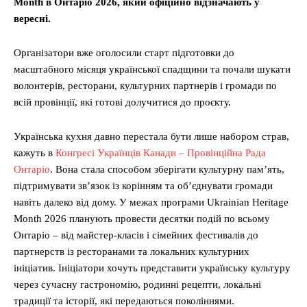
Month в Онтаріо 2026, який офіційно відзначають у
вересні.
Організатори вже оголосили старт підготовки до
масштабного місяця української спадщини та почали шукати
волонтерів, ресторани, культурних партнерів і громади по
всій провінції, які готові долучитися до проєкту.
Українська кухня давно перестала бути лише набором страв,
кажуть в
Конгресі Українців Канади – Провінційна Рада
Онтаріо
. Вона стала способом зберігати культурну пам’ять,
підтримувати зв’язок із корінням та об’єднувати громади
навіть далеко від дому. У межах програми Ukrainian Heritage
Month 2026 планують провести десятки подій по всьому
Онтаріо – від майстер-класів і сімейних фестивалів до
партнерств із ресторанами та локальних культурних
ініціатив. Ініціатори хочуть представити українську культуру
через сучасну гастрономію, родинні рецепти, локальні
традиції та історії, які передаються поколіннями.