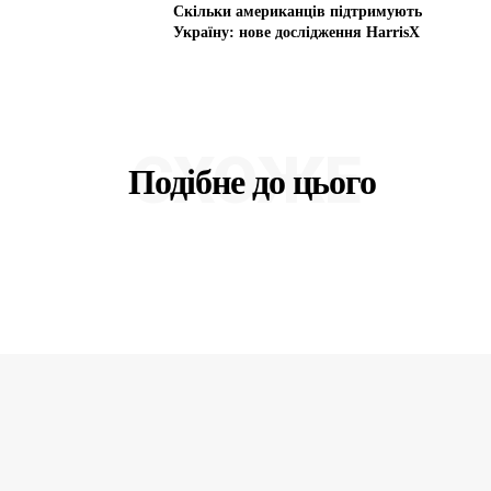
Скільки американців підтримують
Україну: нове дослідження HarrisX
СХОЖЕ
Подібне до цього