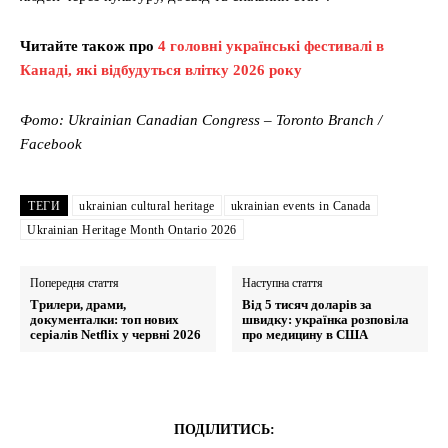
Читайте також про
4 головні українські фестивалі в
Канаді, які відбудуться влітку 2026 року
Фото: Ukrainian Canadian Congress – Toronto Branch /
Facebook
ТЕГИ
ukrainian cultural heritage
ukrainian events in Canada
Ukrainian Heritage Month Ontario 2026
Попередня стаття
Наступна стаття
Трилери, драми,
Від 5 тисяч доларів за
документалки: топ нових
швидку: українка розповіла
серіалів Netflix у червні 2026
про медицину в США
ПОДІЛИТИСЬ: