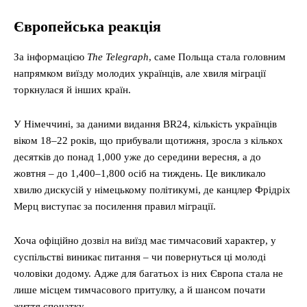
Європейська реакція
За інформацією
The Telegraph
, саме Польща стала головним
напрямком виїзду молодих українців, але хвиля міграції
торкнулася й інших країн.
У Німеччині, за даними видання BR24, кількість українців
віком 18–22 років, що прибували щотижня, зросла з кількох
десятків до понад 1,000 уже до середини вересня, а до
жовтня – до 1,400–1,800 осіб на тиждень. Це викликало
хвилю дискусій у німецькому політикумі, де канцлер Фрідріх
Мерц виступає за посилення правил міграції.
Хоча офіційно дозвіл на виїзд має тимчасовий характер, у
суспільстві виникає питання – чи повернуться ці молоді
чоловіки додому. Адже для багатьох із них Європа стала не
лише місцем тимчасового притулку, а й шансом почати
життя спочатку.