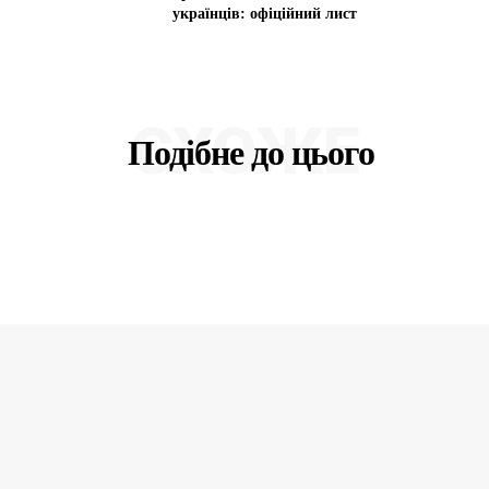
українців: офіційний лист
СХОЖЕ
Подібне до цього