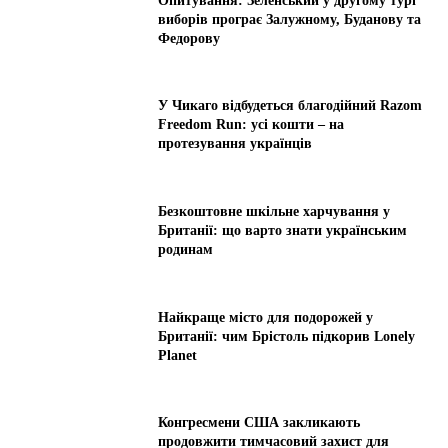
Опитування: Зеленський у другому турі
виборів програє Залужному, Буданову та
Федорову
У Чикаго відбудеться благодійний Razom
Freedom Run: усі кошти – на
протезування українців
Безкоштовне шкільне харчування у
Британії: що варто знати українським
родинам
Найкраще місто для подорожей у
Британії: чим Брістоль підкорив Lonely
Planet
Конгресмени США закликають
продовжити тимчасовий захист для