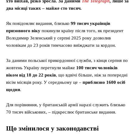
хто виїхав, різко зросла. За даними
The Telegraph
, лише за
два місяці таких – майже сто тисяч.
Як повідомляє видання, близько
99 тисяч українців
призовного віку
покинули країну після того, як президент
Володимир Зеленський у серпні 2025 року дозволив
чоловікам до 23 років тимчасово виїжджати за кордон.
За даними польської прикордонної служби, з кінця серпня по
жовтень Україну перетнули майже
100 тисяч чоловіків
віком від 18 до 22 років
, що вдвічі більше, ніж за попередні
вісім місяців року. У середньому це –
приблизно 1600 осіб
щодня
.
Для порівняння, у британській армії наразі служить близько
70 тисяч військових, – підкреслює британське видання.
Що змінилося у законодавстві