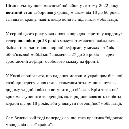
Після початку повномасштабної війни у лютому 2022 року
воєнний стан
забороняв українцям віком від 18 до 60 років
залишати країну, навіть якщо вони не підлягали мобілізації.
У серпні цього року уряд оновив порядок перетину кордону:
тепер
чоловіки до 23 років
можуть тимчасово виїжджати.
Зміна стала частиною ширшої реформи, у межах якої вік
обов’язкової мобілізації знижено з 27 до 25 років – через
зростаючий дефіцит особового складу на фронті.
У Києві сподівалися, що надання молодим українцям більшої
свободи пересування стане стимулом згодом повернутися
додому та добровільно вступити до війська. Крім того, цей
крок мав зупинити тенденцію, коли родини вивозять синів за
кордон ще до 18 років, аби уникнути потенційної мобілізації.
Сам Зеленський тоді попереджав, що така практика “відриває
молодь від своєї країни”.