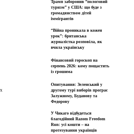
Трамп заборонив “пологовий
туризм” у США: що буде з
громадянством дітей
іммігрантів
“Війна проникала в кожен
урок”: британська
журналістка розповіла, як
вчила українську
Фінансовий гороскоп на
серпень 2026: кому пощастить
із грошима
Опитування: Зеленський у
их
другому турі виборів програє
Залужному, Буданову та
Федорову
У Чикаго відбудеться
благодійний Razom Freedom
Run: усі кошти – на
протезування українців