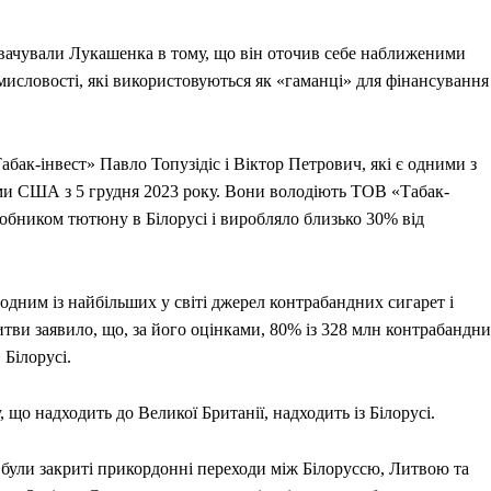
увачували Лукашенка в тому, що він оточив себе наближеними
словості, які використовуються як «гаманці» для фінансування
бак-інвест» Павло Топузідіс і Віктор Петрович, які є одними з
ями США з 5 грудня 2023 року. Вони володіють ТОВ «Табак-
робником тютюну в Білорусі і виробляло близько 30% від
одним із найбільших у світі джерел контрабандних сигарет і
тви заявило, що, за його оцінками, 80% із 328 млн контрабандн
 Білорусі.
що надходить до Великої Британії, надходить із Білорусі.
ку були закриті прикордонні переходи між Білоруссю, Литвою та