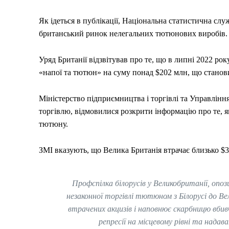
Як ідеться в публікації, Національна статистична сл
британський ринок нелегальних тютюнових виробів.
Уряд Британії відзвітував про те, що в липні 2022 рок
«напої та тютюн» на суму понад $202 млн, що станови
Міністерство підприємництва і торгівлі та Управління
торгівлю, відмовилися розкрити інформацію про те, як
тютюну.
ЗМІ вказують, що Велика Британія втрачає близько $3
Профспілка білорусів у Великобританії, оп
незаконної торгівлі тютюном з Білорусі до В
втрачених акцизів і наповнює скарбницю вби
репресії на місцевому рівні та надав