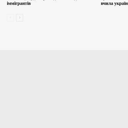
іммігрантів
вчила україн