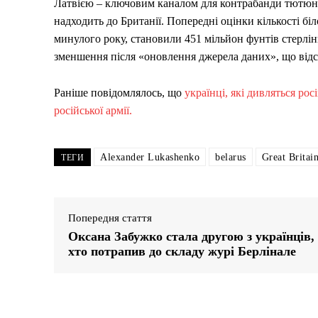
Латвією – ключовим каналом для контрабанди тютюну 
надходить до Британії. Попередні оцінки кількості бі
минулого року, становили 451 мільйон фунтів стерлінг
зменшення після «оновлення джерела даних», що від
Раніше повідомлялось, що
українці, які дивляться ро
російської армії.
Alexander Lukashenko
belarus
Great Britai
ТЕГИ
Попередня стаття
Оксана Забужко стала другою з українців,
хто потрапив до складу журі Берлінале