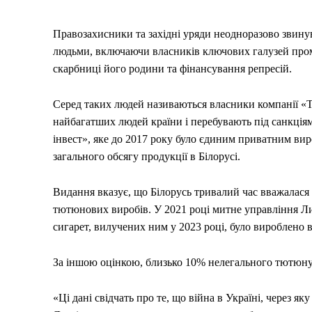
Правозахисники та західні уряди неодноразово звин
людьми, включаючи власників ключових галузей проми
скарбниці його родини та фінансування репресій.
Серед таких людей називаються власники компанії «Та
найбагатших людей країни і перебувають під санкці
інвест», яке до 2017 року було єдиним приватним ви
загального обсягу продукції в Білорусі.
Видання вказує, що Білорусь тривалий час вважалася 
тютюнових виробів. У 2021 році митне управління Ли
сигарет, вилучених ним у 2023 році, було вироблено в
За іншою оцінкою, близько 10% нелегального тютюну, 
«Ці дані свідчать про те, що війна в Україні, через я