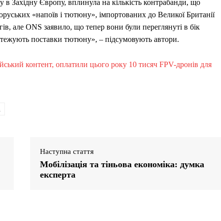
в Західну Європу, вплинула на кількість контрабанди, що
лоруських «напоїв і тютюну», імпортованих до Великої Британії
ів, але ONS заявило, що тепер вони були переглянуті в бік
стежують поставки тютюну», – підсумовують автори.
сійський контент, оплатили цього року 10 тисяч FPV-дронів для
n
Наступна стаття
Мобілізація та тіньова економіка: думка
експерта