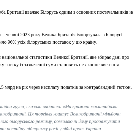
ужба Британії вважає Білорусь одним з основних постачальників н
у – червні 2023 року Велика Британія імпортувала з Білорусі
ло 96% усіх білоруських поставок у цю країну.
 національної статистики Великої Британії, яке збирає дані про
у частку із зазначеної суми становить незаконне ввезення
,5 млрд на рік через несплату податків за контрабандний тютюн.
озиційна група, сказала виданню: «Ми вражені масштабами
еликобританії. Ця торгівля коштує Великобританії мільйони
вчого білоруського режиму, дозволяючи йому продовжувати
ати постійну підтримку росії у війні прот України.