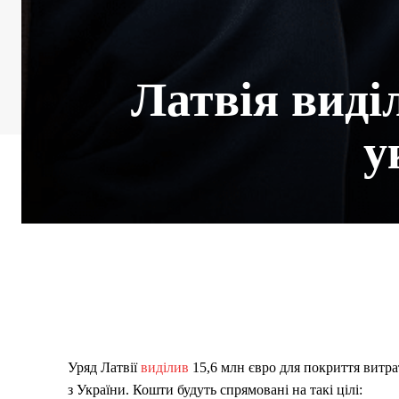
Латвія виді
у
Уряд Латвії
виділив
15,6 млн євро для покриття витр
з України. Кошти будуть спрямовані на такі цілі: