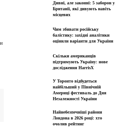
Дивні, але законні: 5 заборон у
Британії, які дивують навіть
місцевих
Чим збивати російську
балістику: західні аналітики
оцінили варіанти для України
ти
Скільки американців
підтримують Україну: нове
дослідження HarrisX
У Торонто відбудеться
найбільший у Північній
Америці фестиваль до Дня
Незалежності України
Найнебезпечніші райони
Лондона в 2026 році: хто
очолив рейтинг