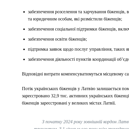
забезпечення розселення та харчування біженців
та юридичним особам, які розмістили біженців;
забезпечення соціальної підтримки біженців, вкл
забезпечення освіти біженців;
підтримка заявок щодо послуг управління, таких я
забезпечення діяльності пунктів координації об’є
Відповідні витрати компенсуватимуться місцевому са
Потік українських біженців у Латвію залишається пом
зареєстровано 32,9 тис. активних українських біженці
біженців зареєстровані у великих містах Латвії.
З початку 2024 року зовнішній кордон Латві
транзитом. З 1 січня цього року всім громадян