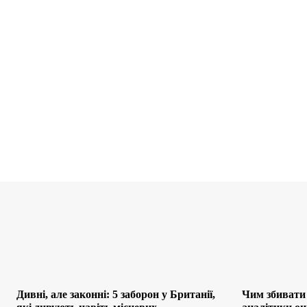
Дивні, але законні: 5 заборон у Британії,
Чим збивати 