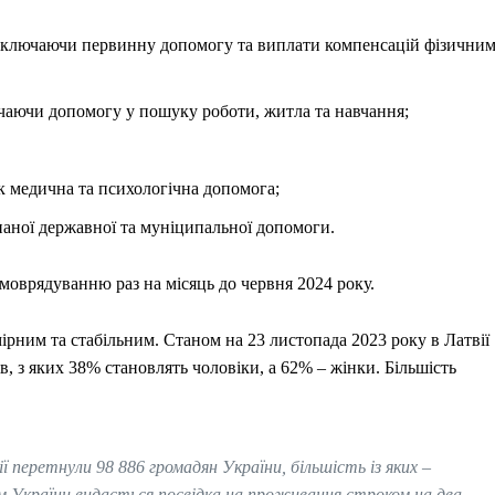
, включаючи первинну допомогу та виплати компенсацій фізични
ючаючи допомогу у пошуку роботи, житла та навчання;
к медична та психологічна допомога;
днаної державної та муніципальної допомоги.
моврядуванню раз на місяць до червня 2024 року.
ірним та стабільним. Станом на 23 листопада 2023 року в Латвії
в, з яких 38% становлять чоловіки, а 62% – жінки. Більшість
ї перетнули 98 886 громадян України, більшість із яких –
ам України видається посвідка на проживання строком на два