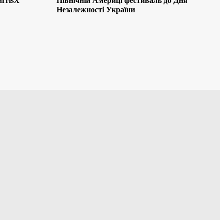
arrisX
Північній Америці фестиваль до Дня
Незалежності України