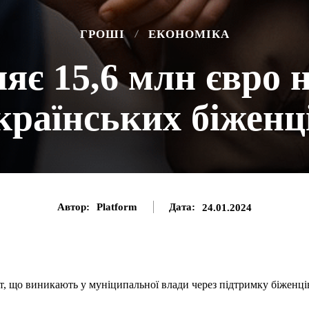
ГРОШІ
ЕКОНОМІКА
ляє 15,6 млн євро 
країнських біженц
Автор:
Platform
Дата:
24.01.2024
ат, що виникають у муніципальної влади через підтримку біженці