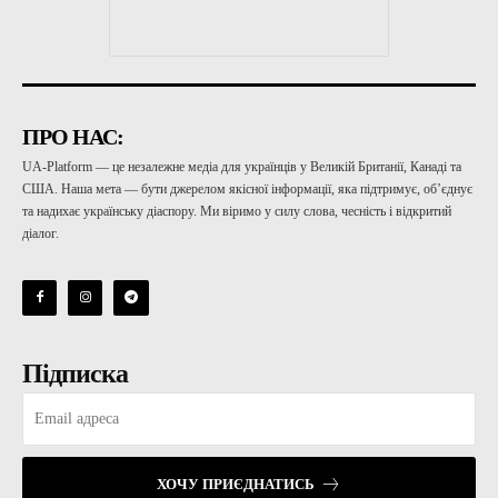
ПРО НАС:
UA-Platform — це незалежне медіа для українців у Великій Британії, Канаді та
США. Наша мета — бути джерелом якісної інформації, яка підтримує, об’єднує
та надихає українську діаспору. Ми віримо у силу слова, чесність і відкритий
діалог.
Підписка
ХОЧУ ПРИЄДНАТИСЬ