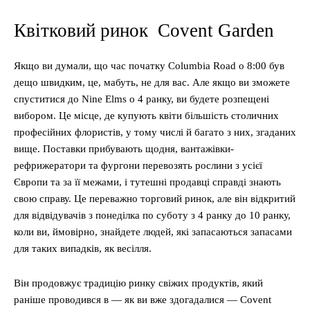
Квітковий ринок Covent Garden
Якщо ви думали, що час початку Columbia Road о 8:00 був
дещо швидким, це, мабуть, не для вас. Але якщо ви зможете
спуститися до Nine Elms о 4 ранку, ви будете розпещені
вибором. Це місце, де купують квіти більшість столичних
професійних флористів, у тому числі й багато з них, згаданих
вище. Поставки прибувають щодня, вантажівки-
рефрижератори та фургони перевозять рослини з усієї
Європи та за її межами, і тутешні продавці справді знають
свою справу. Це переважно торговий ринок, але він відкритий
для відвідувачів з понеділка по суботу з 4 ранку до 10 ранку,
коли ви, ймовірно, знайдете людей, які запасаються запасами
для таких випадків, як весілля.
Він продовжує традицію ринку свіжих продуктів, який
раніше проводився в — як ви вже здогадалися — Covent