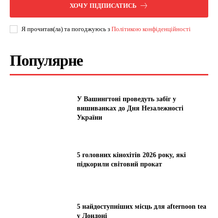
ХОЧУ ПІДПИСАТИСЬ
Я прочитав(ла) та погоджуюсь з
Політикою конфіденційності
Популярне
У Вашингтоні проведуть забіг у
вишиванках до Дня Незалежності
України
5 головних кінохітів 2026 року, які
підкорили світовий прокат
5 найдоступніших місць для afternoon tea
у Лондоні