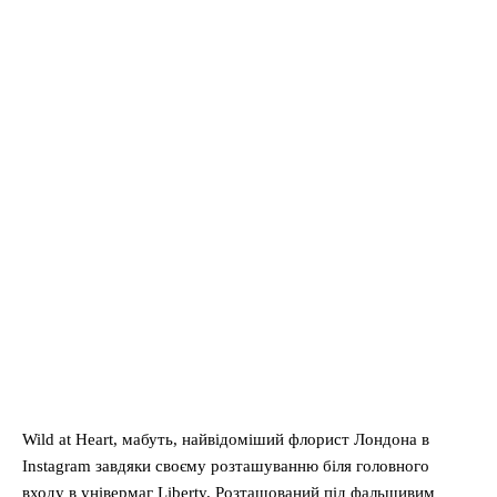
Wild at Heart, мабуть, найвідоміший флорист Лондона в
Instagram завдяки своєму розташуванню біля головного
входу в універмаг Liberty. Розташований під фальшивим