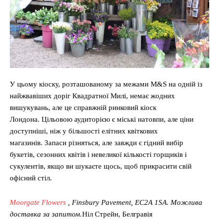
У цьому кіоску, розташованому за межами M&S на одній із
найжвавіших доріг Квадратної Милі, немає жодних
вишукувань, але це справжній ринковий кіоск
Лондона. Цільовою аудиторією є міські натовпи, але ціни
доступніші, ніж у більшості елітних квіткових
магазинів. Запаси різняться, але завжди є гідний вибір
букетів, сезонних квітів і невеликої кількості горщиків і
сукулентів, якщо ви шукаєте щось, щоб прикрасити свій
офісний стіл.
Moorgate Flowers
, Finsbury Pavement, EC2A 1SA. Можлива
доставка за запитом.
Ніл Стрейн, Белгравія