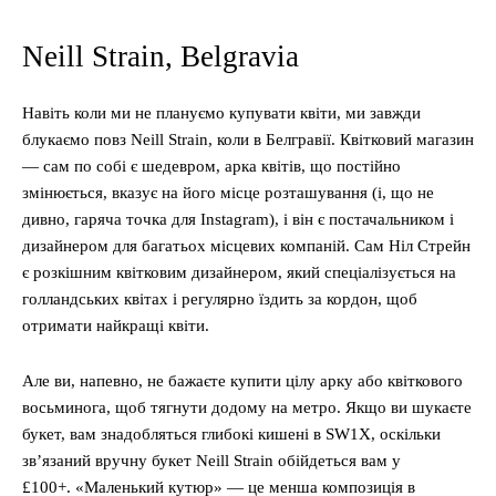
Neill Strain, Belgravia
Навіть коли ми не плануємо купувати квіти, ми завжди
блукаємо повз Neill Strain, коли в Белгравії. Квітковий магазин
— сам по собі є шедевром, арка квітів, що постійно
змінюється, вказує на його місце розташування (і, що не
дивно, гаряча точка для Instagram), і він є постачальником і
дизайнером для багатьох місцевих компаній. Сам Ніл Стрейн
є розкішним квітковим дизайнером, який спеціалізується на
голландських квітах і регулярно їздить за кордон, щоб
отримати найкращі квіти.
Але ви, напевно, не бажаєте купити цілу арку або квіткового
восьминога, щоб тягнути додому на метро. Якщо ви шукаєте
букет, вам знадобляться глибокі кишені в SW1X, оскільки
зв’язаний вручну букет Neill Strain обійдеться вам у
£100+. «Маленький кутюр» — це менша композиція в