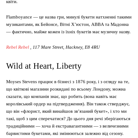
квіти.
Flamboyance — це назва гри, минулі букети натхненні такими
музикантами, як Бейонсе, Вітні Х’юстон, ABBA та Мадонна
— фактично, майже кожен із їхніх букетів має музичну назву.
Rebel Rebel
, 117 Mare Street, Hackney, E8 4RU
Wild at Heart, Liberty
Moyses Stevens працює в бізнесі з 1876 року, і з огляду на те,
що квіткові магазини розкидані по всьому Лондону, можна
сказати, що компанія знає, що робить (вона навіть має
королівський ордер на підтвердження). Він також стверджує,
що він «флорист, який винайшов зв’язаний букет», і хто ми
такі, щоб з цим сперечатися? До цього дня речі зберігаються
традиційними — хоча й екстравагантними — з величезними
барвистими букетами, які змінюються залежно від сезону.