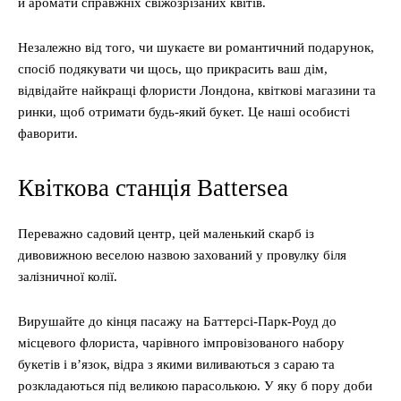
й аромати справжніх свіжозрізаних квітів.
Незалежно від того, чи шукаєте ви романтичний подарунок,
спосіб подякувати чи щось, що прикрасить ваш дім,
відвідайте найкращі флористи Лондона, квіткові магазини та
ринки, щоб отримати будь-який букет. Це наші особисті
фаворити.
Квіткова станція Battersea
Переважно садовий центр, цей маленький скарб із
дивовижною веселою назвою захований у провулку біля
залізничної колії.
Вирушайте до кінця пасажу на Баттерсі-Парк-Роуд до
місцевого флориста, чарівного імпровізованого набору
букетів і в’язок, відра з якими виливаються з сараю та
розкладаються під великою парасолькою. У яку б пору доби