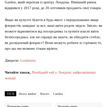
Garden, який переїхав із центру Лондона. Нинішній ринок
відкрився у 2017 році, де 20 оптовиків продають свої товари.
Якщо ви купуєте букети в будь-якого з перерахованих вище
флористів, швидше за все, ваші квіти родом звідси. Звісно, ​​ви
можете відмовитися від посередника та купити власні квіти
безпосередньо, але чи справді ви знаєте, як обходити стебло,
як досвідчений флорист? Вони можуть робити зі стрічкою те,
про що ми можемо тільки мріяти.
Джерело:
Londonist.
Читайте також,
Пообідній чай у Лондоні: найрозкішніші
локації.
ТЕГИ
flower market
flowers
London
Попередня стаття
Наступна стаття