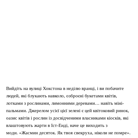
Вийдіть на вулиці Хокстона в неділю вранці, і ви побачите
людей, які блукають навколо, озброєні букетами квітів,
лотками з рослинами, лимонними деревами… навіть міні-
пальмами. Джерелом усієї цієї зелені є цей квітоковий ринок,
оазис квітів і рослин із досвідченими власниками кіосків, які
влаштовують жарти в Іст-Енді, наче це виходить з
моди. «Жасмин десяток. Як твоя свекруха, ніколи не помре».