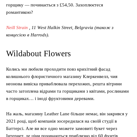
горщику — починається з £54,50. Захоплюєтеся
романтикою?
Neill Strain
, 11 West Halkin Street, Belgravia (також з
концесією в Harrods).
Wildabout Flowers
Колись ми любили проходити повз крихітний фасад
колишнього флористичного магазину Клеркенвелл, чия
неонова вивіска приваблювала перехожих, решта вітрини
часто затоплена відрами та горщиками з квітами, рослинами
в горщиках… і іноді фруктовими деревами.
На жаль, магазину Leather Lane більше немає, він закрився у
2021 році, щоб компанія зосередилася на своїй студії в
Баттерсі. Але ви все одно можете замовиті букет через
Інтернет, де ціни починаються приблизно від 60 фунтів