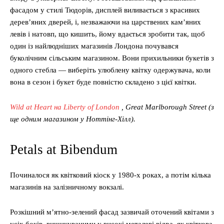
фасадом у стилі Тюдорів, дисплей виливається з красивих
дерев’яних дверей, і, незважаючи на царствених кам’яних
левів і натовп, що кишить, йому вдається зробити так, щоб
один із найлюдніших магазинів Лондона почувався
буколічним сільським магазином. Вони прихильники букетів з
одного стебла — виберіть улюблену квітку одержувача, коли
вона в сезон і букет буде повністю складено з цієї квітки.
Wild at Heart на Liberty of London
, Great Marlborough Street (з
ще одним магазином у Ноттінг-Хілл).
Petals at Bibendum
Починалося як квітковий кіоск у 1980-х роках, а потім кілька
магазинів на залізничному вокзалі.
Розкішний м’ятно-зелений фасад зазвичай оточений квітами з
усіх боків, вишикуваними у високі металеві відра, як квіткова