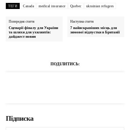
ТЕГИ
Canada
medical insurance
Quebec
ukrainian refugees
Попередня стаття
Наступна стаття
Сценарії фіналу для України
7 найяскравіших місць для
та шляхи для ухилянтів:
зимової відпустки в Британії
дайджест новин
ПОДІЛИТИСЬ:
Підписка