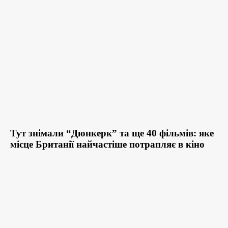
Тут знімали “Дюнкерк” та ще 40 фільмів: яке
місце Британії найчастіше потрапляє в кіно