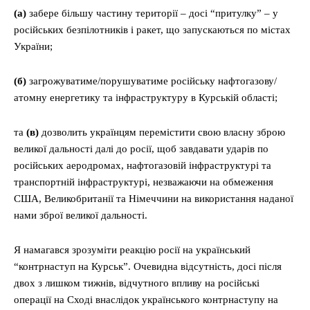
(a)
забере більшу частину території – досі “притулку” – у
російських безпілотників і ракет, що запускаються по містах
України;
(б)
загрожуватиме/порушуватиме російську нафтогазову/
атомну енергетику та інфраструктуру в Курській області;
та
(в)
дозволить українцям перемістити свою власну зброю
великої дальності далі до росії, щоб завдавати ударів по
російських аеродромах, нафтогазовій інфраструктурі та
транспортній інфраструктурі, незважаючи на обмеження
США, Великобританії та Німеччини на використання наданої
нами зброї великої дальності.
Я намагався зрозуміти реакцію росії на український
“контрнаступ на Курськ”. Очевидна відсутність, досі після
двох з лишком тижнів, відчутного впливу на російські
операції на Сході внаслідок українського контрнаступу на