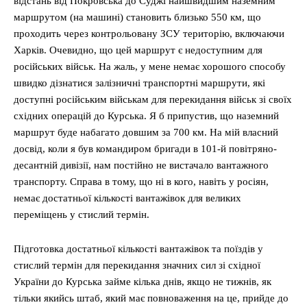
відстань від Покровська до Суджі найшвидшим наземним
маршрутом (на машині) становить близько 550 км, що
проходить через контрольовану ЗСУ територію, включаючи
Харків. Очевидно, що цей маршрут є недоступним для
російських військ. На жаль, у мене немає хорошого способу
швидко дізнатися залізничні транспортні маршрути, які
доступні російським військам для перекидання військ зі своїх
східних операцій до Курська. Я б припустив, що наземний
маршрут буде набагато довшим за 700 км. На мій власний
досвід, коли я був командиром бригади в 101-й повітряно-
десантній дивізії, нам постійно не вистачало вантажного
транспорту. Справа в тому, що ні в кого, навіть у росіян,
немає достатньої кількості вантажівок для великих
переміщень у стислий термін.
Підготовка достатньої кількості вантажівок та поїздів у
стислий термін для перекидання значних сил зі східної
України до Курська займе кілька днів, якщо не тижнів, як
тільки якийсь штаб, який має повноваження на це, прийде до