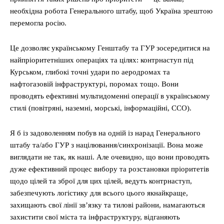
необхідна робота Генерального штабу, щоб Україна зрештою
перемогла росію.
Це дозволяє українському Генштабу та ГУР зосередитися на
найпріоритетніших операціях та цілях: контрнаступ під
Курськом, глибокі точні удари по аеродромах та
нафтогазовій інфраструктурі, поромах тощо. Вони
проводять ефективні мультидоменні операції в українському
стилі (повітряні, наземні, морські, інформаційні, ССО).
Я б із задоволенням побув на одній із нарад Генерального
штабу та/або ГУР з націлювання/синхронізації. Вона може
виглядати не так, як наші. Але очевидно, що вони проводять
дуже ефективний процес вибору та розстановки пріоритетів
щодо цілей та зброї для цих цілей, ведуть контрнаступ,
забезпечують логістику для всього цього якнайкраще,
захищають свої лінії зв’язку та тилові райони, намагаються
захистити свої міста та інфраструктуру, відганяють