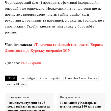
Чорноморський флот і проводять ефективні інформаційні
операції, і це одночасно. Незважаючи на те, що вони ще не
повністю створили свою “інституційну армію” (для
рекрутингу, тренувань та навчання), а Захід, як і раніше, не в
змозі надати Україні адекватну підтримку у боротьбі з
росією.
Читайте також:
«Тактична геніальність»: стаття Бориса
Джонсона про Курську операцію ЗСУ
Джерело:
РБК-Україні
ТЕГИ
Ben Hodges
Kursk
opinion
Ukrainian Armed Forces
war in Ukraine
Попередня стаття
Наступна стаття
Чи можуть студенти до 25
10 вакансій у Калгарі, де
років виїхати на навчання за
платять понад $40 за годину
кордон: коментар юриста