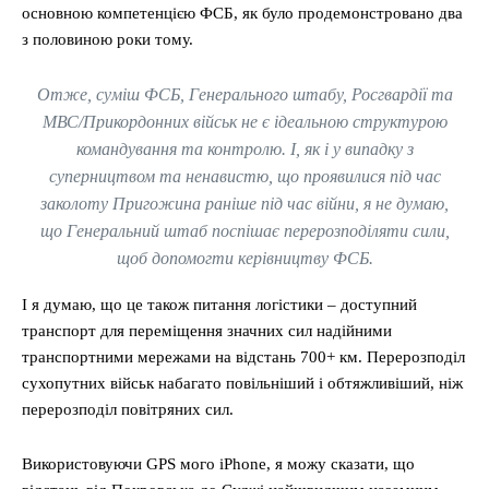
основною компетенцією ФСБ, як було продемонстровано два
з половиною роки тому.
Отже, суміш ФСБ, Генерального штабу, Росгвардії та
МВС/Прикордонних військ не є ідеальною структурою
командування та контролю. І, як і у випадку з
суперництвом та ненавистю, що проявилися під час
заколоту Пригожина раніше під час війни, я не думаю,
що Генеральний штаб поспішає перерозподіляти сили,
щоб допомогти керівництву ФСБ.
І я думаю, що це також питання логістики – доступний
транспорт для переміщення значних сил надійними
транспортними мережами на відстань 700+ км. Перерозподіл
сухопутних військ набагато повільніший і обтяжливіший, ніж
перерозподіл повітряних сил.
Використовуючи GPS мого iPhone, я можу сказати, що