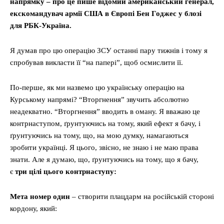
напрямку – про це пише відомий американський генерал,
екскомандувач армії США в Європі Бен Годжес у блозі
для РБК-Україна.
Я думав про цю операцію ЗСУ останні пару тижнів і тому я
спробував викласти її “на папері”, щоб осмислити її.
По-перше, як ми назвемо цю українську операцію на
Курському напрямі? “Вторгнення” звучить абсолютно
неадекватно. “Вторгнення” вводить в оману. Я вважаю це
контрнаступом, ґрунтуючись на тому, який ефект я бачу, і
ґрунтуючись на тому, що, на мою думку, намагаються
зробити українці. Я цього, звісно, не знаю і не маю права
знати. Але я думаю, що, ґрунтуючись на тому, що я бачу,
є
три цілі цього контрнаступу:
Мета номер один
– створити плацдарм на російській стороні
кордону, який: