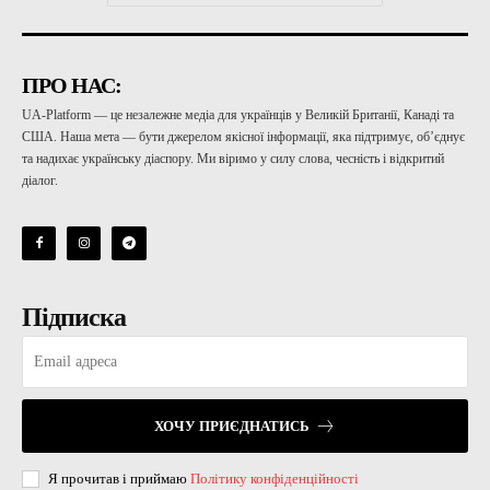
ПРО НАС:
UA-Platform — це незалежне медіа для українців у Великій Британії, Канаді та
США. Наша мета — бути джерелом якісної інформації, яка підтримує, об’єднує
та надихає українську діаспору. Ми віримо у силу слова, чесність і відкритий
діалог.
Підписка
ХОЧУ ПРИЄДНАТИСЬ
Я прочитав і приймаю
Політику конфіденційності