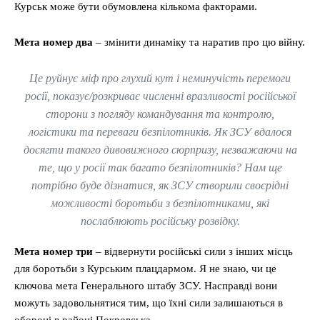
Курськ може бути обумовлена кількома факторами.
Мета номер два
– змінити динаміку та наратив про цю війну.
Це руйнує міф про глухий кут і неминучість перемоги
росії, показує/розкриває численні вразливості російської
сторони з погляду командування та контролю,
логістики та переваги безпілотників. Як ЗСУ вдалося
досягти такого дивовижного сюрпризу, незважаючи на
те, що у росії так багато безпілотників? Нам ще
потрібно буде дізнатися, як ЗСУ створили своєрідні
можливості боротьби з безпілотниками, які
послаблюють російську розвідку.
Мета номер три
– відвернути російські сили з інших місць
для боротьби з Курським плацдармом. Я не знаю, чи це
ключова мета Генерального штабу ЗСУ. Насправді вони
можуть задовольнятися тим, що їхні сили залишаються в