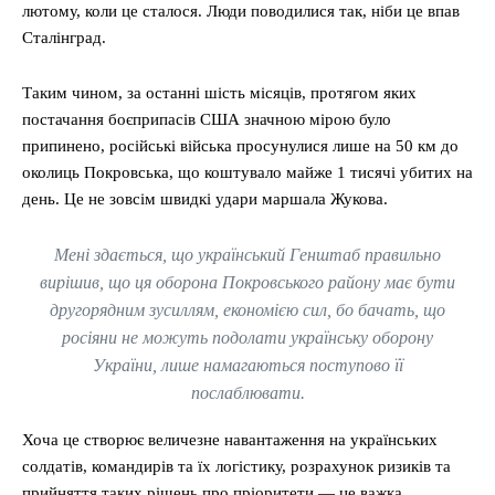
лютому, коли це сталося. Люди поводилися так, ніби це впав
Сталінград.
Таким чином, за останні шість місяців, протягом яких
постачання боєприпасів США значною мірою було
припинено, російські війська просунулися лише на 50 км до
околиць Покровська, що коштувало майже 1 тисячі убитих на
день. Це не зовсім швидкі удари маршала Жукова.
Мені здається, що український Генштаб правильно
вирішив, що ця оборона Покровського району має бути
другорядним зусиллям, економією сил, бо бачать, що
росіяни не можуть подолати українську оборону
України, лише намагаються поступово її
послаблювати.
Хоча це створює величезне навантаження на українських
солдатів, командирів та їх логістику, розрахунок ризиків та
прийняття таких рішень про пріоритети — це важка,