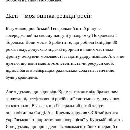
обороні в районі Покровська.
Далі – моя оцінка реакції росії:
Безумовно, російський Генеральний штаб рішуче
зосереджений на своєму наступі у напрямку Покровська і
Торецька. Вони могли б робити те, що робили їхні діди 80
років тому, допускаючи деякі прориви в інших частинах
фронту, очікуючи можливості завдати удару пізніше. Але я не
думаю, що вони мають компетентність чи ресурси своїх
дідів. І багато найкращих радянських солдатів, звичайно,
були українцями.
Але я думаю, що відповідь Кремля також є відображенням
заплутаної, неефективної російської системи командування
та контролю. Вважаю, що Генеральний штаб керує
операціями на Сході. Але Кремль доручив ФСБ займатися
українською “терористичною операцією” у Курській області.
Я не думаю, що проведення великомасштабних операцій є