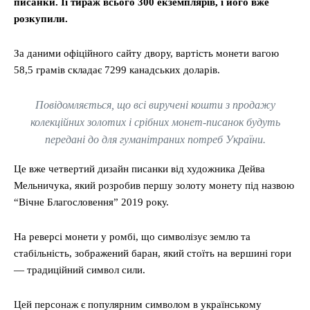
писанки. Її тираж всього 300 екземплярів, і його вже
розкупили.
За даними офіційного сайту двору, вартість монети вагою
58,5 грамів складає 7299 канадських доларів.
Повідомляється, що всі виручені кошти з продажу
колекційних золотих і срібних монет-писанок будуть
передані до для гуманітраних потреб України.
Це вже четвертий дизайн писанки від художника Дейва
Мельничука, який розробив першу золоту монету під назвою
“Вічне Благословення” 2019 року.
На реверсі монети у ромбі, що символізує землю та
стабільність, зображений баран, який стоїть на вершині гори
— традиційний символ сили.
Цей персонаж є популярним символом в українському