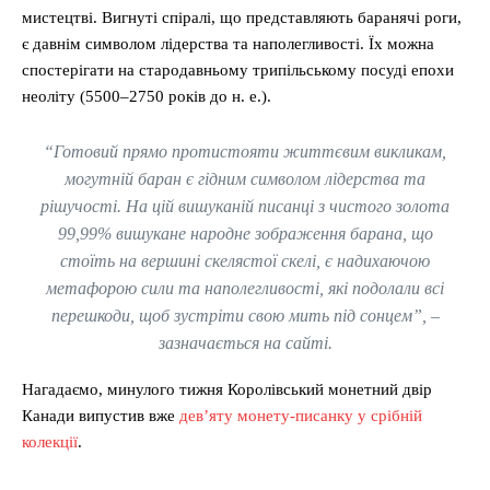
мистецтві. Вигнуті спіралі, що представляють баранячі роги,
є давнім символом лідерства та наполегливості. Їх можна
спостерігати на стародавньому трипільському посуді епохи
неоліту (5500–2750 років до н. е.).
“Готовий прямо протистояти життєвим викликам,
могутній баран є гідним символом лідерства та
рішучості. На цій вишуканій писанці з чистого золота
99,99% вишукане народне зображення барана, що
стоїть на вершині скелястої скелі, є надихаючою
метафорою сили та наполегливості, які подолали всі
перешкоди, щоб зустріти свою мить під сонцем”, –
зазначається на сайті.
Нагадаємо, минулого тижня Королівський монетний двір
Канади випустив вже
дев’яту монету-писанку у срібній
колекції
.