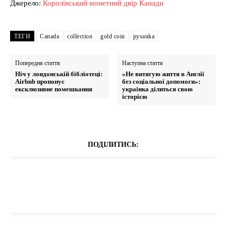
Джерело:
Королівський монетний двір Канади
ТЕГИ
Canada
collection
gold coin
pysanka
Попередня стаття
Наступна стаття
Ніч у лондонській бібліотеці:
«Не витягую життя в Англії
Airbnb пропонує
без соціальної допомоги»:
ексклюзивне помешкання
українка ділиться свою
історією
ПОДІЛИТИСЬ: