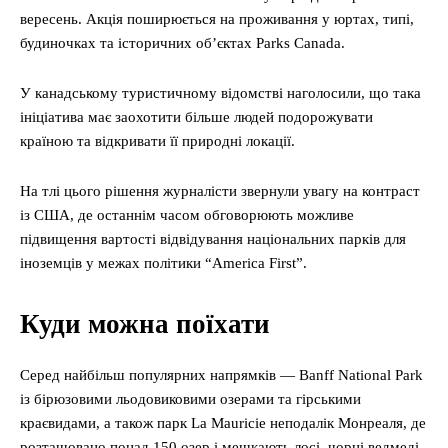
вересень. Акція поширюється на проживання у юртах, типі,
будиночках та історичних об’єктах Parks Canada.
У канадському туристичному відомстві наголосили, що така
ініціатива має заохотити більше людей подорожувати
країною та відкривати її природні локації.
На тлі цього рішення журналісти звернули увагу на контраст
із США, де останнім часом обговорюють можливе
підвищення вартості відвідування національних парків для
іноземців у межах політики “America First”.
Куди можна поїхати
Серед найбільш популярних напрямків — Banff National Park
із бірюзовими льодовиковими озерами та гірськими
краєвидами, а також парк La Mauricie неподалік Монреаля, де
розташовано понад 150 озер і мешкають лосі, чорні ведмеді