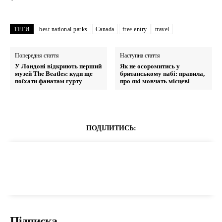
ТЕГИ
best national parks
Canada
free entry
travel
Попередня стаття
Наступна стаття
У Лондоні відкриють перший
Як не осоромитись у
музей The Beatles: куди ще
британському пабі: правила,
поїхати фанатам гурту
про які мовчать місцеві
ПОДІЛИТИСЬ:
Підписка