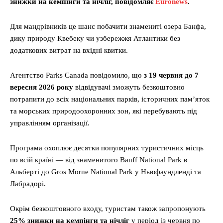
знижки на кемпінги та нічліг, повідомляє
Euronews
.
Для мандрівників це шанс побачити знамениті озера Банфа,
дику природу Квебеку чи узбережжя Атлантики без
додаткових витрат на вхідні квитки.
Агентство Parks Canada повідомило, що
з 19 червня до 7
вересня 2026 року
відвідувачі зможуть безкоштовно
потрапити до всіх національних парків, історичних пам’яток
та морських природоохоронних зон, які перебувають під
управлінням організації.
Програма охоплює десятки популярних туристичних місць
по всій країні — від знаменитого Banff National Park в
Альберті до Gros Morne National Park у Ньюфаундленді та
Лабрадорі.
Окрім безкоштовного входу, туристам також запропонують
25% знижки на кемпінги та нічліг
у період із червня по