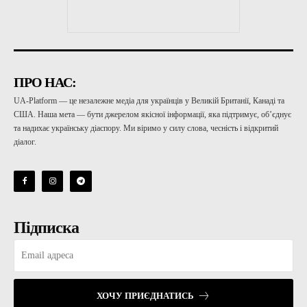
ПРО НАС:
UA-Platform — це незалежне медіа для українців у Великій Британії, Канаді та
США. Наша мета — бути джерелом якісної інформації, яка підтримує, об’єднує
та надихає українську діаспору. Ми віримо у силу слова, чесність і відкритий
діалог.
Підписка
ХОЧУ ПРИЄДНАТИСЬ