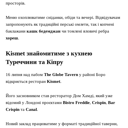
просторів.
Меню охоплюватиме сніданки, обіди та вечері. Відвідувачам
запропонують як традиційні перські омлети, так і копчені
баклажани
кашк бедемджан
чи томлені яловичі ребра
хореш
.
Kismet знайомитиме з кухнею
Туреччини та Кіпру
16 липня над пабом
The Globe Tavern
у районі Боро
відкриється ресторан
Kismet
.
Його засновником став ресторатор Дом Хамді, який уже
відомий у Лондоні проєктами
Bistro Freddie
,
Crispin
,
Bar
Crispin
та
Canal
.
Новий заклад працюватиме у форматі традиційної таверни,