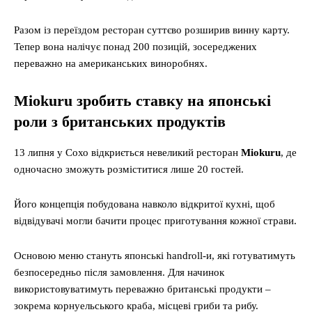
Разом із переїздом ресторан суттєво розширив винну карту.
Тепер вона налічує понад 200 позицій, зосереджених
переважно на американських виноробнях.
Miokuru зробить ставку на японські
роли з британських продуктів
13 липня у Сохо відкриється невеликий ресторан
Miokuru
, де
одночасно зможуть розміститися лише 20 гостей.
Його концепція побудована навколо відкритої кухні, щоб
відвідувачі могли бачити процес приготування кожної страви.
Основою меню стануть японські handroll-и, які готуватимуть
безпосередньо після замовлення. Для начинок
використовуватимуть переважно британські продукти –
зокрема корнуельського краба, місцеві гриби та рибу.