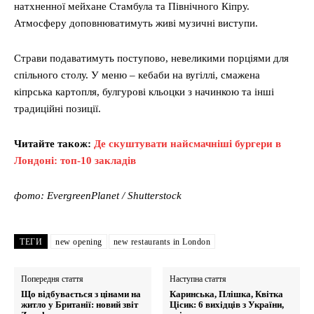
натхненної мейхане Стамбула та Північного Кіпру.
Атмосферу доповнюватимуть живі музичні виступи.
Страви подаватимуть поступово, невеликими порціями для
спільного столу. У меню – кебаби на вугіллі, смажена
кіпрська картопля, булгурові кльоцки з начинкою та інші
традиційні позиції.
Читайте також:
Де скуштувати найсмачніші бургери в
Лондоні: топ-10 закладів
фото: EvergreenPlanet / Shutterstock
ТЕГИ
new opening
new restaurants in London
Попередня стаття
Наступна стаття
Що відбувається з цінами на
Каринська, Плішка, Квітка
житло у Британії: новий звіт
Цісик: 6 вихідців з України,