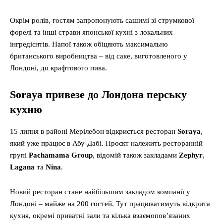
Окрім ролів, гостям запропонують сашимі зі струмкової
форелі та інші страви японської кухні з локальних
інгредієнтів. Напої також обіцяють максимально
британського виробництва – від саке, виготовленого у
Лондоні, до крафтового пива.
Soraya привезе до Лондона перську
кухню
15 липня в районі Мерілебон відкриється ресторан
Soraya
,
який уже працює в Абу-Дабі. Проєкт належить ресторанній
групі
Pachamama Group
, відомій також закладами
Zephyr
,
Lagana
та
Nina
.
Новий ресторан стане найбільшим закладом компанії у
Лондоні – майже на 200 гостей. Тут працюватимуть відкрита
кухня, окремі приватні зали та кілька взаємопов’язаних