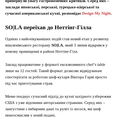
привернули увагу гастрономічних критиків. Серед них –
заклади японської, перської, турецько-кіпрської та
сучасної американської кухні, розповідає
Design My Night
.
SO|LA переїхав до Ноттінг-Гілла
Однією з найочікуваніших подій став новий етап у розвитку
мішленівського ресторану
SO|LA
, який 3 липня відкрився у
новому приміщенні в районі Ноттінг-Гілл.
Заклад працюватиме у форматі ексклюзивного chef’s table
лише на 12 гостей. Такий формат дозволяє відвідувачам
спостерігати за роботою шеф-кухаря Віктора Гарві просто
під час приготування страв.
Меню поєднує сучасний підхід до кухні західного узбережжя
США з уже відомими авторськими стравами. Серед них –
лангустини з імбирним даші та рулет із лосося, які шеф
переосмислив у новій подачі.