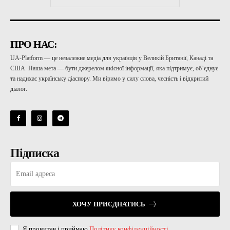
ПРО НАС:
UA-Platform — це незалежне медіа для українців у Великій Британії, Канаді та
США. Наша мета — бути джерелом якісної інформації, яка підтримує, об’єднує
та надихає українську діаспору. Ми віримо у силу слова, чесність і відкритий
діалог.
Підписка
ХОЧУ ПРИЄДНАТИСЬ
Я прочитав і приймаю
Політику конфіденційності