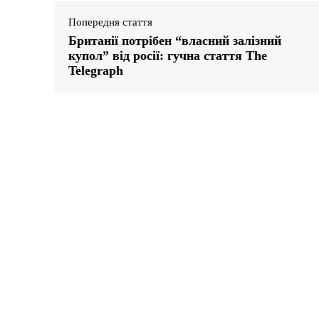
Попередня стаття
Британії потрібен “власний залізний
купол” від росії: гучна стаття The
Telegraph