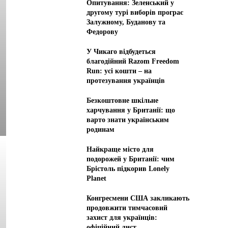
Опитування: Зеленський у
другому турі виборів програє
Залужному, Буданову та
Федорову
У Чикаго відбудеться
благодійний Razom Freedom
Run: усі кошти – на
протезування українців
Безкоштовне шкільне
харчування у Британії: що
варто знати українським
родинам
Найкраще місто для
подорожей у Британії: чим
Брістоль підкорив Lonely
Planet
Конгресмени США закликають
продовжити тимчасовий
захист для українців:
офіційний лист