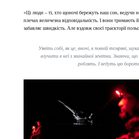
«Ці люди – ті, хто щоночі бережуть наш сон, ведучи н
плечах величезна відповідальність. І вони тримають її
забавляє швидкість. Але вздовж своєї траєкторії польо
Уявіть собі, як це, вночі, в повній темряві, 
влучити в неї з звичайної зенітки. Знаючи, щ
роблять. І ведуть цю борот