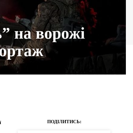
” на ворожі
портаж
ПОДІЛИТИСЬ:
ї