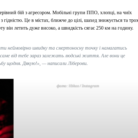
ерівний бій з агресором. Мобільні групи ППО, хлопці, на чиїх
 з гідністю. Це в містах, ближче до цілі, шахед знижується та тро
ту він летить дуже високо, а швидкість сягає 250 км на годину.
шукати неймовірно швидку та смертоносну точку і намагатись
о саме від тебе зараз залежать людські життя. Але вони це
ьбу щодня. Дякую!», — написали Ліберови.
фото: libkos / Instagram