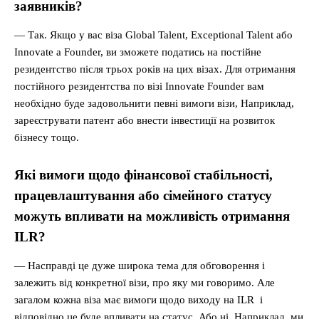
заявників?
— Так. Якщо у вас віза Global Talent, Exceptional Talent або
Innovate a Founder, ви зможете податись на постійне
резидентство після трьох років на цих візах. Для отримання
постійного резидентства по візі Innovate Founder вам
необхідно буде задовольнити певні вимоги візи, Наприклад,
зареєструвати патент або внести інвестиції на розвиток
бізнесу тощо.
Які вимоги щодо фінансової стабільності,
працевлаштування або сімейного статусу
можуть впливати на можливість отримання
ILR?
— Насправді це дуже широка тема для обговорення і
залежить від конкретної візи, про яку ми говоримо. Але
загалом кожна віза має вимоги щодо виходу на ILR і
відповідно це буде впливати на статус. Або ні. Наприклад, ми