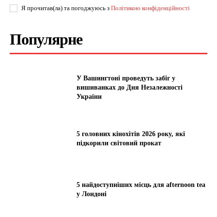
Я прочитав(ла) та погоджуюсь з
Політикою конфіденційності
Популярне
У Вашингтоні проведуть забіг у
вишиванках до Дня Незалежності
України
5 головних кінохітів 2026 року, які
підкорили світовий прокат
5 найдоступніших місць для afternoon tea
у Лондоні