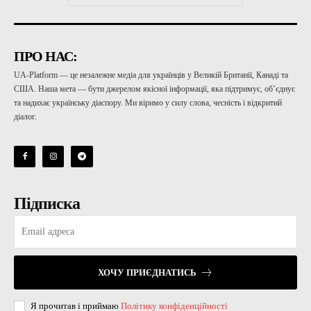
ПРО НАС:
UA-Platform — це незалежне медіа для українців у Великій Британії, Канаді та
США. Наша мета — бути джерелом якісної інформації, яка підтримує, об’єднує
та надихає українську діаспору. Ми віримо у силу слова, чесність і відкритий
діалог.
Підписка
ХОЧУ ПРИЄДНАТИСЬ
Я прочитав і приймаю
Політику конфіденційності