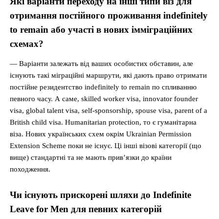
Які варіанти переходу на інші типи віз для
отримання постійного проживання indefinitely
to remain або участі в нових імміграційних
схемах?
— Варіанти залежать від ваших особистих обставин, але
існують такі міграційні маршрути, які дають право отримати
постійне резидентство indefinitely to remain по спливанню
певного часу. А саме, skilled worker visa, innovator founder
visa, global talent visa, self-sponsorship, spouse visa, parent of a
British child visa. Humanitarian protection, то є гуманітарна
віза. Нових українських схем окрім Ukrainian Permission
Extension Scheme поки не існує. Ці інші візові категорії (що
вище) стандартні та не мають прив’язки до країни
походження.
Чи існують прискорені шляхи до Indefinite
Leave for Men для певних категорій