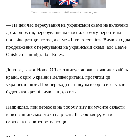
Тарас Демчук Фото з ФБ-сторінки експерта
— На цей час перебування на українській схемі не включено
до маршрутів, перебування на яких дає змогу перейти на
постійне резидентство, а саме «Live to remain». Вимогою для
продовження є перебування на українській схемі, або Leave
Outside of Immigration Rules.
До того, також Home Office запитує, чи жив заявник в якійсь
країні, окрім України і Великобританії, протягом дії
української візи. При переході на іншу категорію візи у вас
будуть конкретні вимоги щодо візи.
Наприклад, при переході на робочу візу ви мусите скласти
іспит з англійської мови на рівень B1 або вище, мати
сертифікат спонсорства тощо.