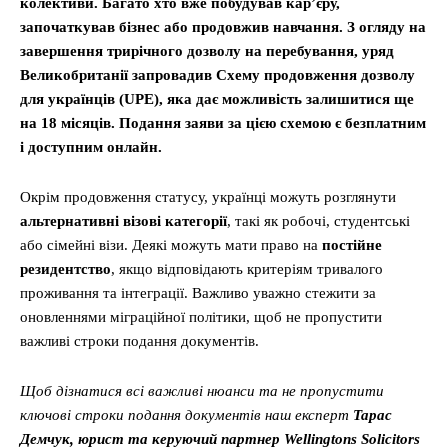
колективи. Багато хто вже побудував кар’єру,
започаткував бізнес або продовжив навчання. З огляду на
завершення трирічного дозволу на перебування, уряд
Великобританії запровадив Схему продовження дозволу
для українців (UPE), яка дає можливість залишитися ще
на 18 місяців. Подання заяви за цією схемою є безплатним
і доступним онлайн.
Окрім продовження статусу, українці можуть розглянути
альтернативні візові категорії
, такі як робочі, студентські
або сімейні візи. Деякі можуть мати право на
постійне
резидентство
, якщо відповідають критеріям тривалого
проживання та інтеграції. Важливо уважно стежити за
оновленнями міграційної політики, щоб не пропустити
важливі строки подання документів.
Щоб дізнатися всі важливі нюанси та не пропустити
ключові строки подання документів наш експерт
Тарас
Демчук, юрист та керуючий партнер Wellingtons Solicitors