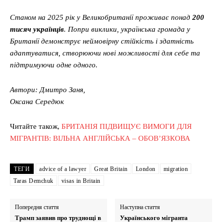
Станом на 2025 рік у Великобританії проживає понад
200
тисяч українців
. Попри виклики, українська громада у
Британії демонструє неймовірну стійкість і здатність
адаптуватися, створюючи нові можливості для себе та
підтримуючи одне одного.
Автори: Дмитро Заня,
Оксана Середюк
Читайте також,
БРИТАНІЯ ПІДВИЩУЄ ВИМОГИ ДЛЯ
МІГРАНТІВ: ВІЛЬНА АНГЛІЙСЬКА – ОБОВ’ЯЗКОВА
ТЕГИ
advice of a lawyer
Great Britain
London
migration
Taras Demchuk
visas in Britain
Попередня стаття
Наступна стаття
Трамп заявив про труднощі в
Українського мігранта