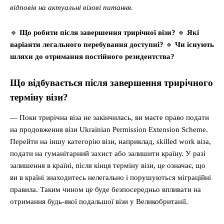
відповів на актуальні візові питання.
🔹
Що робити після завершення трирічної візи?
🔹
Які
варіанти легального перебування доступні?
🔹
Чи існують
шляхи до отримання постійного резидентства?
Що відбувається після завершення трирічного
терміну візи?
— Поки трирічна віза не закінчилась, ви маєте право подати
на продовження візи Ukrainian Permission Extension Scheme.
Перейти на іншу категорію візи, наприклад, skilled work віза,
подати на гуманітарний захист або залишити країну. У разі
залишення в країні, після кінця терміну візи, це означає, що
ви в країні знаходитесь нелегально і порушуються міграційні
правила. Таким чином це буде безпосередньо впливати на
отримання будь-якої подальшої візи у Великобританії.