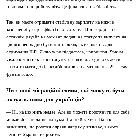
говоримо про робочу візу. Це фінансова стабільність.
Так, ви маєте отримати стабільну зарплату на нижче
зазначеної у сертифікаті спонсорства. Підтвердити це
останнім payslip на момент подачі на статус та випуску на
цій візі необхідно бути п’ять років, як ви знаєте, для
отримання ILR. Якщо ж ви піддаєтесь, наприклад,
Spouse
visa,
то маєте бути в стосунках з цією ж людиною, жити
разом та мати дохід, комбінованого не менше ніж 29 тисяч
фунтів тощо.
Чи є нові міграційні схеми, які можуть бути
актуальними для українців?
— Ні, на цю мить немає. Але ви можете розглянути для себе
можливість подання на гуманітарний захист. Варто
зазначити, що розгляд справи напряму впливає, з якого
регіону України ви родом.