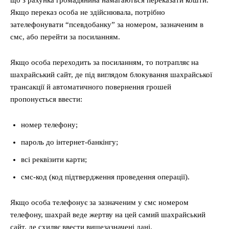
що з рахунка громадянина намагаються переказати кошти.
Якщо переказ особа не здійснювала, потрібно
зателефонувати “псевдобанку” за номером, зазначеним в
смс, або перейти за посиланням.
Якщо особа переходить за посиланням, то потрапляє на
шахрайський сайт, де під виглядом блокування шахрайської
трансакції й автоматичного повернення грошей
пропонується ввести:
номер телефону;
пароль до інтернет-банкінгу;
всі реквізити карти;
смс-код (код підтвердження проведення операції).
Якщо особа телефонує за зазначеним у смс номером
телефону, шахрай веде жертву на цей самий шахрайський
сайт, де схиляє ввести вищезазначені дані.