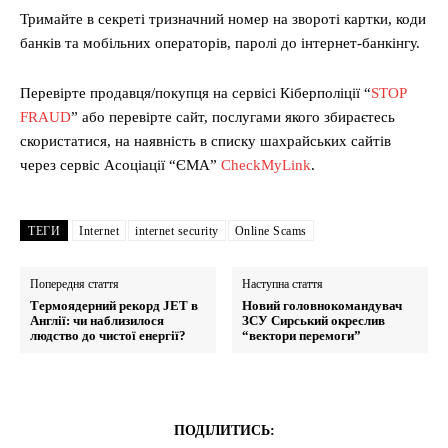
Тримайте в секреті тризначний номер на звороті картки, коди
банків та мобільних операторів, паролі до інтернет-банкінгу.
Перевірте продавця/покупця на сервісі Кіберполіції “
STOP
FRAUD
” або перевірте сайт, послугами якого збираєтесь
скористатися, на наявність в списку шахрайських сайтів
через сервіс Асоціації “ЄМА”
CheckMyLink
.
ТЕГИ
Internet
internet security
Online Scams
Попередня стаття
Наступна стаття
Термоядерний рекорд JET в
Новий головнокомандувач
Англії: чи наблизилося
ЗСУ Сирський окреслив
людство до чистої енергії?
“вектори перемоги”
ПОДІЛИТИСЬ: