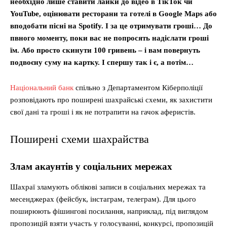
необхідно лише ставити лайки до відео в ТікТок чи
YouTube, оцінювати ресторани та готелі в Google Maps або
вподобати пісні на Spotify. І за це отримувати гроші… До
пвного моменту, поки вас не попросять надіслати гроші
їм. Або просто скинути 100 гривень – і вам повернуть
подвоєну суму на картку. І спершу так і є, а потім…
Національний банк
спільно з Департаментом Кіберполіції
розповідають про поширені шахрайські схеми, як захистити
свої дані та гроші і як не потрапити на гачок аферистів.
Поширені схеми шахрайства
Злам акаунтів у соціальних мережах
Шахраї зламують облікові записи в соціальних мережах та
месенджерах (фейсбук, інстаграм, телеграм). Для цього
поширюють фішингові посилання, наприклад, під виглядом
пропозицій взяти участь у голосуванні, конкурсі, пропозицій