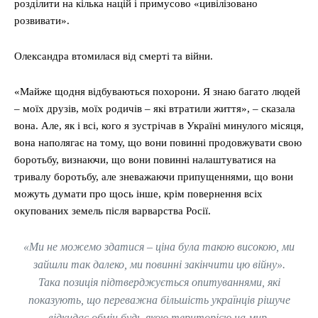
розділити на кілька націй і примусово «цивілізовано
розвивати».
Олександра втомилася від смерті та війни.
«Майже щодня відбуваються похорони. Я знаю багато людей
– моїх друзів, моїх родичів – які втратили життя», – сказала
вона. Але, як і всі, кого я зустрічав в Україні минулого місяця,
вона наполягає на тому, що вони повинні продовжувати свою
боротьбу, визнаючи, що вони повинні налаштуватися на
тривалу боротьбу, але зневажаючи припущеннями, що вони
можуть думати про щось інше, крім повернення всіх
окупованих земель після варварства Росії.
«Ми не можемо здатися – ціна була такою високою, ми
зайшли так далеко, ми повинні закінчити цю війну».
Така позиція підтверджується опитуваннями, які
показують, що переважна більшість українців рішуче
відкидає обмін будь-якою територією на мир.