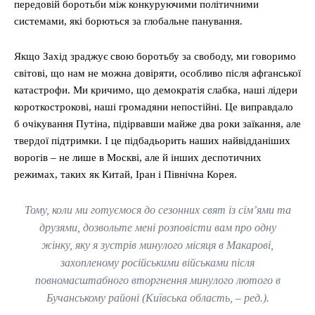
передовій боротьби між конкуруючими політичними
системами, які борються за глобальне панування.
Якщо Захід зраджує свою боротьбу за свободу, ми говоримо
світові, що нам не можна довіряти, особливо після афганської
катастрофи. Ми кричимо, що демократія слабка, наші лідери
короткострокові, наші громадяни непостійні. Це виправдало
б очікування Путіна, підірвавши майже два роки заїкання, але
твердої підтримки. І це підбадьорить наших найвідданіших
ворогів – не лише в Москві, але й інших деспотичних
режимах, таких як Китай, Іран і Північна Корея.
Тому, коли ми готуємося до сезонних свят із сім’ями та
друзями, дозвольте мені розповісти вам про одну
жінку, яку я зустрів минулого місяця в Макарові,
захопленому російськими військами після
повномасштабного вторгнення минулого лютого в
Бучанському районі (Київська область, – ред.).