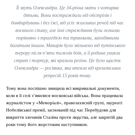
Її звуть Олександра. Це 34-річна мати з чотирма
дітьми. Вони постраждали від обстрілів і
бомбардувань і без їжі, від усіх жахливих речей під час
воєнного стану, але їхні страждання були легкими
порівняно з трагедією та травмами, заподіяними
багатьом іншим. Макарів було звільнено від путінського
терору після п’яти тижнів боїв, а її родина уникла
страт і тортур, які вразили регіон. Це було щастя:
Олександра — росіянка, яка втекла від кремлівських
репресій 15 років тому.
Тому вона поспішно знищила всі викривальні документи,
коли в її селі з’явилися московські війська. Вона працювала
журналістом у «Меморіалі», правозахисній групі, лауреаті
Нобелівської премії, заснованій під час Перебудови для
викриття злочинів Сталіна проти людства, але закритій два
роки тому його жорстоким наступником.