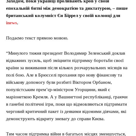
Заходом, поки українці проливають кров у своїй
епохальній битві між демократією та диктатурою, – пише
британський колумніст Єн Біррел у своїй колонці для
inews
.
Подаємо текст прямою мовою.
“Минулого тижня президент Володимир Зеленський доклав
відважних зусиль, щоб зміцнити підтримку боротьби своєї
країни за виживання після кількох розчарувальних місяців на
полі бою. Але в Брюсселі прохання про нову фінансову та
військову допомогу були розбиті Віктором Орбаном,
популістським прем’єр-міністром Угорщини, який є
маріонеткою Кремля. А у Вашингтоні республіканці, граючи
в ганебні політичні ігри, поки що відмовляються підтримати
черговий критичний пакет із деякими відомими діячами, які
демонструють відкриту зневагу до справи Києва.
Тим часом підтримка війни в багатьох місцях зменшується,