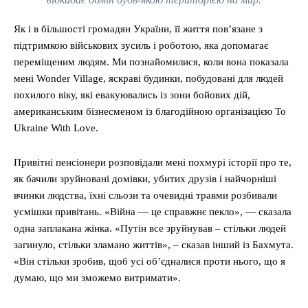
Як і в більшості громадян України, її життя пов’язане з
підтримкою військових зусиль і роботою, яка допомагає
переміщеним людям. Ми познайомилися, коли вона показала
мені Wonder Village, яскраві будинки, побудовані для людей
похилого віку, які евакуювались із зони бойових дій,
американським бізнесменом із благодійною організацією To
Ukraine With Love.
Привітні пенсіонери розповідали мені похмурі історії про те,
як бачили зруйновані домівки, убитих друзів і найчорніші
вчинки людства, їхні сльози та очевидні травми розбивали
усмішки привітань. «Війна — це справжнє пекло», — сказала
одна заплакана жінка. «Путін все зруйнував – стільки людей
загинуло, стільки зламано життів», – сказав інший із Бахмута.
«Він стільки зробив, щоб усі об’єдналися проти нього, що я
думаю, що ми зможемо витримати».