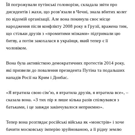
Їй погрожували путінські головорізи, складала звіти про
дисидентів і жахи, що розв’язали в Чечні, знала вбитих колег
по відомій організації. Але вона покинула своє місце
народження після конфлікту 2008 року в Грузії, вражена тим,
що стільки друзів з «промитими мізками» підтримали цю
битву, а потім закохалася в українця, який тепер є її
чоловіком.
Вона була активісткою демократичних протестів 2014 року,
які призвели до повалення президента Путіна та подальших
нападів Росії на Крим і Донбас.
«Я втратила свою сім’ю, я втратила друзів, я втратила все», –
сказала вона. «З тих пір я лише кілька разів спілкувався з
батьками, і це завжди закінчувалося неприємно».
Тепер вона розглядає російські війська як «монстрів» і хоче
бачити московську імперію зруйнованою, а її рідну землю