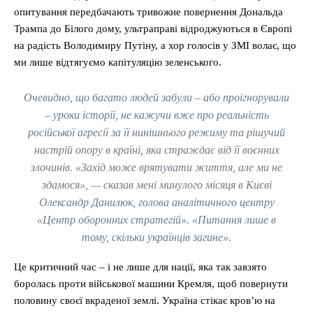
опитування передбачають тривожне повернення Дональда
Трампа до Білого дому, ультраправі відроджуються в Європі
на радість Володимиру Путіну, а хор голосів у ЗМІ волає, що
ми лише відтягуємо капітуляцію зеленського.
Очевидно, що багато людей забули – або проігнорували
– уроки історії, не кажучи вже про реальність
російської агресії за її нинішнього режиму та рішучий
настрій опору в країні, яка страждає від її воєнних
злочинів. «Захід може врятувати життя, але ми не
здамося», — сказав мені минулого місяця в Києві
Олександр Данилюк, голова аналітичного центру
«Центр оборонних стратегій». «Питання лише в
тому, скільки українців загине».
Це критичний час – і не лише для нації, яка так завзято
боролась проти військової машини Кремля, щоб повернути
половину своєї вкраденої землі. Україна стікає кров’ю на