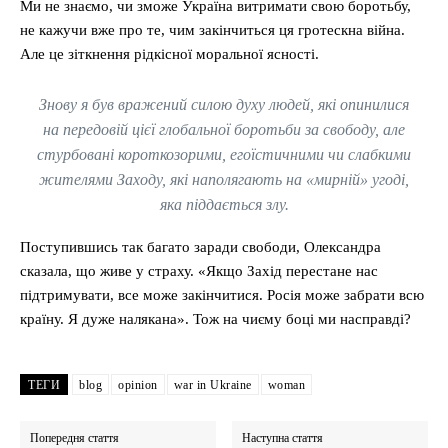
Ми не знаємо, чи зможе Україна витримати свою боротьбу,
не кажучи вже про те, чим закінчиться ця гротескна війна.
Але це зіткнення рідкісної моральної ясності.
Знову я був вражений силою духу людей, які опинилися
на передовій цієї глобальної боротьби за свободу, але
стурбовані короткозорими, егоїстичними чи слабкими
жителями Заходу, які наполягають на «мирній» угоді,
яка піддається злу.
Поступившись так багато заради свободи, Олександра
сказала, що живе у страху. «Якщо Захід перестане нас
підтримувати, все може закінчитися. Росія може забрати всю
країну. Я дуже налякана». Тож на чиєму боці ми насправді?
ТЕГИ
blog
opinion
war in Ukraine
woman
Попередня стаття
Наступна стаття