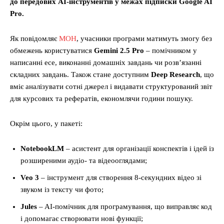
до передових AI-інструментів у межах підписки Google AI
Pro.
Як повідомляє
МОН
, учасники програми матимуть змогу без
обмежень користуватися
Gemini 2.5 Pro
– помічником у
написанні есе, виконанні домашніх завдань чи розв’язанні
складних завдань. Також стане доступним
Deep Research
, що
вміє аналізувати сотні джерел і видавати структурований звіт
для курсових та рефератів, економлячи години пошуку.
Окрім цього, у пакеті:
NotebookLM
– асистент для організації конспектів і ідей із
розширеними аудіо- та відеооглядами;
Veo 3
– інструмент для створення 8-секундних відео зі
звуком із тексту чи фото;
Jules
– AI-помічник для програмування, що виправляє код
і допомагає створювати нові функції;