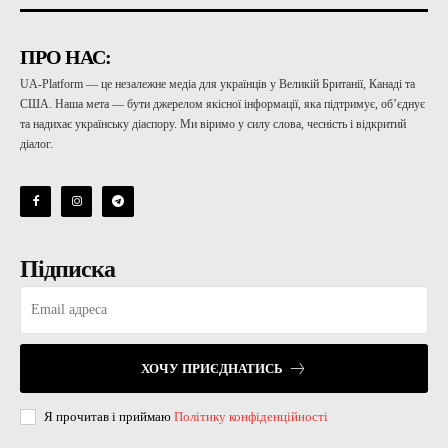
ПРО НАС:
UA-Platform — це незалежне медіа для українців у Великій Британії, Канаді та
США. Наша мета — бути джерелом якісної інформації, яка підтримує, об’єднує
та надихає українську діаспору. Ми віримо у силу слова, чесність і відкритий
діалог.
Підписка
ХОЧУ ПРИЄДНАТИСЬ
Я прочитав і приймаю
Політику конфіденційності