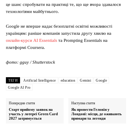
це шанс спробувати на практиці те, що ще вчора здавалося
технологіями майбутнього.
Google не вперше надає безоплатні освітні можливості
українцям: раніше компанія запустила другу хвилю на
онлайн-курси AI Essentials
та Prompting Essentials на
платформі Coursera.
фото: gguy / Shutterstock
ТЕГИ
Artificial Intelligence
education
Gemini
Google
Google AI Pro
Попередня стаття
Наступна стаття
Старт прийому заявок на
Як провести Геловін у
участь у лотереї Green Card
Лондоні: місця, де оживають
2027 затримується
примари та легенди