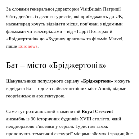
За словами генеральної директорки VisitBritain Патриції
Єйтс, дев’ять із десяти туристів, які приїжджають до UK,
насамперед хочуть відвідати місця, пов’язані з відомими
фільмами чи телесеріалами – від «Гаррі Поттера» й
«Бріджертонів» до «Будинку дракона» та фільмів Marvel,
пише
Euronews
.
Бат – місто «Бріджертонів»
Шанувальники популярного серіалу
«Бріджертони»
можуть
відвідати Бат – одне з найелегантніших міст Англії, відоме
георгіанською архітектурою.
Саме тут розташований знаменитий
Royal Crescent
–
ансамбль із 30 історичних будинків XVIII століття, який
неодноразово з’являвся у серіалі. Туристам також
пропонують тематичні екскурсії місцями зйомок і традиційне