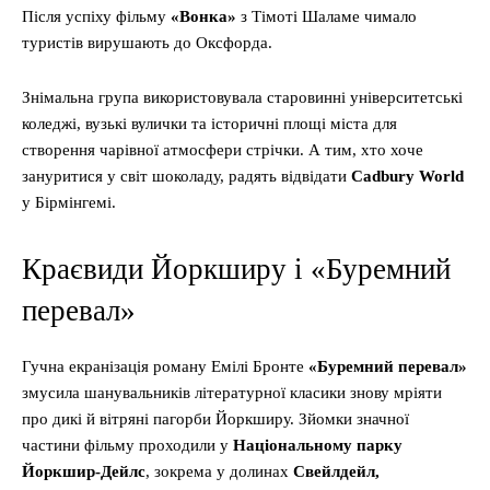
Після успіху фільму
«Вонка»
з Тімоті Шаламе чимало
туристів вирушають до Оксфорда.
Знімальна група використовувала старовинні університетські
коледжі, вузькі вулички та історичні площі міста для
створення чарівної атмосфери стрічки. А тим, хто хоче
зануритися у світ шоколаду, радять відвідати
Cadbury World
у Бірмінгемі.
Краєвиди Йоркширу і «Буремний
перевал»
Гучна екранізація роману Емілі Бронте
«Буремний перевал»
змусила шанувальників літературної класики знову мріяти
про дикі й вітряні пагорби Йоркширу. Зйомки значної
частини фільму проходили у
Національному парку
Йоркшир-Дейлс
, зокрема у долинах
Свейлдейл,