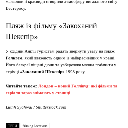
мальовничі краєвиди створили атмосферу вигаданого світу
Вестеросу.
Пляж із фільму «Закоханий
Шекспір»
У східній Англії туристам радять звернути увагу на
пляж
Голкгем
, який вважають одним із найкрасивіших у країні.
Його безкраї піщані дюни та узбережжя можна побачити у
стрічці
«Закоханий Шекспір»
1998 року.
Читайте також:
Лондон – новий Голлівуд: які фільми та
серіали зараз знімають у столиці
Luthfi Syahwal / Shutterstock.com
ТЕГИ
filming locations