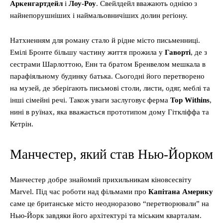
Аркенгартдейл
і
Лоу-Роу
. Свейлдейл вважають однією з
найнепорушніших і наймальовничіших долин регіону.
Натхненням для роману стало й рідне місто письменниці.
Емілі Бронте більшу частину життя прожила у
Гаворті
, де з
сестрами Шарлоттою, Енн та братом Бренвелом мешкала в
парафіяльному будинку батька. Сьогодні його перетворено
на музей, де зберігають письмові столи, листи, одяг, меблі та
інші сімейні речі. Також уваги заслуговує ферма
Top
Withins
,
нині в руїнах, яка вважається прототипом дому Гіткліффа та
Кетрін.
Манчестер, який став Нью-Йорком
Манчестер добре знайомий прихильникам кіновсесвіту
Marvel. Під час роботи над фільмами про
Капітана Америку
саме це британське місто неодноразово “перетворювали” на
Нью-Йорк завдяки його архітектурі та міським кварталам.