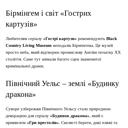
Бірмінгем і світ «Гострих
картузів»
Любителям серіалу
«Гострі картузи»
рекомендують
Black
Country Living Museum
неподалік Бірмінгема. Це музей
просто неба, який відтворює промислову Англію початку ХХ
століття. Саме тут знімали багато сцен знаменитої
кримінальної драми.
Північний Уельс – землі «Будинку
дракона»
Суворе узбережжя Північного Уельсу стало природною
декорацією для серіалу
«Будинок дракона»
, який є
приквелом
«Гри престолів»
. Скелясті береги, дикі пляжі та