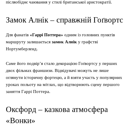
післяобіднє чаювання у стилі британської аристократії.
Замок Алнік – справжній Гоґвортс
Для фанатів
«Гаррі Поттера»
одним із головних пунктів
маршруту залишається
замок Алнік
у графстві
Нортумберленд.
Саме його подвір’я стало декорацією Гоґвортсу у перших
двох фільмах франшизи. Відвідувачі можуть не лише
оглянути історичну фортецю, а й взяти участь у популярних
уроках польоту на мітлах, що відтворюють сцену першого
заняття Гаррі Поттера.
Оксфорд – казкова атмосфера
«Вонки»