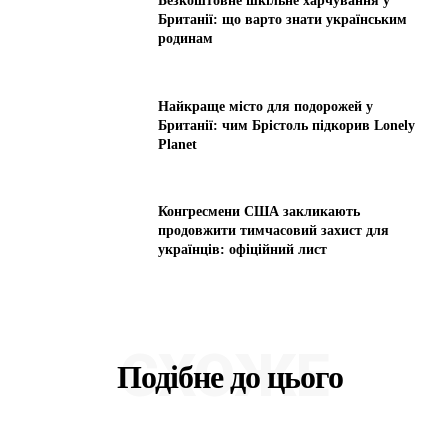
Безкоштовне шкільне харчування у
Британії: що варто знати українським
родинам
Найкраще місто для подорожей у
Британії: чим Брістоль підкорив Lonely
Planet
Конгресмени США закликають
продовжити тимчасовий захист для
українців: офіційний лист
СХОЖЕ
Подібне до цього