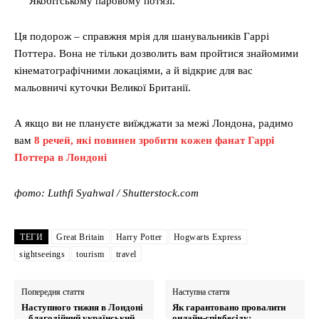
Якобітському паровому потязі.
Ця подорож – справжня мрія для шанувальників Гаррі
Поттера. Вона не тільки дозволить вам пройтися знайомими
кінематографічними локаціями, а й відкриє для вас
мальовничі куточки Великої Британії.
А якщо ви не плануєте виїжджати за межі Лондона, радимо
вам
8 речей, які повинен зробити кожен фанат Гаррі
Поттера в Лондоні
фото: Luthfi Syahwal / Shutterstock.com
ТЕГИ
Great Britain
Harry Potter
Hogwarts Express
sightseeings
tourism
travel
Попередня стаття
Наступна стаття
Наступного тижня в Лондоні
Як гарантовано провалити
– благодійний український
онлайн-співбесіду: