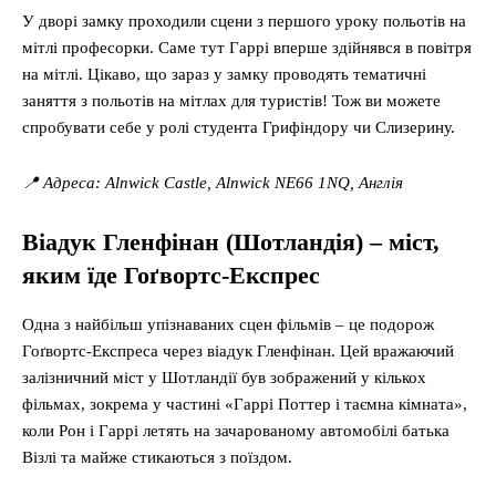
У дворі замку проходили сцени з першого уроку польотів на
мітлі професорки. Саме тут Гаррі вперше здійнявся в повітря
на мітлі. Цікаво, що зараз у замку проводять тематичні
заняття з польотів на мітлах для туристів! Тож ви можете
спробувати себе у ролі студента Грифіндору чи Слизерину.
📍 Адреса: Alnwick Castle, Alnwick NE66 1NQ, Англія
Віадук Гленфінан (Шотландія) – міст,
яким їде Гоґвортс-Експрес
Одна з найбільш упізнаваних сцен фільмів – це подорож
Гоґвортс-Експреса через віадук Гленфінан. Цей вражаючий
залізничний міст у Шотландії був зображений у кількох
фільмах, зокрема у частині «Гаррі Поттер і таємна кімната»,
коли Рон і Гаррі летять на зачарованому автомобілі батька
Візлі та майже стикаються з поїздом.