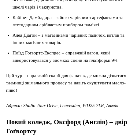
школі чарів і чаклунства.
Кабінет Дамблдора – з його чарівними артефактами та
легендарним сріблястим прибором пам’яті.
Алея Діагон – з магазинами чарівних паличок, котлів та
інших магічних товарів.
Поїзд Гоґвортс-Експрес – справжній вагон, який
використовувався у зйомках сцени на платформі 9¾.
Цей тур – справжній скарб для фанатів, де можна дізнатися
таємниці знімального процесу та навіть скуштувати масло-
пиво!
Адреса: Studio Tour Drive, Leavesden, WD25 7LR, Англія
Новий коледж, Оксфорд (Англія) – двір
Гоґвортсу