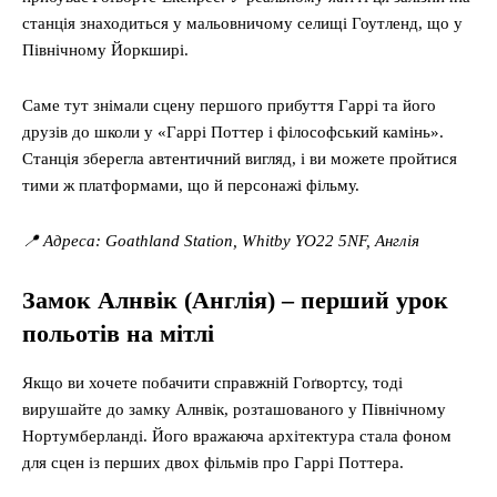
станція знаходиться у мальовничому селищі Гоутленд, що у
Північному Йоркширі.
Саме тут знімали сцену першого прибуття Гаррі та його
друзів до школи у «Гаррі Поттер і філософський камінь».
Станція зберегла автентичний вигляд, і ви можете пройтися
тими ж платформами, що й персонажі фільму.
📍 Адреса: Goathland Station, Whitby YO22 5NF, Англія
Замок Алнвік (Англія) – перший урок
польотів на мітлі
Якщо ви хочете побачити справжній Гоґвортсу, тоді
вирушайте до замку Алнвік, розташованого у Північному
Нортумберланді. Його вражаюча архітектура стала фоном
для сцен із перших двох фільмів про Гаррі Поттера.