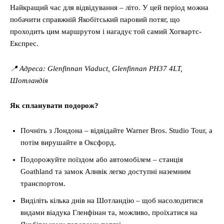
Найкращий час для відвідування – літо. У цей період можна
побачити справжній Якобітський паровий потяг, що
проходить цим маршрутом і нагадує той самий Хогвартс-
Експрес.
📍 Адреса: Glenfinnan Viaduct, Glenfinnan PH37 4LT,
Шотландія
Як спланувати подорож?
Почніть з Лондона – відвідайте Warner Bros. Studio Tour, а
потім вирушайте в Оксфорд.
Подорожуйте поїздом або автомобілем – станція
Goathland та замок Алнвік легко доступні наземним
транспортом.
Виділіть кілька днів на Шотландію – щоб насолодитися
видами віадука Гленфінан та, можливо, проїхатися на