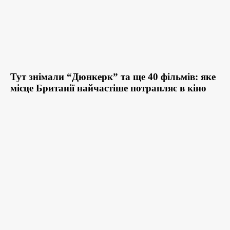
Тут знімали “Дюнкерк” та ще 40 фільмів: яке
місце Британії найчастіше потрапляє в кіно