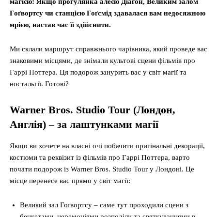
магією! Якщо прогулянка алеєю Діаґон, Великим залом
Гоґвортсу чи станцією Гоґсмід здавалася вам недосяжною
мрією, настав час її здійснити.
Ми склали маршрут справжнього чарівника, який проведе вас
знаковими місцями, де знімали культові сцени фільмів про
Гаррі Поттера. Ця подорож занурить вас у світ магії та
ностальгії. Готові?
Warner Bros. Studio Tour (Лондон,
Англія) – за лаштунками магії
Якщо ви хочете на власні очі побачити оригінальні декорації,
костюми та реквізит із фільмів про Гаррі Поттера, варто
почати подорож із Warner Bros. Studio Tour у Лондоні. Це
місце перенесе вас прямо у світ магії:
Великий зал Гоґвортсу – саме тут проходили сцени з
бенкетами, церемоніями розподілу та святкуваннями в