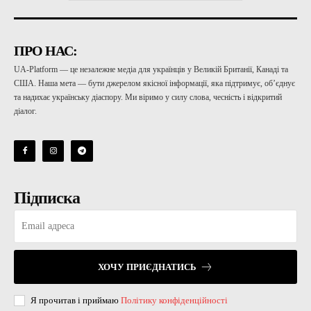
ПРО НАС:
UA-Platform — це незалежне медіа для українців у Великій Британії, Канаді та
США. Наша мета — бути джерелом якісної інформації, яка підтримує, об’єднує
та надихає українську діаспору. Ми віримо у силу слова, чесність і відкритий
діалог.
Підписка
ХОЧУ ПРИЄДНАТИСЬ
Я прочитав і приймаю
Політику конфіденційності