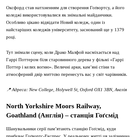
Оксфорд став натхненням для створення Гоґвортсу, а його
коледжі використовувалися як знімальні майданчики.
Особливо цікаво відвідати Новий коледж, один із
найстаріших коледжів університету, заснований ще у 1379
році.
Тут знімали сцену, коли Драко Малфой насміхається над
Гаррі Поттером біля старовинного дерева у фільмі «Гаррі
Поттер і келих вогню». Величні арки, кам’яні стіни та
атмосферний двір миттєво перенесуть вас у світ чарівників.
📍 Адреса: New College, Holywell St, Oxford OX1 3BN, Англія
North Yorkshire Moors Railway,
Goathland (Англія) – станція Гоґсмід
Шанувальники серії пам’ятають станцію Гоґсмід, куди
прибуває Гоґвортс-Експрес. У реальному житті ця залізнична