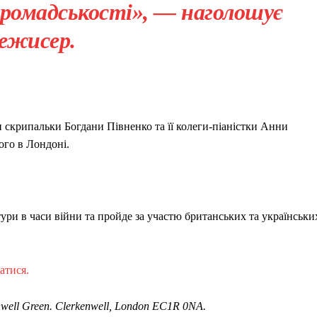
громадськості», — наголошує
ежисер.
скрипальки Богдани Півненко та її колеги-піаністки Анни
ого в Лондоні.
ури в часи війни та пройде за участю британських та українськи
атися.
enwell Green. Clerkenwell, London EC1R 0NA.