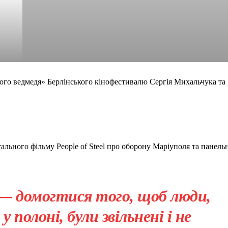
ного ведмедя» Берлінського кінофестивалю Сергія Михальчука та
тального фільму People of Steel про оборону Маріуполя та панель
— домогтися того, щоб люди,
у полоні, були звільнені і не