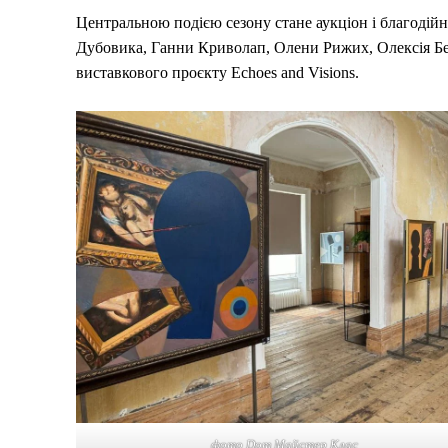
Центральною подією сезону стане аукціон і благодій
Дубовика, Ганни Криволап, Олени Рижих, Олексія Бе
виставкового проєкту Echoes and Visions.
фото Dom Майстер Клас