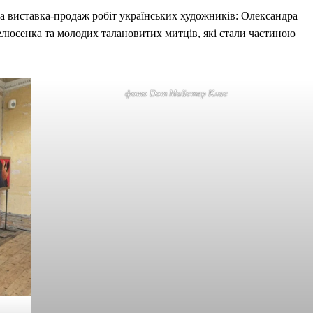
на виставка-продаж робіт українських художників: Олександра
люсенка та молодих талановитих митців, які стали частиною
фото Dom Майстер Клас