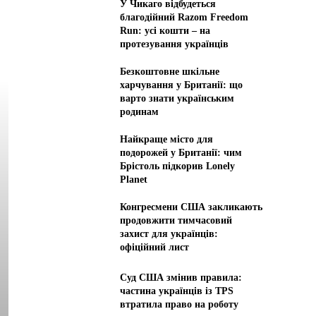
У Чикаго відбудеться
благодійний Razom Freedom
Run: усі кошти – на
протезування українців
Безкоштовне шкільне
харчування у Британії: що
варто знати українським
родинам
Найкраще місто для
подорожей у Британії: чим
Брістоль підкорив Lonely
Planet
Конгресмени США закликають
продовжити тимчасовий
захист для українців:
офіційний лист
Суд США змінив правила:
частина українців із TPS
втратила право на роботу