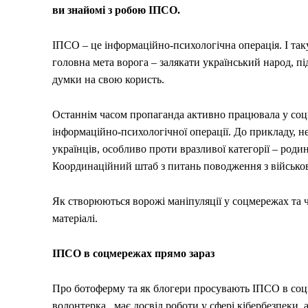
ви знайомі з робою ІПСО.
ІПСО – це інформаційно-психологічна операція. І так
головна мета ворога – залякати український народ, п
думки на свою користь.
Останнім часом пропаганда активно працювала у соці
інформаційно-психологічної операції. До прикладу,
українців, особливо проти вразливої категорії – роди
Координаційний штаб з питань поводження з військ
Як створюються ворожі маніпуляції у соцмережах та 
матеріалі.
ІПСО в соцмережах прямо зараз
Про ботоферму та як блогери просувають ІПСО в со
волонтерка, має досвід роботи у сфері кібербезпеки, 