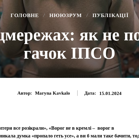
ГОЛОВНЕ
НЮЮЗРУМ
ПУБЛІКАЦІЇ
цмережах: як не п
гачок ІПСО
Автор:
Maryna Kavkalo
Дата:
15.01.2024
тери все розікрали», «Ворог не в кремлі – ворог в
кала думка «пропало геть усе», а ви б мали таке бачити, тод