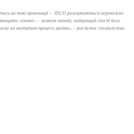
тись на такі провокації
–
ІПСО розгортаються переважно
 знищити «ззовні»
–
шляхом нападу, найкращий спосіб його
иску на внутрішні процеси країни»,
–
роз’яснює спеціалістка.