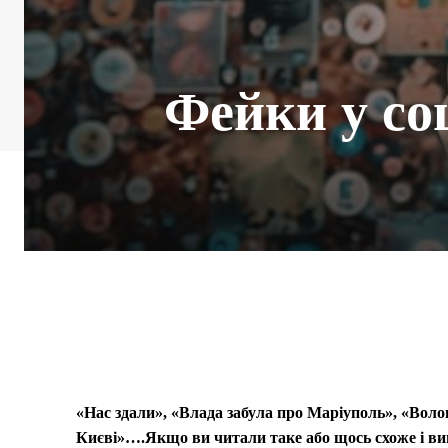
Фейки у со
«Нас здали», «Влада забула про Маріуполь», «Волон
Києві»….Якщо ви читали таке або щось схоже і вини