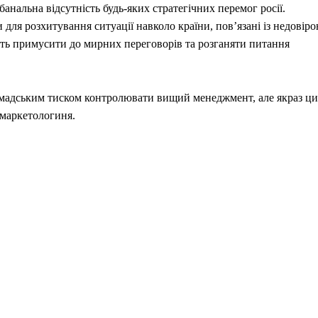
анальна відсутність будь-яких стратегічних перемог росії.
для розхитування ситуації навколо країни, повʼязані із недовір
чуть примусити до мирних переговорів та розганяти питання
громадським тиском контролювати вищий менеджмент, але якраз ц
маркетологиня.