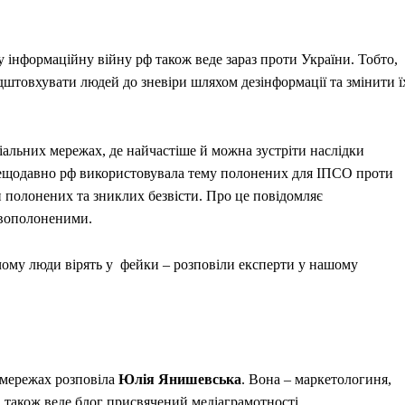
у інформаційну війну рф також веде зараз проти України. Тобто,
ідштовхувати людей до зневіри шляхом дезінформації та змінити ї
альних мережах, де найчастіше й можна зустріти наслідки
 нещодавно рф використовувала тему полонених для ІПСО проти
н полонених та зниклих безвісти. Про це повідомляє
овополоненими.
чому люди вірять у фейки – розповіли експерти у нашому
цмережах розповіла
Юлія Янишевська
. Вона – маркетологиня,
а також веде блог присвячений медіаграмотності.