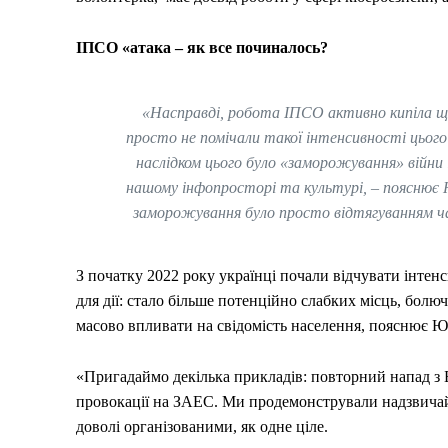
ІПСО «атака – як все починалось
?
«Насправді, робота ІПCО активно кипіла щ
просто не помічали такої інтенсивності цього
наслідком цього було «заморожування» війни і
нашому інфопросторі та культурі,
–
пояснює 
заморожування було просто відтягуванням ча
З початку 2022 року українці почали відчувати інтен
для дії: стало більше потенційно слабких місць, бол
масово впливати на свідомість населення, пояснює Ю
«Пригадаймо декілька прикладів: повторний напад з Б
провокації на ЗАЕС. Ми продемонстрували надзвичайн
доволі організованими, як одне ціле.