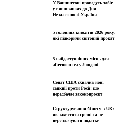
У Вашингтоні проведуть забіг
у вишиванках до Дня
Незалежності України
5 головних кінохітів 2026 року,
які підкорили світовий прокат
5 найдоступніших місць для
afternoon tea у Лондоні
Сенат США схвалив нові
санкції проти Росії: що
передбачає законопроєкт
Структурування бізнесу в UK:
як захистити гроші та не
переплачувати податки