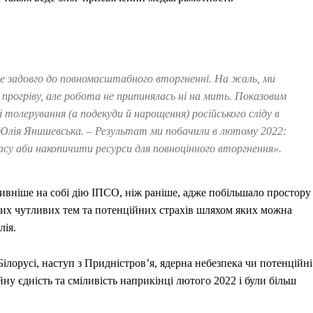
е задовго до повномасштабного вторгненні. На жаль, ми
 прогріву, але робота не припинялась ні на мить. Показовим
 толерування (а подекуди й нарощення) російського сліду в
Юлія Янишевська.
–
Результат ми побачили в лютому 2022:
су аби накопичити ресурси для повноцінного вторгнення».
сивніше на собі дію ІПCО, ніж раніше, адже побільшало простору
ючих чутливих тем та потенційних страхів шляхом яких можна
лія.
ілорусі, наступ з Придністровʼя, ядерна небезпека чи потенційні
у єдність та сміливість наприкінці лютого 2022 і були більш