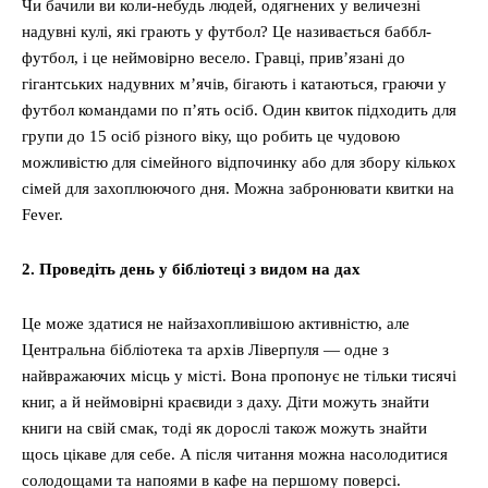
Чи бачили ви коли-небудь людей, одягнених у величезні
надувні кулі, які грають у футбол? Це називається баббл-
футбол, і це неймовірно весело. Гравці, прив’язані до
гігантських надувних м’ячів, бігають і катаються, граючи у
футбол командами по п’ять осіб. Один квиток підходить для
групи до 15 осіб різного віку, що робить це чудовою
можливістю для сімейного відпочинку або для збору кількох
сімей для захоплюючого дня. Можна забронювати квитки на
Fever.
2. Проведіть день у бібліотеці з видом на дах
Це може здатися не найзахопливішою активністю, але
Центральна бібліотека та архів Ліверпуля — одне з
найвражаючих місць у місті. Вона пропонує не тільки тисячі
книг, а й неймовірні краєвиди з даху. Діти можуть знайти
книги на свій смак, тоді як дорослі також можуть знайти
щось цікаве для себе. А після читання можна насолодитися
солодощами та напоями в кафе на першому поверсі.