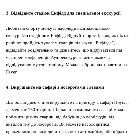
3. Відвідайте стадіон Енфілд для спеціальної екскурсії
Любителі спорту можуть насолодитися захопливою
екскурсією стадіоном Енфілд. Відчуйте простір так, як ніколи
раніше: пройдіть тунелем гравців під звуки “Енфілда”,
відвідайте роздягальню та дізнайтесь, що відбувається під
час прес-конференції. Аудіоекскурсія також включає
відвідування музею стадіону. Можна забронювати квитки на
Fever.
4. Вирушайте на сафарі з носорогами і левами
Для більш дикого дня вирушайте на пригоду в сафарі Ноуслі,
де мешкає 750 тварин. Під час п’ятимильного сафарі можна
побачити різних тварин: від бабуїнів до верблюдів, від
антилоп гну до носорогів. Ви можете насолодитися
враженнями, не виходячи з власного автомобіля, або обрати