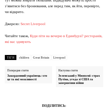
тут можна збирати тюльпани. Відвідувачі можуть просто
з’явитися без бронювання, але перед тим, як йти, перевірте,
чи відкрито.
Джерело:
Secret Liverpool
Читайте також,
Куди піти на вечерю в Единбурзі? ресторанів,
які вас здивують
ТЕГИ
children
Great Britain
Liverpool
Попередня стаття
Наступна стаття
Закордонний українець: хто
Зеленський у Мюнхені: страх
це та які можливості
Путіна, угода зі США та
завершення війни
ПОДІЛИТИСЬ: