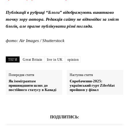
Публікації в рубриці “Блоги” відображують винятково
точку зору автора. Редакція сайту не відповідає за зміст
блогів, але прагне публікувати різні погляди.
фото: Air Images / Shutterstock
ТЕГИ
Great Britain
live in UK
opinion
Попередня стаття
Наступна стаття
Як іммігрантам
Євробачення-2025:
пришвидшити шлях до
український гурт Ziferblat
постійного статусу в Канаді
пройшов у фінал
ПОДІЛИТИСЬ: