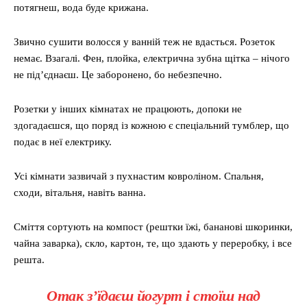
потягнеш, вода буде крижана.
Звично сушити волосся у ванній теж не вдасться. Розеток
немає. Взагалі. Фен, плойка, електрична зубна щітка – нічого
не під’єднаєш. Це заборонено, бо небезпечно.
Розетки у інших кімнатах не працюють, допоки не
здогадаєшся, що поряд із кожною є спеціальний тумблер, що
подає в неї електрику.
Усі кімнати зазвичай з пухнастим ковроліном. Спальня,
сходи, вітальня, навіть ванна.
Сміття сортують на компост (рештки їжі, бананові шкоринки,
чайна заварка), скло, картон, те, що здають у переробку, і все
решта.
Отак з’їдаєш йогурт і стоїш над