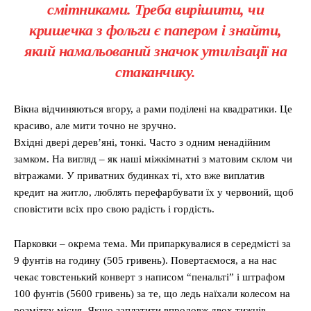
смітниками. Треба вирішити, чи
кришечка з фольги є папером і знайти,
який намальований значок утилізації на
стаканчику.
Вікна відчиняються вгору, а рами поділені на квадратики. Це
красиво, але мити точно не зручно.
Вхідні двері дерев’яні, тонкі. Часто з одним ненадійним
замком. На вигляд – як наші міжкімнатні з матовим склом чи
вітражами. У приватних будинках ті, хто вже виплатив
кредит на житло, люблять перефарбувати їх у червоний, щоб
сповістити всіх про свою радість і гордість.
Парковки – окрема тема. Ми припаркувалися в середмісті за
9 фунтів на годину (505 гривень). Повертаємося, а на нас
чекає товстенький конверт з написом “пенальті” і штрафом
100 фунтів (5600 гривень) за те, що ледь наїхали колесом на
розмітку місця. Якщо заплатити впродовж двох тижнів,