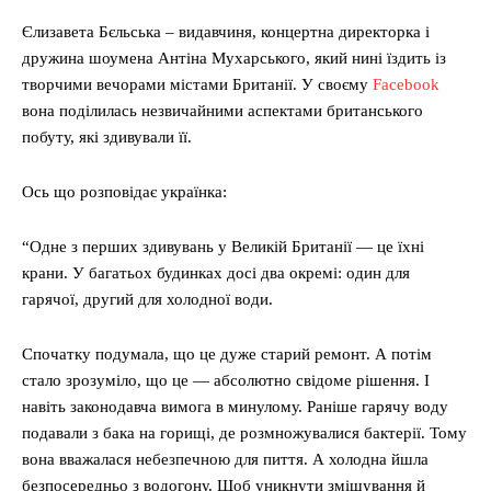
Єлизавета Бєльська – видавчиня, концертна директорка і
дружина шоумена Антіна Мухарського, який нині їздить із
творчими вечорами містами Британії. У своєму
Facebook
вона поділилась незвичайними аспектами британського
побуту, які здивували її.
Ось що розповідає українка:
“Одне з перших здивувань у Великій Британії — це їхні
крани. У багатьох будинках досі два окремі: один для
гарячої, другий для холодної води.
Спочатку подумала, що це дуже старий ремонт. А потім
стало зрозуміло, що це — абсолютно свідоме рішення. І
навіть законодавча вимога в минулому. Раніше гарячу воду
подавали з бака на горищі, де розмножувалися бактерії. Тому
вона вважалася небезпечною для пиття. А холодна йшла
безпосередньо з водогону. Щоб уникнути змішування й