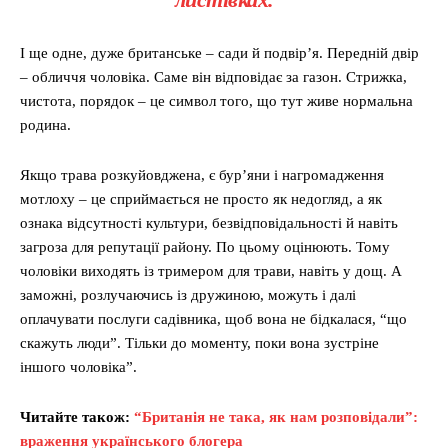
І ще одне, дуже британське – сади й подвір’я. Передній двір
– обличчя чоловіка. Саме він відповідає за газон. Стрижка,
чистота, порядок – це символ того, що тут живе нормальна
родина.
Якщо трава розкуйовджена, є бур’яни і нагромадження
мотлоху – це сприймається не просто як недогляд, а як
ознака відсутності культури, безвідповідальності й навіть
загроза для репутації району. По цьому оцінюють. Тому
чоловіки виходять із тримером для трави, навіть у дощ. А
заможні, розлучаючись із дружиною, можуть і далі
оплачувати послуги садівника, щоб вона не бідкалася, “що
скажуть люди”. Тільки до моменту, поки вона зустріне
іншого чоловіка”.
Читайте також:
“Британія не така, як нам розповідали”:
враження українського блогера