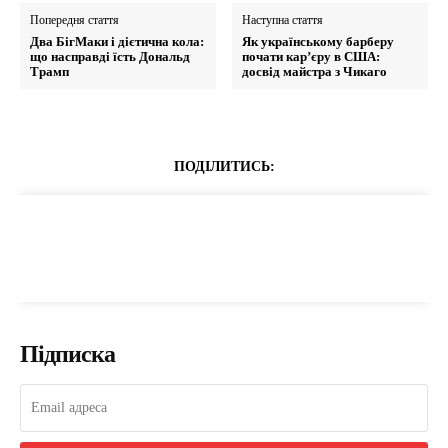
Попередня стаття
Наступна стаття
Два БігМаки і дієтична кола:
Як українському барберу
що насправді їсть Дональд
почати кар’єру в США:
Трамп
досвід майстра з Чикаго
ПОДІЛИТИСЬ:
Підписка