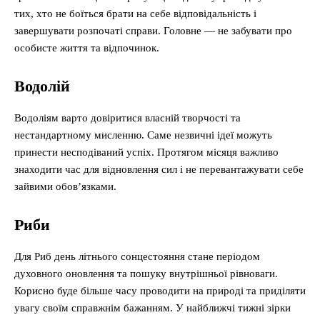
тих, хто не боїться брати на себе відповідальність і
завершувати розпочаті справи. Головне — не забувати про
особисте життя та відпочинок.
Водолій
Водоліям варто довіритися власній творчості та
нестандартному мисленню. Саме незвичні ідеї можуть
принести несподіваний успіх. Протягом місяця важливо
знаходити час для відновлення сил і не перевантажувати себе
зайвими обов’язками.
Риби
Для Риб день літнього сонцестояння стане періодом
духовного оновлення та пошуку внутрішньої рівноваги.
Корисно буде більше часу проводити на природі та приділяти
увагу своїм справжнім бажанням. У найближчі тижні зірки