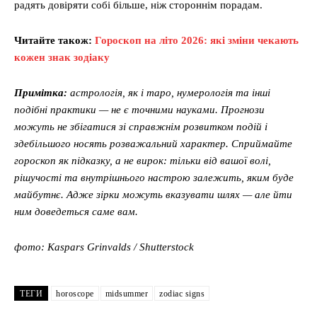
радять довіряти собі більше, ніж стороннім порадам.
Читайте також:
Гороскоп на літо 2026: які зміни чекають
кожен знак зодіаку
Примітка:
астрологія, як і таро, нумерологія та інші
подібні практики — не є точними науками. Прогнози
можуть не збігатися зі справжнім розвитком подій і
здебільшого носять розважальний характер. Сприймайте
гороскоп як підказку, а не вирок: тільки від вашої волі,
рішучості та внутрішнього настрою залежить, яким буде
майбутнє. Адже зірки можуть вказувати шлях — але йти
ним доведеться саме вам.
фото: Kaspars Grinvalds / Shutterstock
ТЕГИ
horoscope
midsummer
zodiac signs