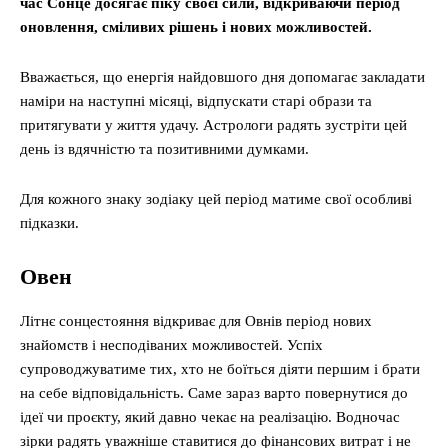
час Сонце досягає піку своєї сили, відкриваючи період
оновлення, сміливих рішень і нових можливостей.
Вважається, що енергія найдовшого дня допомагає закладати
наміри на наступні місяці, відпускати старі образи та
притягувати у життя удачу. Астрологи радять зустріти цей
день із вдячністю та позитивними думками.
Для кожного знаку зодіаку цей період матиме свої особливі
підказки.
Овен
Літнє сонцестояння відкриває для Овнів період нових
знайомств і несподіваних можливостей. Успіх
супроводжуватиме тих, хто не боїться діяти першим і брати
на себе відповідальність. Саме зараз варто повернутися до
ідеї чи проєкту, який давно чекає на реалізацію. Водночас
зірки радять уважніше ставитися до фінансових витрат і не