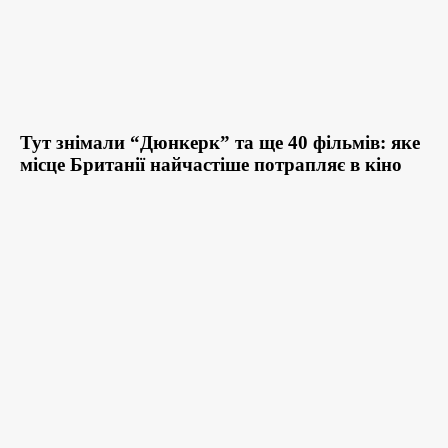
Тут знімали “Дюнкерк” та ще 40 фільмів: яке
місце Британії найчастіше потрапляє в кіно