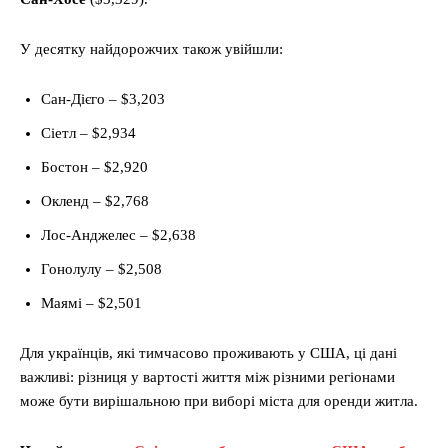
У десятку найдорожчих також увійшли:
Сан-Дієго – $3,203
Сіетл – $2,934
Бостон – $2,920
Окленд – $2,768
Лос-Анджелес – $2,638
Гонолулу – $2,508
Маямі – $2,501
Для українців, які тимчасово проживають у США, ці дані
важливі: різниця у вартості життя між різними регіонами
може бути вирішальною при виборі міста для оренди житла.