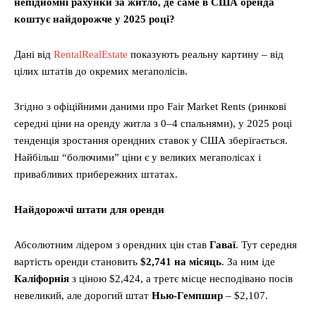
непідйомні рахунки за житло, де саме в США оренда
коштує найдорожче у 2025 році?
Дані від
RentalRealEstate
показують реальну картину – від
цілих штатів до окремих мегаполісів.
Згідно з офіційними даними про Fair Market Rents (ринкові
середні ціни на оренду житла з 0–4 спальнями), у 2025 році
тенденція зростання орендних ставок у США зберігається.
Найбільш “болючими” ціни є у великих мегаполісах і
привабливих прибережних штатах.
Найдорожчі штати для оренди
Абсолютним лідером з орендних цін став
Гаваї
. Тут середня
вартість оренди становить
$2,741 на місяць
. За ним іде
Каліфорнія
з ціною $2,424, а третє місце несподівано посів
невеликий, але дорогий штат
Нью-Гемпшир
– $2,107.