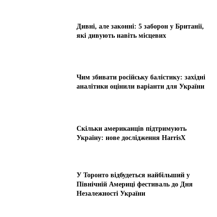
Дивні, але законні: 5 заборон у Британії,
які дивують навіть місцевих
Чим збивати російську балістику: західні
аналітики оцінили варіанти для України
Скільки американців підтримують
Україну: нове дослідження HarrisX
У Торонто відбудеться найбільший у
Північній Америці фестиваль до Дня
Незалежності України