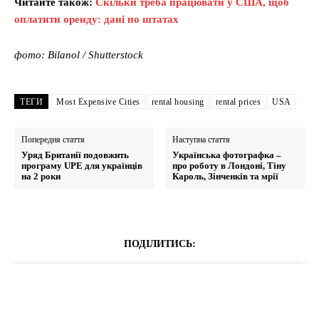
Читайте також:
Скільки треба працювати у США, щоб
оплатити оренду: дані по штатах
фото: Bilanol / Shutterstock
ТЕГИ
Most Expensive Cities
rental housing
rental prices
USA
Попередня стаття
Наступна стаття
Уряд Британії подовжить
Українська фотографка –
програму UPE для українців
про роботу в Лондоні, Тіну
на 2 роки
Кароль, Зінченків та мрії
ПОДІЛИТИСЬ: