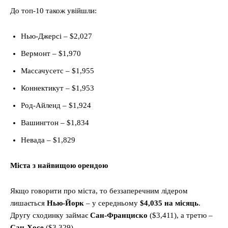
До топ-10 також увійшли:
Нью-Джерсі – $2,027
Вермонт – $1,970
Массачусетс – $1,955
Коннектикут – $1,953
Род-Айленд – $1,924
Вашингтон – $1,834
Невада – $1,829
Міста з найвищою орендою
Якщо говорити про міста, то беззаперечним лідером
лишається
Нью-Йорк
– у середньому
$4,035 на місяць
.
Другу сходинку займає
Сан-Франциско
($3,411), а третю –
Сан-Хосе
($3,329).