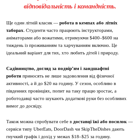
відповідальність і командність.
Ще один літній класик —
робота в кемпах або літніх
таборах
. Студенти часто працюють інструкторами,
аніматорами або вожатими, отримуючи $400–$600 на
тиждень із проживанням та харчуванням включно. Це
ідеальний варіант для тих, хто любить дітей і природу.
Садівництво, догляд за подвір’ям і ландшафтні
роботи
приносять не лише задоволення від фізичної
активності, а й до $20 на годину. У сезон, особливо в
південних провінціях, попит на таку працю зростає, а
роботодавці часто шукають додаткові руки без особливих
вимог до досвіду.
Також можна спробувати себе в
доставці їжі або посилок
—
сервіси типу UberEats, DoorDash чи SkipTheDishes дають
гнучкий графік і дохід у межах $18–$25 за годину.