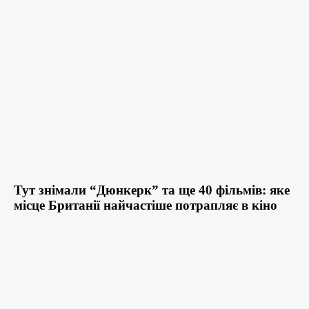
Тут знімали “Дюнкерк” та ще 40 фільмів: яке
місце Британії найчастіше потрапляє в кіно