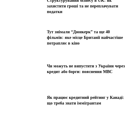
Структурування бізнесу в UK: як
захистити гроші та не переплачувати
податки
Тут знімали “Дюнкерк” та ще 40
фільмів: яке місце Британії найчастіше
потрапляє в кіно
Чи можуть не випустити з України через
кредит або борги: пояснення МВС
Як працює кредитний рейтинг у Канаді:
що треба знати іммігрантам