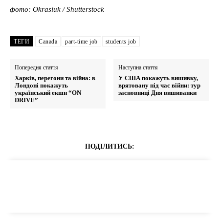
фото: Okrasiuk / Shutterstock
ТЕГИ
Canada
part-time job
students job
Попередня стаття
Наступна стаття
Харків, перегони та війна: в
У США покажуть вишивку,
Лондоні покажуть
врятовану під час війни: тур
український екшн “ON
засновниці Дня вишиванки
DRIVE”
ПОДІЛИТИСЬ: