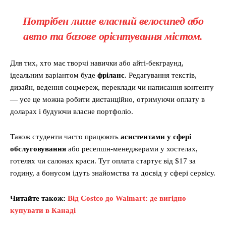
Потрібен лише власний велосипед або
авто та базове орієнтування містом.
Для тих, хто має творчі навички або айті-бекграунд,
ідеальним варіантом буде
фріланс
. Редагування текстів,
дизайн, ведення соцмереж, переклади чи написання контенту
— усе це можна робити дистанційно, отримуючи оплату в
доларах і будуючи власне портфоліо.
Також студенти часто працюють
асистентами у сфері
обслуговування
або ресепшн-менеджерами у хостелах,
готелях чи салонах краси. Тут оплата стартує від $17 за
годину, а бонусом ідуть знайомства та досвід у сфері сервісу.
Читайте також:
Від Costco до Walmart: де вигідно
купувати в Канаді