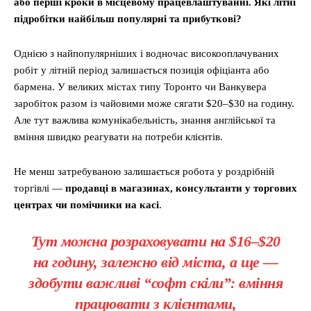
або перші кроки в місцевому працевлаштуванні. Які літні
підробітки найбільш популярні та прибуткові?
Однією з найпопулярніших і водночас високооплачуваних
робіт у літній період залишається позиція офіціанта або
бармена. У великих містах типу Торонто чи Ванкувера
заробіток разом із чайовими може сягати $20–$30 на годину.
Але тут важлива комунікабельність, знання англійської та
вміння швидко реагувати на потреби клієнтів.
Не менш затребуваною залишається робота у роздрібній
торгівлі —
продавці в магазинах, консультанти у торгових
центрах чи помічники на касі
.
Тут можна розраховувати на $16–$20
на годину, залежно від міста, а ще —
здобути важливі “софт скіли”: вміння
працювати з клієнтами,