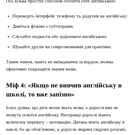
Ось кілька простих способів оточити себе англійською:
Переведіть інтерфейс телефону та додатків на англійську;
Дивіться фільми з субтитрами;
Слухайте подкасти або аудіокниги англійською;
Шукайте друзів чи співрозмовників для практики.
Таким чином, навіть не виїжджаючи за кордон, можна
ефективно покращити знання мови.
Міф 4: «Якщо не вивчив англійську в
школі, то вже запізно»
Існує думка, що діти легше вчать мови, а дорослі вже не
можуть освоїти англійську. Насправді дорослі мають
величезну перевагу – мотивацію. Дитина вчить англійську в
школі, бо це обов’язково, а доросла людина свідомо розуміє,