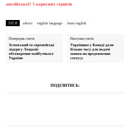
англійської? 5 корисних сервісів
ТЕГИ
advice
english language
learn english
Попередня стаття
Наступна стаття
Зеленський та європейські
Українцям у Канаді дали
лідери у Лондоні:
більше часу для подачі
обговорення майбутнього
заявок на продовження
України
статусу
ПОДІЛИТИСЬ: