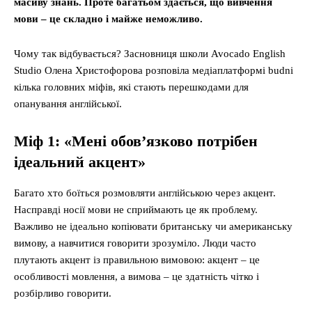
масиву знань. Проте багатьом здається, що вивчення
мови – це складно і майже неможливо.
Чому так відбувається? Засновниця школи Avocado English
Studio Олена Христофорова розповіла медіаплатформі budni
кілька головних міфів, які стають перешкодами для
опанування англійської.
Міф 1: «Мені обов’язково потрібен
ідеальний акцент»
Багато хто боїться розмовляти англійською через акцент.
Насправді носії мови не сприймають це як проблему.
Важливо не ідеально копіювати британську чи американську
вимову, а навчитися говорити зрозуміло. Люди часто
плутають акцент із правильною вимовою: акцент – це
особливості мовлення, а вимова – це здатність чітко і
розбірливо говорити.