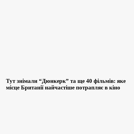
Тут знімали “Дюнкерк” та ще 40 фільмів: яке
місце Британії найчастіше потрапляє в кіно