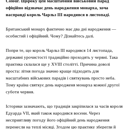
Colour. Щороку цей масштабний військовий парад
офіційно відзначає день народження монарха, хоча
насправді король Чарльз III народився в листопаді.
Британський монарх фактично має два дні народження —
особистий і офіційний. Чому? Дізнайтесь далі.
Попри те, що король Чарльз III народився 14 листопада,
державні урочистості традиційно проходять у червні. Така
практика склалася ще у XVIII столітті. Причина доволі
проста: літня погода значно краще підходить для
масштабних військових парадів і святкувань просто неба.
Тому країна святкує день народженя монарха кожної другої
суботи червня.
Історики зазначають, що традиція закріпилася за часів короля
Едуарда VII, який також народився восени. Через
несприятливу погоду його офіційний день народження
перенесли на теплі місяці. Згодом цю практику зберегли й