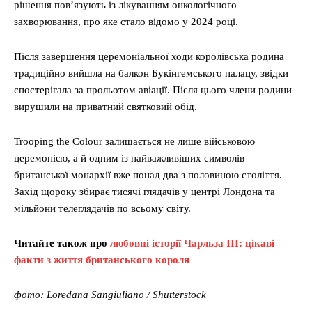
рішення пов’язують із лікуванням онкологічного
захворювання, про яке стало відомо у 2024 році.
Після завершення церемоніальної ходи королівська родина
традиційно вийшла на балкон Букінгемського палацу, звідки
спостерігала за прольотом авіації. Після цього члени родини
вирушили на приватний святковий обід.
Trooping the Colour залишається не лише військовою
церемонією, а й одним із найважливіших символів
британської монархії вже понад два з половиною століття.
Захід щороку збирає тисячі глядачів у центрі Лондона та
мільйони телеглядачів по всьому світу.
Читайте також про
любовні історії Чарльза III: цікаві
факти з життя британського короля
фото: Loredana Sangiuliano / Shutterstock