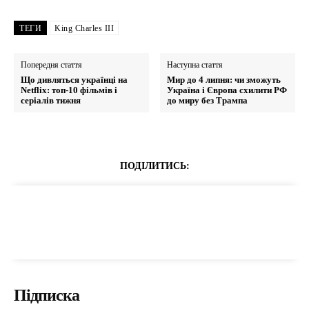
ТЕГИ
King Charles III
Попередня стаття
Наступна стаття
Що дивляться українці на
Мир до 4 липня: чи зможуть
Netflix: топ-10 фільмів і
Україна і Європа схилити РФ
серіалів тижня
до миру без Трампа
ПОДІЛИТИСЬ:
Підписка