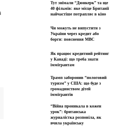
Тут знімали “Дюнкерк” та ще
40 фільмів: яке місце Британії
й
найчастіше потрапляє в кіно
Чи можуть не випустити з
України через кредит або
борги: пояснення МВС
Як працює кредитний рейтинг
у Канаді: що треба знати
іммігрантам
Трамп заборонив “пологовий
туризм” у США: що буде з
громадянством дітей
іммігрантів
“Війна проникала в кожен
урок”: британська
журналістка розповіла, як
вчила українську