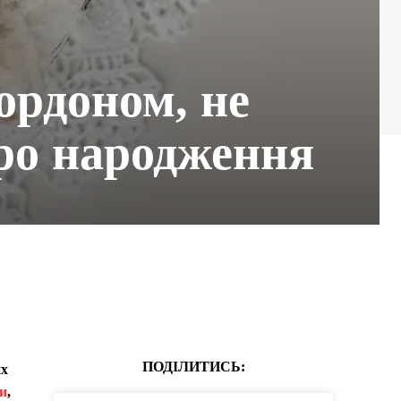
ордоном, не
про народження
ПОДІЛИТИСЬ:
их
и
,