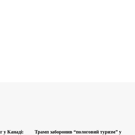
 у Канаді:
Трамп заборонив “пологовий туризм” у