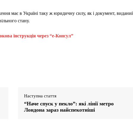
ння має в Україні таку ж юридичну силу, як і документ, видани
ільного стану.
окова інструкція через “е-Консул”
Наступна стаття
“Наче спуск у пекло”: які лінії метро
Лондона зараз найспекотніші