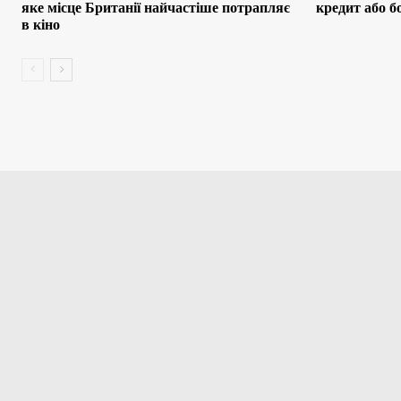
яке місце Британії найчастіше потрапляє
кредит або 
в кіно