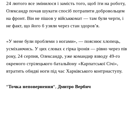
24 лютого все змінилося і замість того, щоб іти на роботу,
Олександр почав шукати спосіб потрапити добровольцем
на фронт. Він не пішов у військкомат — там були черги, і
не факт, що його б узяли через стан здоров’я.
«У мене були проблеми з ногами», — пояснює хлопець,
усміхаючись. У цих словах є гірка іронія — рівно через пів
року, 24 серпня, Олександр, уже командир взводу 49-го
окремого стрілецького батальйону «Карпатської Січі»,
втратить обидві ноги під час Харківського контрнаступу.
“
Точка неповернення
“,
Дмитро Вербич