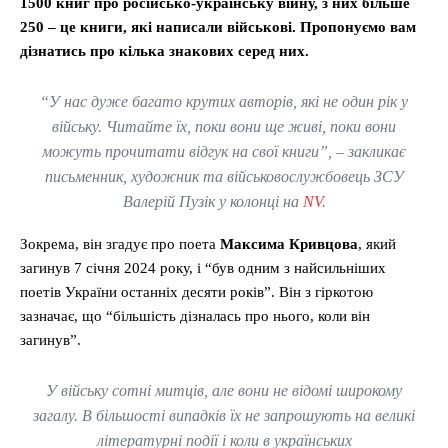
1500 книг про російсько-українську війну, з них більше
250 – це книги, які написали військові. Пропонуємо вам
дізнатись про кілька знакових серед них.
“У нас дуже багато крутих авторів, які не один рік у
війську. Читайте їх, поки вони ще живі, поки вони
можуть прочитати відгук на свої книги”, – закликає
письменник, художник та військовослужбовець ЗСУ
Валерій Пузік у колонці на
NV
.
Зокрема, він згадує про поета
Максима Кривцова
, який
загинув 7 січня 2024 року, і “був одним з найсильніших
поетів України останніх десяти років”. Він з гіркотою
зазначає, що “більшість дізналась про нього, коли він
загинув”.
У війську сотні митців, але вони не відомі широкому
загалу. В більшості випадків їх не запрошують на великі
літературні події і коли в українських