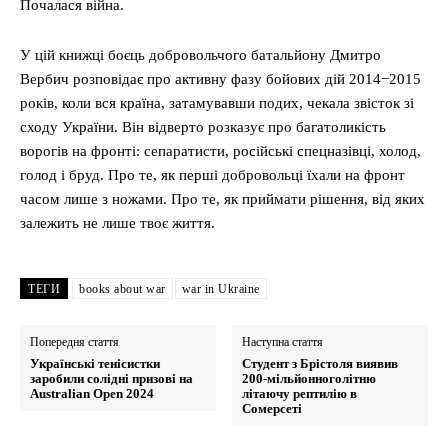
Почалася війна.
У цій книжці боєць добровольчого батальйону Дмитро
Вербич розповідає про активну фазу бойових дій 2014−2015
років, коли вся країна, затамувавши подих, чекала звісток зі
сходу України. Він відверто розказує про багатоликість
ворогів на фронті: сепаратисти, російські спецназівці, холод,
голод і бруд. Про те, як перші добровольці їхали на фронт
часом лише з ножами. Про те, як приймати рішення, від яких
залежить не лише твоє життя.
ТЕГИ
books about war
war in Ukraine
Попередня стаття
Наступна стаття
Українські тенісистки
Студент з Брістоля виявив
заробили солідні призові на
200-мільйонноголітню
Australian Open 2024
літаючу рептилію в
Сомерсеті