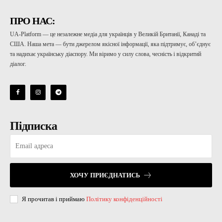
ПРО НАС:
UA-Platform — це незалежне медіа для українців у Великій Британії, Канаді та
США. Наша мета — бути джерелом якісної інформації, яка підтримує, об’єднує
та надихає українську діаспору. Ми віримо у силу слова, чесність і відкритий
діалог.
Підписка
ХОЧУ ПРИЄДНАТИСЬ
Я прочитав і приймаю
Політику конфіденційності