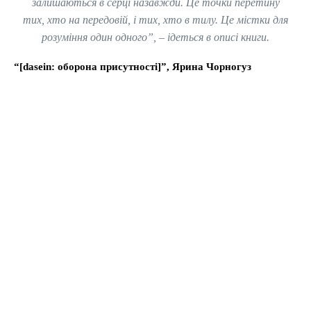
залишаються в серці назавжди. Це точки перетину
тих, хто на передовій, і тих, хто в тилу. Це містки для
розуміння один одного”, – ідеться в описі книги.
“[dasein: оборона присутності]”, Ярина Чорногуз