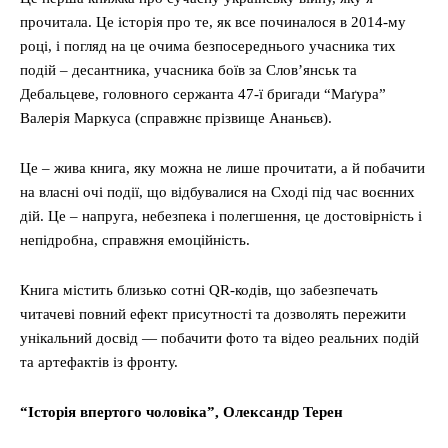
прочитала. Це історія про те, як все починалося в 2014-му
році, і погляд на це очима безпосереднього учасника тих
подій – десантника, учасника боїв за Слов’янськ та
Дебальцеве, головного сержанта 47-ї бригади “Маґура”
Валерія Маркуса (справжнє прізвище Ананьєв).
Це – жива книга, яку можна не лише прочитати, а й побачити
на власні очі події, що відбувалися на Сході під час воєнних
дій. Це – напруга, небезпека і полегшення, це достовірність і
непідробна, справжня емоційність.
Книга містить близько сотні QR-кодів, що забезпечать
читачеві повний ефект присутності та дозволять пережити
унікальний досвід — побачити фото та відео реальних подій
та артефактів із фронту.
“Історія впертого чоловіка”, Олександр Терен