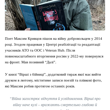
Поет Максим Кривцов пішов на війну добровольцем у 2014
році. Згодом працював у Центрі реабілітації та реадаптації
учасників АТО та ООС і Veteran Hub. Після
повномасштабного вторгнення росіян у 2022-му повернувся
на фронт. Мав позивний “Далі”.
У книзі “Вірші з бійниці”, додатковий тираж якої має вийти
друком в лютому, міститиме записи поезій та плівкові фото,
які Максим робив протягом останніх років.
“Війна загострює відчуття й усвідомлення. Вірші про
війну наче кулі – вражають смертельно глибоко й