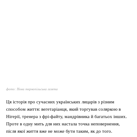
фото: Нова тернопільська газета
Ця історія про сучасних українських лицарів з різним
способом життя: вегетаріанця, який торгував соляркою в
Нігерії, тренера з фрі-файту, мандрівника й багатьох інших.
Проте в одну мить для них настала точка неповернення,
після якої життя вже не може бути таким, як до того.