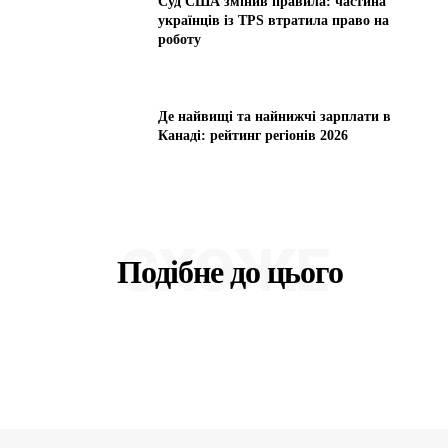
Суд США змінив правила: частина
українців із TPS втратила право на
роботу
Де найвищі та найнижчі зарплати в
Канаді: рейтинг регіонів 2026
СХОЖЕ
Подібне до цього