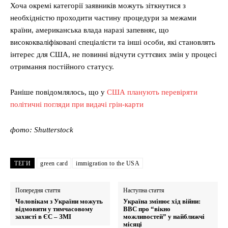
Хоча окремі категорії заявників можуть зіткнутися з
необхідністю проходити частину процедури за межами
країни, американська влада наразі запевняє, що
висококваліфіковані спеціалісти та інші особи, які становлять
інтерес для США, не повинні відчути суттєвих змін у процесі
отримання постійного статусу.
Раніше повідомлялось, що у
США планують перевіряти
політичні погляди при видачі грін-карти
фото: Shutterstock
ТЕГИ
green card
immigration to the USA
Попередня стаття
Наступна стаття
Чоловікам з України можуть
Україна змінює хід війни:
відмовити у тимчасовому
ВВС про “вікно
захисті в ЄС – ЗМІ
можливостей” у найближчі
місяці