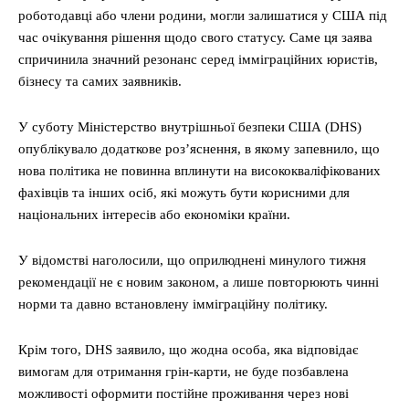
роботодавці або члени родини, могли залишатися у США під
час очікування рішення щодо свого статусу. Саме ця заява
спричинила значний резонанс серед імміграційних юристів,
бізнесу та самих заявників.
У суботу Міністерство внутрішньої безпеки США (DHS)
опублікувало додаткове роз’яснення, в якому запевнило, що
нова політика не повинна вплинути на висококваліфікованих
фахівців та інших осіб, які можуть бути корисними для
національних інтересів або економіки країни.
У відомстві наголосили, що оприлюднені минулого тижня
рекомендації не є новим законом, а лише повторюють чинні
норми та давно встановлену імміграційну політику.
Крім того, DHS заявило, що жодна особа, яка відповідає
вимогам для отримання грін-карти, не буде позбавлена
можливості оформити постійне проживання через нові