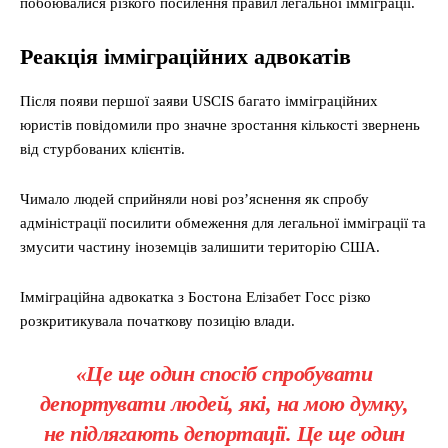
побоювалися різкого посилення правил легальної імміграції.
Реакція імміграційних адвокатів
Після появи першої заяви USCIS багато імміграційних
юристів повідомили про значне зростання кількості звернень
від стурбованих клієнтів.
Чимало людей сприйняли нові роз’яснення як спробу
адміністрації посилити обмеження для легальної імміграції та
змусити частину іноземців залишити територію США.
Імміграційна адвокатка з Бостона Елізабет Госс різко
розкритикувала початкову позицію влади.
«Це ще один спосіб спробувати
депортувати людей, які, на мою думку,
не підлягають депортації. Це ще один