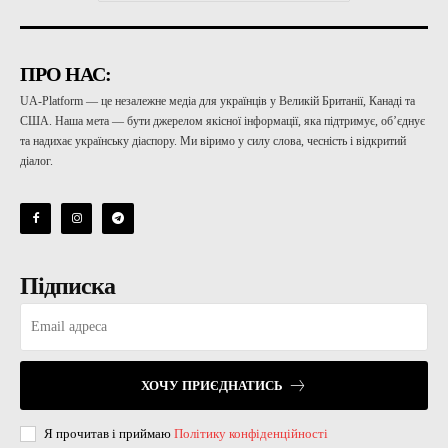
ПРО НАС:
UA-Platform — це незалежне медіа для українців у Великій Британії, Канаді та
США. Наша мета — бути джерелом якісної інформації, яка підтримує, об’єднує
та надихає українську діаспору. Ми віримо у силу слова, чесність і відкритий
діалог.
Підписка
ХОЧУ ПРИЄДНАТИСЬ
Я прочитав і приймаю
Політику конфіденційності