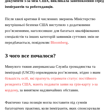
документи з-за меж США, викликала занепокоєння серед
іммігрантів та роботодавців.
Після хвилі критики й численних звернень Міністерство
внутрішньої безпеки США виступило з додатковими
роз’ясненнями, наголосивши: для багатьох кваліфікованих
спеціалістів та інших категорій заявників суттєвих змін не
передбачається, повідомляє
Bloomberg
.
З чого все почалося?
Минулого тижня американська Служба громадянства та
імміграції (USCIS) оприлюднила роз’яснення, згідно з яким
більшість осіб, які прагнуть отримати статус постійного
резидента США, мають подавати заяви на грін-карту з-за
кордону
, за винятком надзвичайних обставин.
Фактично така позиція могла поставити під сумнів
багаторічну практику, коли іммігранти, яких спонсорували