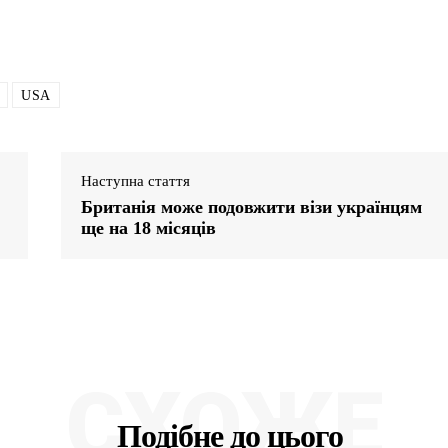
USA
Наступна стаття
Британія може подовжити візи українцям
ще на 18 місяців
СХОЖЕ
Подібне до цього