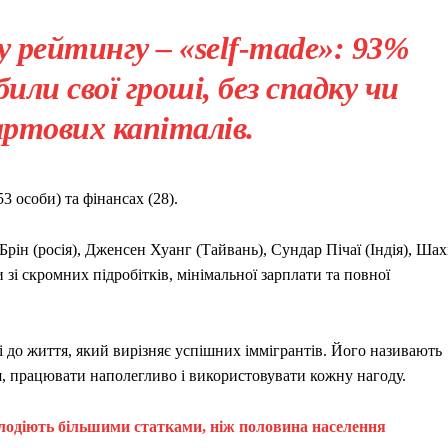
у рейтингу – «self-made»: 93%
или свої гроші, без спадку чи
ртових капіталів.
3 особи) та фінансах (28).
рін (росія), Дженсен Хуанг (Тайвань), Сундар Пічаї (Індія), Шах
зі скромних підробітків, мінімальної зарплати та повної
 до життя, який вирізняє успішних іммігрантів. Його називають
я, працювати наполегливо і використовувати кожну нагоду.
лодіють більшими статками, ніж половина населення