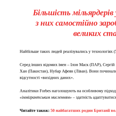
Більшість мільярдерів 
з них самостійно зароб
великих ста
Найбільше таких людей реалізувались у технологіях (5
Серед інших відомих імен – Ілон Маск (ПАР), Сергій Б
Хан (Пакистан), Нубар Афеян (Ліван). Вони починали 
відсутності «вихідних даних».
Аналітики Forbes наголошують на особливому підході
«іммігрантським мисленням»
– здатність адаптуватис
Читайте також:
50 найбагатших родин Британії во