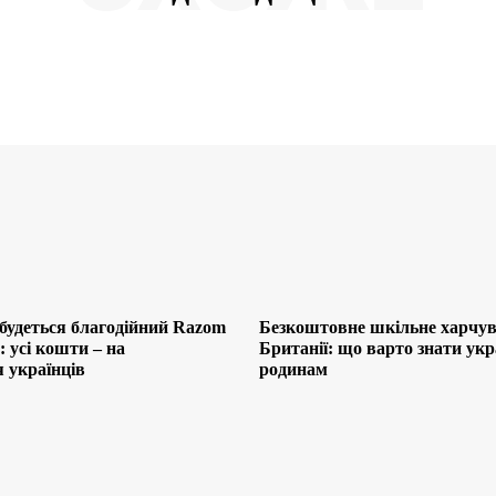
будеться благодійний Razom
Безкоштовне шкільне харчув
 усі кошти – на
Британії: що варто знати ук
 українців
родинам