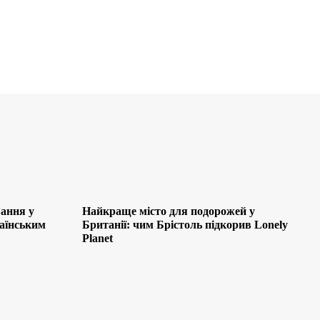
ання у
Найкраще місто для подорожей у
раїнським
Британії: чим Брістоль підкорив Lonely
Planet