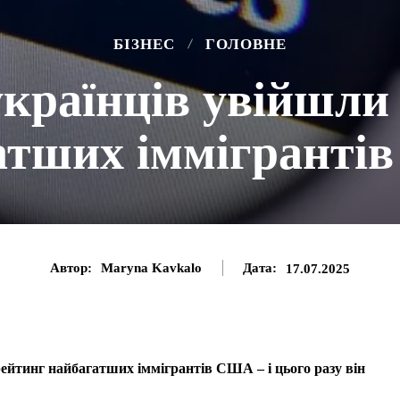
БІЗНЕС
ГОЛОВНЕ
країнців увійшли
атших іммігранті
Автор:
Maryna Kavkalo
Дата:
17.07.2025
йтинг найбагатших іммігрантів США – і цього разу він