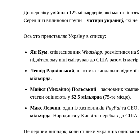
До переліку увійшло 125 мільярдерів, які мають інозе
Серед цієї впливової групи –
чотири українці
, які н
Ось хто представляє Україну в списку:
Ян Кум
, співзасновник
WhatsApp
, розмістився на
підлітковому віці емігрував до США разом із матір
Леонід Радвінський
, власник скандально відомо
мільярда
.
Майкл
(Михайло)
Польський
– засновник компан
статки оцінюють у
$2,5 мільярда
(75-те місце).
Макс Левчин
, один із засновників
PayPal
та CEO
мільярда
. Народився у Києві та переїхав до США 
Це перший випадок, коли стільки українців одночасн