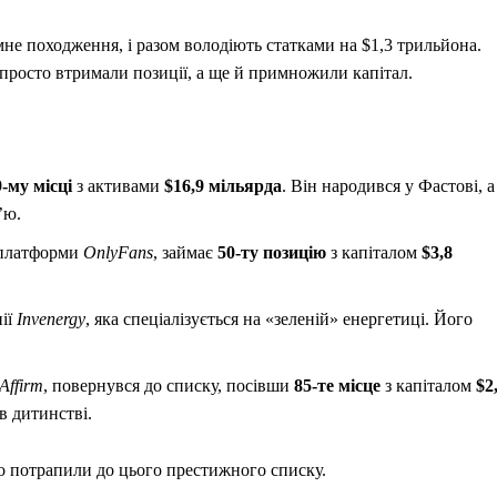
мне походження, і разом володіють статками на $1,3 трильйона.
е просто втримали позиції, а ще й примножили капітал.
9-му місці
з активами
$16,9 мільярда
. Він народився у Фастові, а
’ю.
ї платформи
OnlyFans
, займає
50-ту позицію
з капіталом
$3,8
ії
Invenergy
, яка спеціалізується на «зеленій» енергетиці. Його
Affirm
, повернувся до списку, посівши
85-те місце
з капіталом
$2
в дитинстві.
о потрапили до цього престижного списку.