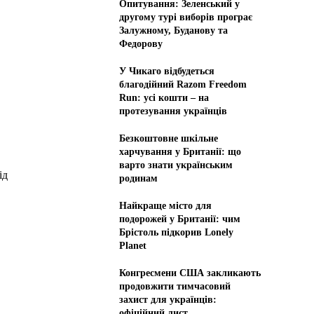
Опитування: Зеленський у
другому турі виборів програє
Залужному, Буданову та
Федорову
У Чикаго відбудеться
благодійний Razom Freedom
Run: усі кошти – на
протезування українців
Безкоштовне шкільне
харчування у Британії: що
варто знати українським
ід
родинам
Найкраще місто для
подорожей у Британії: чим
Брістоль підкорив Lonely
Planet
Конгресмени США закликають
продовжити тимчасовий
захист для українців:
офіційний лист