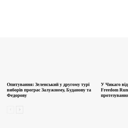
Опитування: Зеленський у другому турі
У Чикаго від
виборів програє Залужному, Буданову та
Freedom Run:
Федорову
протезування