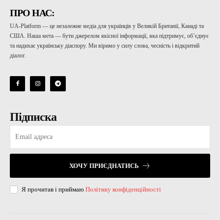
ПРО НАС:
UA-Platform — це незалежне медіа для українців у Великій Британії, Канаді та
США. Наша мета — бути джерелом якісної інформації, яка підтримує, об’єднує
та надихає українську діаспору. Ми віримо у силу слова, чесність і відкритий
діалог.
Підписка
ХОЧУ ПРИЄДНАТИСЬ
Я прочитав і приймаю
Політику конфіденційності