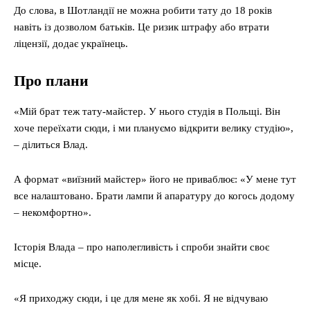
До слова, в Шотландії не можна робити тату до 18 років
навіть із дозволом батьків. Це ризик штрафу або втрати
ліцензії, додає українець.
Про плани
«Мій брат теж тату-майстер. У нього студія в Польщі. Він
хоче переїхати сюди, і ми плануємо відкрити велику студію»,
– ділиться Влад.
А формат «виїзний майстер» його не приваблює: «У мене тут
все налаштовано. Брати лампи й апаратуру до когось додому
– некомфортно».
Історія Влада – про наполегливість і спроби знайти своє
місце.
«Я приходжу сюди, і це для мене як хобі. Я не відчуваю