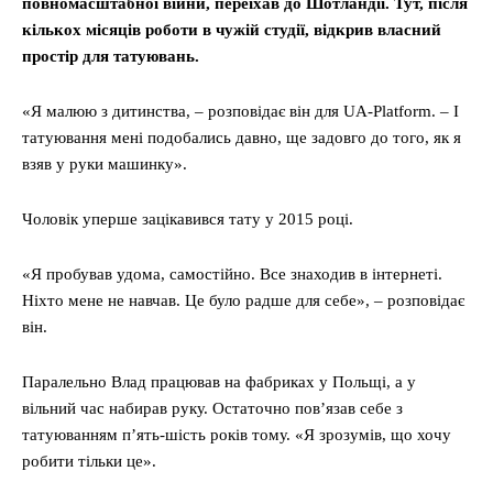
повномасштабної війни, переїхав до Шотландії. Тут, після
кількох місяців роботи в чужій студії, відкрив власний
простір для татуювань.
«Я малюю з дитинства, – розповідає він для UA-Platform. – І
татуювання мені подобались давно, ще задовго до того, як я
взяв у руки машинку».
Чоловік уперше зацікавився тату у 2015 році.
«Я пробував удома, самостійно. Все знаходив в інтернеті.
Ніхто мене не навчав. Це було радше для себе», – розповідає
він.
Паралельно Влад працював на фабриках у Польщі, а у
вільний час набирав руку. Остаточно пов’язав себе з
татуюванням п’ять-шість років тому. «Я зрозумів, що хочу
робити тільки це».