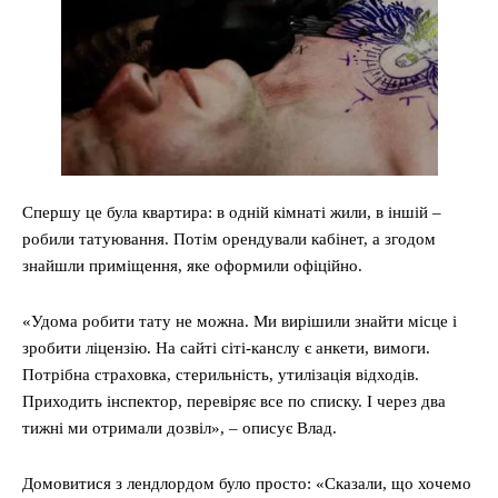
Спершу це була квартира: в одній кімнаті жили, в іншій –
робили татуювання. Потім орендували кабінет, а згодом
знайшли приміщення, яке оформили офіційно.
«Удома робити тату не можна. Ми вирішили знайти місце і
зробити ліцензію. На сайті сіті-канслу є анкети, вимоги.
Потрібна страховка, стерильність, утилізація відходів.
Приходить інспектор, перевіряє все по списку. І через два
тижні ми отримали дозвіл», – описує Влад.
Домовитися з лендлордом було просто: «Сказали, що хочемо