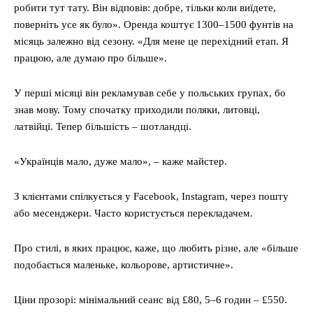
робити тут тату. Він відповів: добре, тільки коли виїдете,
поверніть усе як було». Оренда коштує 1300–1500 фунтів на
місяць залежно від сезону. «Для мене це перехідний етап. Я
працюю, але думаю про більше».
У перші місяці він рекламував себе у польських групах, бо
знав мову. Тому спочатку приходили поляки, литовці,
латвійці. Тепер більшість – шотландці.
«Українців мало, дуже мало», – каже майстер.
З клієнтами спілкується у Facebook, Instagram, через пошту
або месенджери. Часто користується перекладачем.
Про стилі, в яких працює, каже, що любить різне, але «більше
подобається маленьке, кольорове, артистичне».
Ціни прозорі: мінімальний сеанс від £80, 5–6 годин – £550.