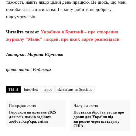
тяжкості, навіть якщо цілий день працюю. Це щось, що мені
подобається з дитинства. І я хочу робити це добре», –
підсумовує він.
Читайте також:
Українка в Британії – про створення
журналу “Маяк” і людей, про яких варто розповідати
Авторка: Марина Юрченко
фото надані Вадимом
ТЕГИ
interview
tattoo
ukrainians in Scotland
Попередня стаття
Наступна стаття
Гороскоп на жовтень 2025
Поставки зброї та угода про
для всіх знаків зодіаку:
дрони для України під
любов, кар’єра, зміни
загрозою через шатдаун у
США