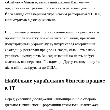
«Anelya» у Чикаго
, заснований Джонні Кларком —
представником третього покоління української діаспори.
Його заклад став першим українським рестораном у США,
який отримав відзнаку Michelin.
Підприємець розповів, що остаточно вирішив реалізувати
проєкт після початку повномасштабної війни, прагнучи
популяризувати українську культуру серед американців.
Сьогодні у ресторані працює 11 людей, більшість з яких —
українські іммігранти. Заклад названий на честь бабусі
власника, яка пережила Голодомор, Другу світову війну та
після війни емігрувала до США.
Найбільше українських бізнесів працює
в IT
Серед учасників дослідження найпоширенішою сферою
діяльності виявилися інформаційні технології. Майже 44%