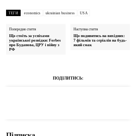
ТЕГИ
economics
ukrainian business
USA
Попередня стаття
Наступна стаття
Що стоїть за успіхами
Що подивитись на вихідних:
української розвідки: Forbes
7 фільмів та серіалів на будь-
про Буданова, ЦРУ і війну з
який смак
РФ
ПОДІЛИТИСЬ:
Підписка