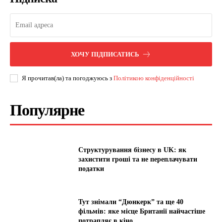
ХОЧУ ПІДПИСАТИСЬ
Я прочитав(ла) та погоджуюсь з
Політикою конфіденційності
Популярне
Структурування бізнесу в UK: як
захистити гроші та не переплачувати
податки
Тут знімали “Дюнкерк” та ще 40
фільмів: яке місце Британії найчастіше
потрапляє в кіно