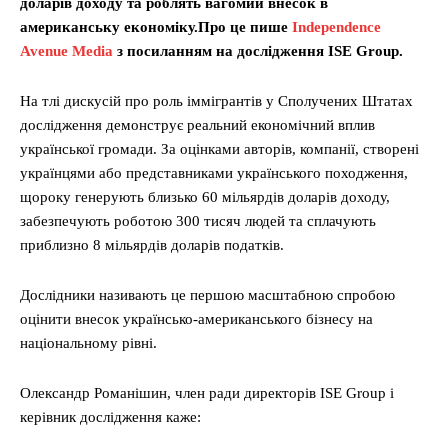
доларів доходу та роблять вагомий внесок в
американську економіку.Про це пише
Independence
Avenue Media
з посиланням на дослідження ISE Group.
На тлі дискусій про роль іммігрантів у Сполучених Штатах
дослідження демонструє реальний економічний вплив
української громади. За оцінками авторів, компанії, створені
українцями або представниками українського походження,
щороку генерують близько 60 мільярдів доларів доходу,
забезпечують роботою 300 тисяч людей та сплачують
приблизно 8 мільярдів доларів податків.
Дослідники називають це першою масштабною спробою
оцінити внесок українсько-американського бізнесу на
національному рівні.
Олександр Романішин, член ради директорів ISE Group і
керівник дослідження каже: