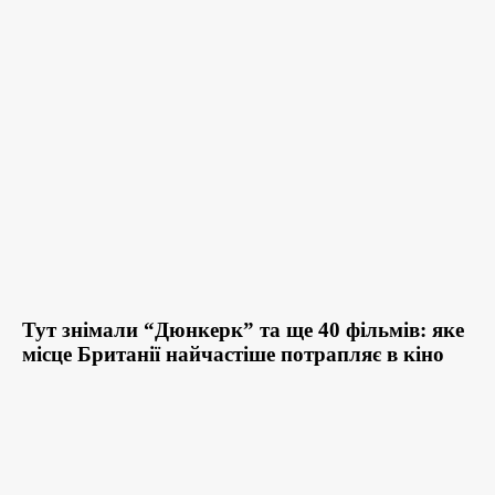
Тут знімали “Дюнкерк” та ще 40 фільмів: яке
місце Британії найчастіше потрапляє в кіно