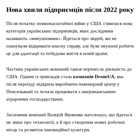
Нова хвиля підприємців після 2022 року
Після початку повномасштабної війни у США з’явилася нова
категорія українських підприємців, яких дослідники
називають «вимушеними». Йдеться про людей, які не
планували відкривати власну справу, але були змушені робити
це для адаптації та побудови життя в новій країні.
Частина українських компаній також перенесла діяльність до
США. Одним із прикладів стала
компанія DroneUA
, яка
після переїзду відкрила виробничо-інженерний центр у
Пенсильванії та почала працювати з американськими
аграрними господарствами.
Засновник компанії Валерій Яковенко наголошує, що йдеться
не лише про технології, а й про створення нових робочих
місць та розвиток інноваційної культури.