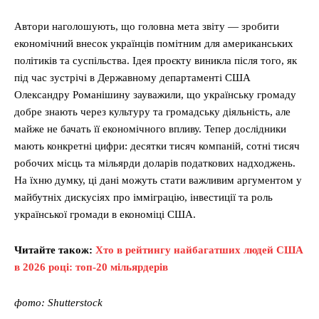
Автори наголошують, що головна мета звіту — зробити
економічний внесок українців помітним для американських
політиків та суспільства. Ідея проєкту виникла після того, як
під час зустрічі в Державному департаменті США
Олександру Романішину зауважили, що українську громаду
добре знають через культуру та громадську діяльність, але
майже не бачать її економічного впливу. Тепер дослідники
мають конкретні цифри: десятки тисяч компаній, сотні тисяч
робочих місць та мільярди доларів податкових надходжень.
На їхню думку, ці дані можуть стати важливим аргументом у
майбутніх дискусіях про імміграцію, інвестиції та роль
української громади в економіці США.
Читайте також:
Хто в рейтингу найбагатших людей США
в 2026 році: топ-20 мільярдерів
фото: Shutterstock