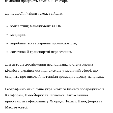
компаній працюють саме в IT-секторі.
До першої п’ятірки також увійшли:
консалтинг, менеджмент та HR;
медицина;
виробництво та харчова промисловість;
логістика й транспортні перевезення.
Для авторів дослідження несподіванкою стала значна
кількість українських підприємців у медичній сфері, що
свідчить про високий потенціал громади в цьому напрямку.
Географічно найбільше українського бізнесу зосереджено в
Каліфорнії, Нью-Йорку та Іллінойсі. Також значна
присутність зафіксована у Флориді, Техасі, Нью-Джерсі та
Массачусетсі.