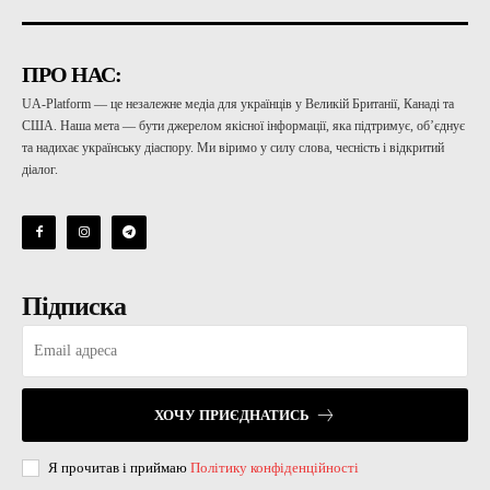
ПРО НАС:
UA-Platform — це незалежне медіа для українців у Великій Британії, Канаді та
США. Наша мета — бути джерелом якісної інформації, яка підтримує, об’єднує
та надихає українську діаспору. Ми віримо у силу слова, чесність і відкритий
діалог.
Підписка
ХОЧУ ПРИЄДНАТИСЬ
Я прочитав і приймаю
Політику конфіденційності