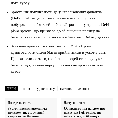
його курсу.
Зростання популярності децентралізованих фінансів
(DeFi): DeFi – це система фінансових послуг, яка
побудована на блокчейні. У 2021 році популярність DeFi
різко зросла, що призвело до збільшення попиту на
біткоїн, який використовується в багатьох DeFi-додатках.
Загальне прийняття криптовалют: У 2021 році
криптовалюти стали більш прийнятними в усьому світі.
Це призвело до того, що більше людей стали купувати
біткоїн, що, у свою чергу, призвело до зростання його
курсу.
ТЕГИ
bitcoin
cryptocurrency
investors
maximum
Попередня стаття
Наступна стаття
Зустрічався з королем та
ЄС працює над пактом про
принцом: як у Британії
притулок і міграцію: що
викрили російського
зміниться для біженців