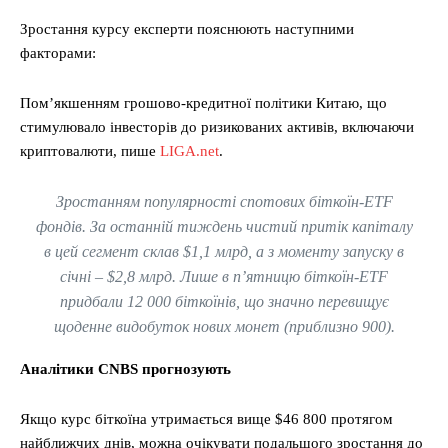
Зростання курсу експерти пояснюють наступними
факторами:
Пом’якшенням грошово-кредитної політики Китаю, що
стимулювало інвесторів до ризикованих активів, включаючи
криптовалюти, пише
LIGA.net
.
Зростанням популярності спотових біткоїн-ETF
фондів. За останній тиждень чистий притік капіталу
в цей сегмент склав $1,1 млрд, а з моменту запуску в
січні – $2,8 млрд. Лише в п’ятницю біткоїн-ETF
придбали 12 000 біткоїнів, що значно перевищує
щоденне видобуток нових монет (приблизно 900).
Аналітики CNBS прогнозують
Якщо курс біткоїна утримається вище $46 800 протягом
найближчих днів, можна очікувати подальшого зростання до