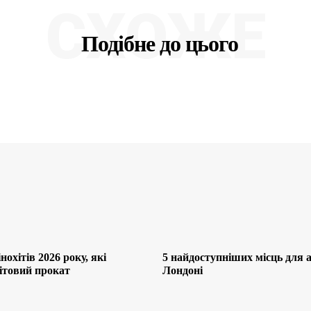
СХОЖЕ
Подібне до цього
нохітів 2026 року, які
5 найдоступніших місць для af
ітовий прокат
Лондоні