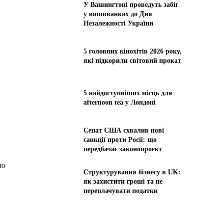
У Вашингтоні проведуть забіг
у вишиванках до Дня
Незалежності України
5 головних кінохітів 2026 року,
які підкорили світовий прокат
5 найдоступніших місць для
afternoon tea у Лондоні
Сенат США схвалив нові
санкції проти Росії: що
передбачає законопроєкт
но
Структурування бізнесу в UK:
як захистити гроші та не
переплачувати податки