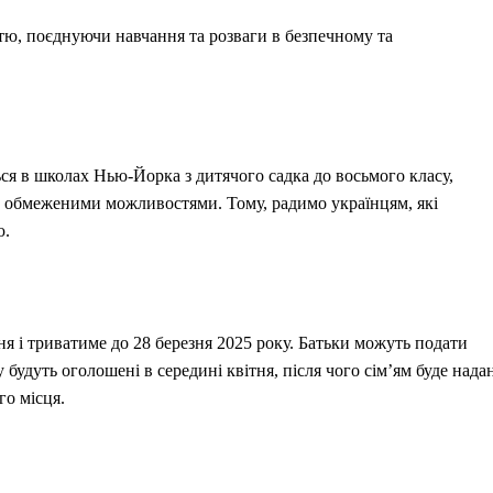
стю, поєднуючи навчання та розваги в безпечному та
ься в школах Нью-Йорка з дитячого садка до восьмого класу,
 з обмеженими можливостями. Тому, радимо українцям, які
ю.
ня і триватиме до 28 березня 2025 року. Батьки можуть подати
у будуть оголошені в середині квітня, після чого сім’ям буде нада
го місця.