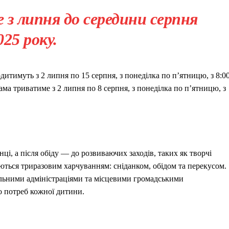
з липня до середини серпня
025 року.
дитимуть з 2 липня по 15 серпня, з понеділка по п’ятницю, з 8:0
ама триватиме з 2 липня по 8 серпня, з понеділка по п’ятницю, з
і, а після обіду — до розвиваючих заходів, таких як творчі
чуються триразовим харчуванням: сніданком, обідом та перекусом.
ільними адміністраціями та місцевими громадськими
до потреб кожної дитини.