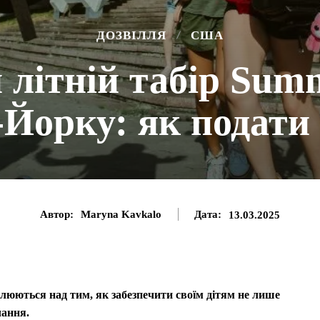
ДОЗВІЛЛЯ
США
літній табір Summ
Йорку: як подати
Автор:
Maryna Kavkalo
Дата:
13.03.2025
слюються над тим, як забезпечити своїм дітям не лише
чання.