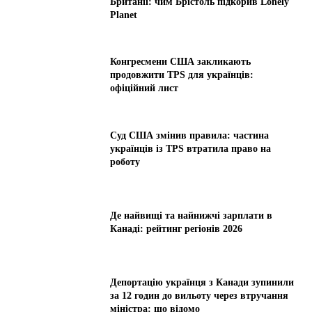
Британії: чим Брістоль підкорив Lonely
Planet
Конгресмени США закликають
продовжити TPS для українців:
офіційний лист
Суд США змінив правила: частина
українців із TPS втратила право на
роботу
Де найвищі та найнижчі зарплати в
Канаді: рейтинг регіонів 2026
Депортацію українця з Канади зупинили
за 12 годин до вильоту через втручання
міністра: що відомо