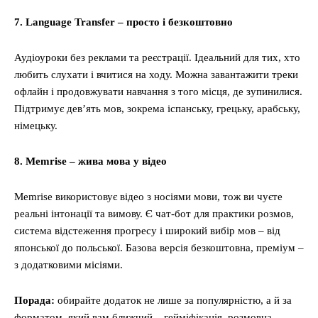
7.
Language
Transfer
– просто і безкоштовно
Аудіоуроки без реклами та реєстрації. Ідеальний для тих, хто
любить слухати і вчитися на ходу. Можна завантажити треки
офлайн і продовжувати навчання з того місця, де зупинилися.
Підтримує дев’ять мов, зокрема іспанську, грецьку, арабську,
німецьку.
8. Memrise – жива мова у відео
Memrise використовує відео з носіями мови, тож ви чуєте
реальні інтонації та вимову. Є чат-бот для практики розмов,
система відстеження прогресу і широкий вибір мов – від
японської до польської. Базова версія безкоштовна, преміум –
з додатковими місіями.
Порада:
обирайте додаток не лише за популярністю, а й за
форматом, який вам ближчий – гейміфікація, розмовна