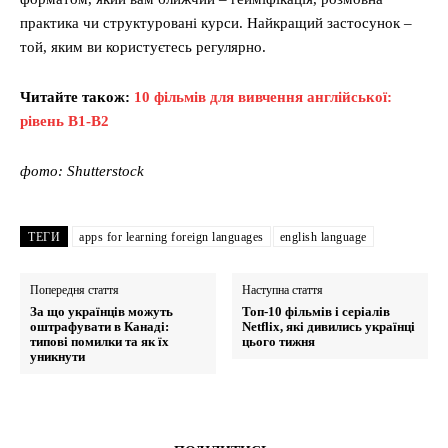
практика чи структуровані курси. Найкращий застосунок –
той, яким ви користуєтесь регулярно.
Читайте також:
10 фільмів для вивчення англійської:
рівень B1-B2
фото: Shutterstock
ТЕГИ
apps for learning foreign languages
english language
Попередня стаття
Наступна стаття
За що українців можуть
Топ-10 фільмів і серіалів
оштрафувати в Канаді:
Netflix, які дивились українці
типові помилки та як їх
цього тижня
уникнути