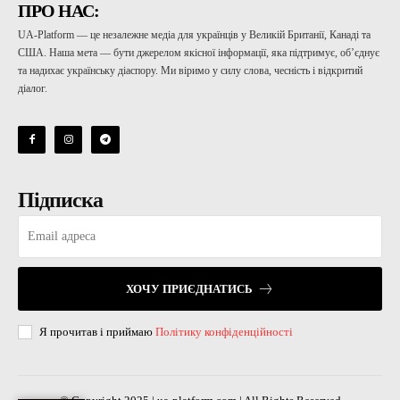
ПРО НАС:
UA-Platform — це незалежне медіа для українців у Великій Британії, Канаді та
США. Наша мета — бути джерелом якісної інформації, яка підтримує, об’єднує
та надихає українську діаспору. Ми віримо у силу слова, чесність і відкритий
діалог.
Підписка
ХОЧУ ПРИЄДНАТИСЬ
Я прочитав і приймаю
Політику конфіденційності