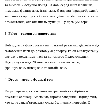
та вимови. Доступно понад 10 мов, серед яких іспанська,
німецька, французька, італійська. Є вправи “правда/брехня”,
заповнення пропусків і тематичні діалоги. Частина контенту
безкоштовна, але більшість функцій – у преміум-версії.
3. Falou – говори з першого дня
Цей додаток фокусується на практиці реальних діалогів – від
замовлення кави до розмов у аеропорту. Falou аналізує вашу
вимову в реальному часі та допомагає її вдосконалити.
Підтримує понад 20 мов, включно з англійською,
французькою, німецькою та китайською.
4. Drops – мова у форматі гри
Drops перетворює навчання на гру: замість зубріння –
візуальні асоціації, малюнки, короткі завдання. Підійде тим,
хто хоче запам’ятовувати слова без нудних повторів. Є