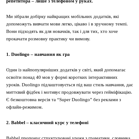
репетитора – лише з телефоном у руках.
Ми зібрали добірку найкращих мобільних додатків, які
допоможуть вивчати мови легко, цікаво і в зручному темпі.
Вони підходять як для новачків, так і для тих, хто хоче
прокачати розмовну практику чи вимову.
1. Duolingo – навчання як гра
Один із найпопулярніших додатків у світі, який допомагає
освоїти понад 40 мов у формі коротких інтерактивних
уроків. Duolingo підлаштовується під ваш стиль навчання, дає
миттєвий фідбек і мотивує продовжувати через гейміфікацію.
Є безкоштовна версія та “Super Duolingo” без реклами з
офлайн-режимом.
2. Babbel – класичний курс у телефоні
Babbel пропонує структуровані уроки з граматики, словника