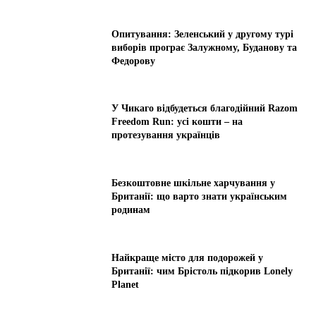
Опитування: Зеленський у другому турі
виборів програє Залужному, Буданову та
Федорову
У Чикаго відбудеться благодійний Razom
Freedom Run: усі кошти – на
протезування українців
Безкоштовне шкільне харчування у
Британії: що варто знати українським
родинам
Найкраще місто для подорожей у
Британії: чим Брістоль підкорив Lonely
Planet