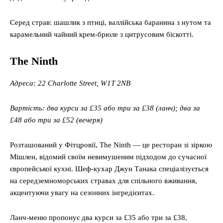
Серед страв: шашлик з птиці, валлійська баранина з нутом та
карамельний чайний крем-брюле з цитрусовим біскотті.
The Ninth
Адреса: 22 Charlotte Street, W1T 2NB
Вартість: два курси за £35 або три за £38 (ланч); два за
£48 або три за £52 (вечеря)
Розташований у Фітцровії, The Ninth — це ресторан зі зіркою
Мішлен, відомий своїм невимушеним підходом до сучасної
європейської кухні. Шеф-кухар Джун Танака спеціалізується
на середземноморських стравах для спільного вживання,
акцентуючи увагу на сезонних інгредієнтах.
Ланч-меню пропонує два курси за £35 або три за £38,