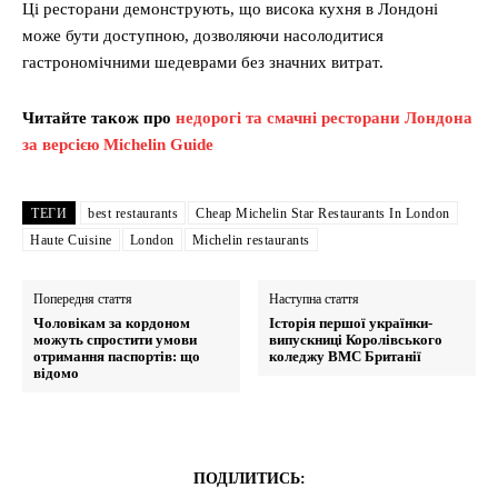
Ці ресторани демонструють, що висока кухня в Лондоні
може бути доступною, дозволяючи насолодитися
гастрономічними шедеврами без значних витрат.
Читайте також про
недорогі та смачні ресторани Лондона
за версією Michelin Guide
ТЕГИ
best restaurants
Cheap Michelin Star Restaurants In London
Haute Cuisine
London
Michelin restaurants
Попередня стаття
Наступна стаття
Чоловікам за кордоном
Історія першої українки-
можуть спростити умови
випускниці Королівського
отримання паспортів: що
коледжу ВМС Британії
відомо
ПОДІЛИТИСЬ: