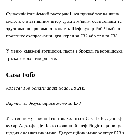
Сучасний італійський ресторан Luca приваблює не лише
їжею, але й затишним інтер’єром з м’яким освітленням та
зручними шкіряними диванами. Шеф-кухар Роб Чамберс
пропонує експрес-ланч: два курси за £32 або три за £38.
У меню: смажені артишоки, паста з броколі та корнішська
тріска з золотими ріпами.
Casa Fofò
Адреса: 158 Sandringham Road, E8 2HS
Вартість: дегустаційне меню за £73
У затишному районі Гекні знаходиться Casa Fofò, де шеф-
кухар Адольфо Де Чекко (колишній шеф Pidgin) пропонує
щодня оновлюване меню. Дегустаційне меню коштує £73 з