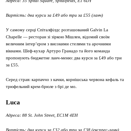
Адреса: 35 Spital Square, Spitalfields, E1 6DY
Вартість: два курси за £49 або три за £55 (ланч)
У самому серці Спіталфілдс розташований Galvin La
Chapelle — ресторан зі зіркою Мішлен, відомий своїм
величним інтер’єром з високими стелями та арочними
вікнами. Шеф-кухар Артуро Гранадо та його команда
пропонують бюджетне ланч-меню: два курси за £49 або три
за £55.
Серед страв: карпаччо з качки, корнішська червона кефаль та
трюфельний крем-брюле з брі де мо.
Luca
Адреса: 88 St. John Street, EC1M 4EH
Вартість: два курси за £32 або три за £38 (експрес-ланч)