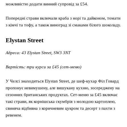
можливістю додати винний супровід за £54.
Попередні страви включали краба з норі та дайконом, томати
з кімчі та тофу, а також виноград зі смаками білого шоколаду.
Elystan Street
Адреса: 43 Elystan Street, SW3 3NT
Вартість: три курси за £45 (сет-меню)
У Челсі знаходиться Elystan Street, де шеф-кухар Філ Говард
пропонує невимушену, але вишукану кухню, зосереджену на
сезонних британських продуктах. Сет-меню за £45 включає
такі страви, як корнішська скумбрія з молодою картоплею,
свиняча відбивна з коричневим цукром та десерт з пахти з
ревенем.