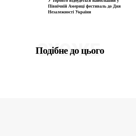
У Торонто відбудеться найбільший у
Північній Америці фестиваль до Дня
Незалежності України
СХОЖЕ
Подібне до цього