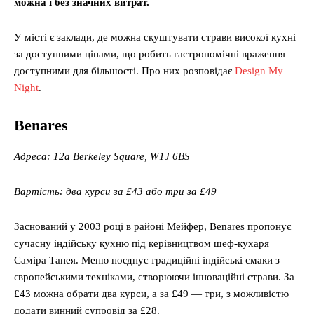
можна і без значних витрат.
У місті є заклади, де можна скуштувати страви високої кухні
за доступними цінами, що робить гастрономічні враження
доступними для більшості. Про них розповідає
Design My
Night
.
Benares
Адреса: 12a Berkeley Square, W1J 6BS
Вартість: два курси за £43 або три за £49
Заснований у 2003 році в районі Мейфер, Benares пропонує
сучасну індійську кухню під керівництвом шеф-кухаря
Саміра Танея. Меню поєднує традиційні індійські смаки з
європейськими техніками, створюючи інноваційні страви. За
£43 можна обрати два курси, а за £49 — три, з можливістю
додати винний супровід за £28.