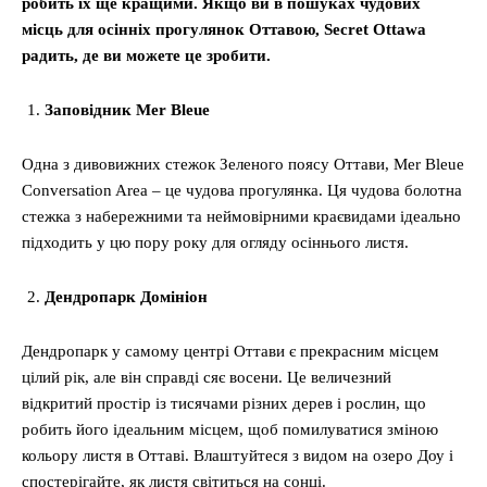
робить їх ще кращими. Якщо ви в пошуках чудових
місць для осінніх прогулянок Оттавою, Secret Ottawa
радить, де ви можете це зробити.
Заповідник Mer Bleue
Одна з дивовижних стежок Зеленого поясу Оттави, Mer Bleue
Conversation Area – це чудова прогулянка. Ця чудова болотна
стежка з набережними та неймовірними краєвидами ідеально
підходить у цю пору року для огляду осіннього листя.
Дендропарк Домініон
Дендропарк у самому центрі Оттави є прекрасним місцем
цілий рік, але він справді сяє восени. Це величезний
відкритий простір із тисячами різних дерев і рослин, що
робить його ідеальним місцем, щоб помилуватися зміною
кольору листя в Оттаві. Влаштуйтеся з видом на озеро Доу і
спостерігайте, як листя світиться на сонці.