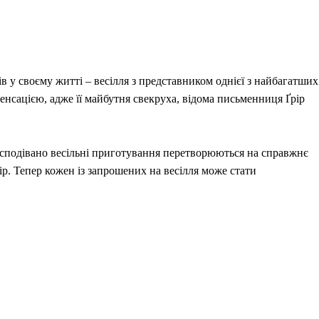
в у своєму житті – весілля з представником однієї з найбагатших
енсацією, адже її майбутня свекруха, відома письменниця Ґрір
Несподівано весільні приготування перетворюються на справжнє
ір. Тепер кожен із запрошених на весілля може стати