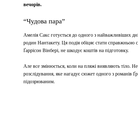
вечорів.
“Чудова пара”
Амелія Сакс готується до одного з найважливіших дні
родин Нантакету. Ця подія обіцяє стати справжньою с
Ґаррісон Вінбері, не шкодує коштів на підготовку.
Але все змінюється, коли на пляжі виявляють тіло. 
розслідування, яке нагадує сюжет одного з романів Ґр
підозрюваним.