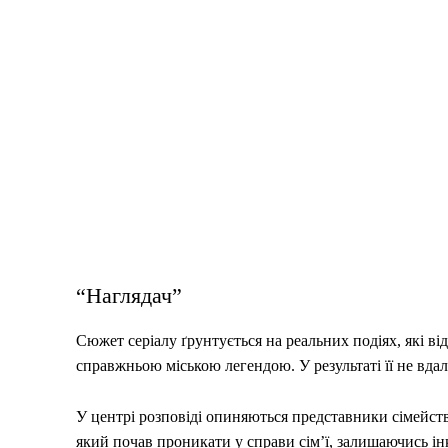
“Наглядач”
Сюжет серіалу ґрунтується на реальних подіях, які від
справжньою міською легендою. У результаті її не вдало
У центрі розповіді опиняються представники сімейст
який почав проникати у справи сім’ї, залишаючись інк