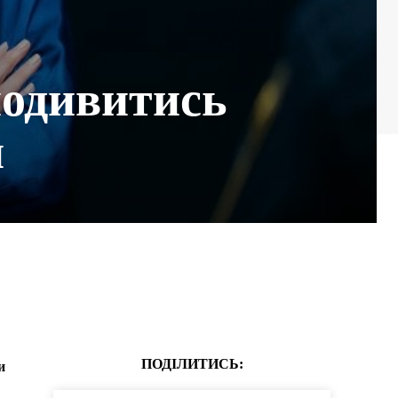
 подивитись
и
ПОДІЛИТИСЬ:
и