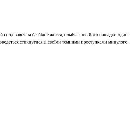
 сподівався на безбідне життя, помічає, що його нащадки один 
оведеться стикнутися зі своїми темними проступками минулого.