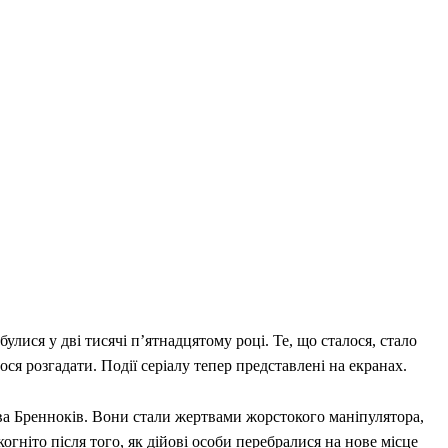
булися у дві тисячі п’ятнадцятому році. Те, що сталося, стало
ся розгадати. Події серіалу тепер представлені на екранах.
ва Бренноків. Вони стали жертвами жорстокого маніпулятора,
огніто після того, як дійові особи перебралися на нове місце