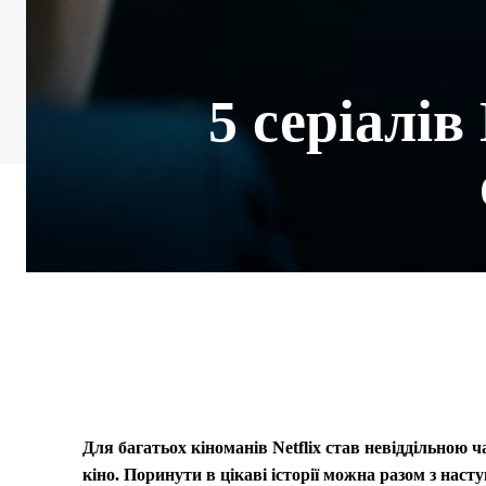
5 серіалів
Для багатьох кіноманів Netflix став невіддільною 
кіно. Поринути в цікаві історії можна разом з нас