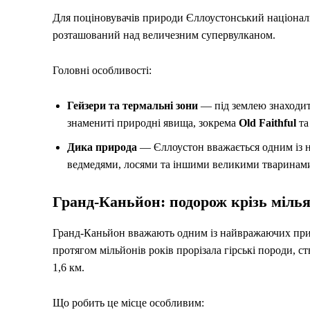
Для поціновувачів природи Єллоустонський національн
розташований над величезним супервулканом.
Головні особливості:
Гейзери та термальні зони
— під землею знаходить
знамениті природні явища, зокрема
Old Faithful
та
Дика природа
— Єллоустон вважається одним із н
ведмедями, лосями та іншими великими тваринам
Гранд-Каньйон: подорож крізь мілья
Гранд-Каньйон вважають одним із найвражаючих при
протягом мільйонів років прорізала гірські породи,
1,6 км.
Що робить це місце особливим: