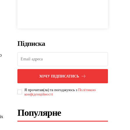
Підписка
о
ХОЧУ ПІДПИСАТИСЬ
Я прочитав(ла) та погоджуюсь з
Політикою
конфіденційності
Популярне
іх