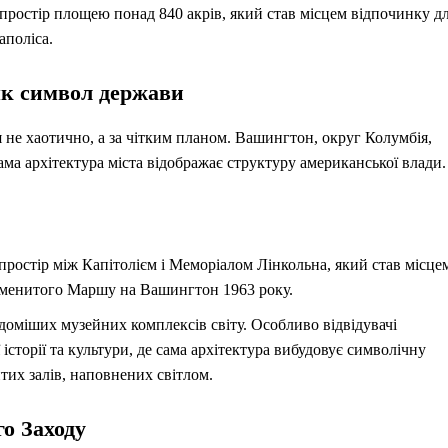
ростір площею понад 840 акрів, який став місцем відпочинку д
аполіса.
як символ держави
не хаотично, а за чітким планом. Вашингтон, округ Колумбія,
сама архітектура міста відображає структуру американської влади.
остір між Капітолієм і Меморіалом Лінкольна, який став місце
аменитого Маршу на Вашингтон 1963 року.
доміших музейних комплексів світу. Особливо відвідувачі
сторії та культури, де сама архітектура вибудовує символічну
тих залів, наповнених світлом.
о Заходу