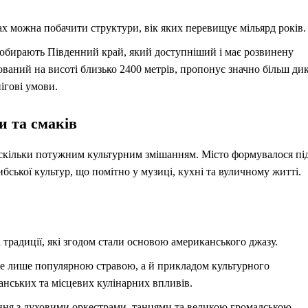
х можна побачити структури, вік яких перевищує мільярд років.
 обирають Південний край, який доступніший і має розвинену
ваний на висоті близько 2400 метрів, пропонує значно більш ди
ігові умови.
и та смаків
 скільки потужним культурним змішанням. Місто формувалося пі
ибської культур, що помітно у музиці, кухні та вуличному житті.
традиції, які згодом стали основою американського джазу.
 лише популярною стравою, а й прикладом культурного
анських та місцевих кулінарних впливів.
ння з духовими оркестрами, танцями та великою громадською