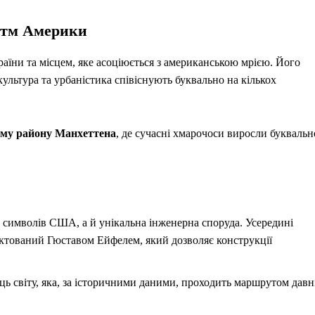
ритм Америки
аїни та місцем, яке асоціюється з американською мрією. Його
, культура та урбаністика співіснують буквально на кількох
му району Манхеттена
, де сучасні хмарочоси виросли буквальн
символів США, а й унікальна інженерна споруда. Усередині
ктований Гюставом Ейфелем, який дозволяє конструкції
ь світу, яка, за історичними даними, проходить маршрутом давн