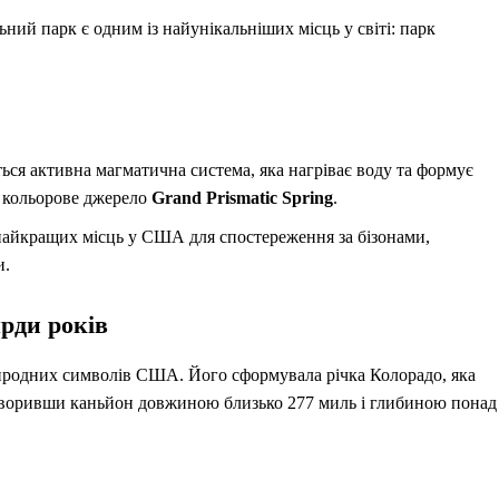
ий парк є одним із найунікальніших місць у світі: парк
ся активна магматична система, яка нагріває воду та формує
 кольорове джерело
Grand Prismatic Spring
.
айкращих місць у США для спостереження за бізонами,
и.
рди років
родних символів США. Його сформувала річка Колорадо, яка
 створивши каньйон довжиною близько 277 миль і глибиною понад