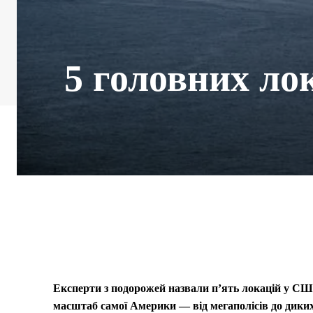
5 головних ло
Експерти з подорожей назвали п’ять локацій у США
масштаб самої Америки — від мегаполісів до дики