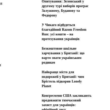
Опитування: Зеленський у
ля
другому турі виборів програє
Залужному, Буданову та
Федорову
У Чикаго відбудеться
благодійний Razom Freedom
Run: усі кошти – на
протезування українців
Безкоштовне шкільне
харчування у Британії: що
варто знати українським
родинам
м
Найкраще місто для
подорожей у Британії: чим
Брістоль підкорив Lonely
Planet
Конгресмени США закликають
продовжити тимчасовий
захист для українців:
офіційний лист