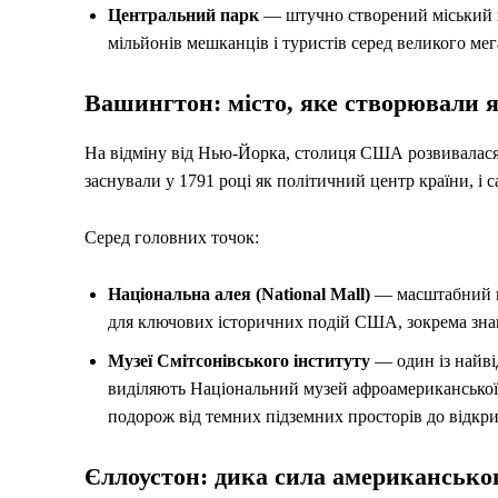
Центральний парк
— штучно створений міський п
мільйонів мешканців і туристів серед великого мег
Вашингтон: місто, яке створювали 
На відміну від Нью-Йорка, столиця США розвивалася 
заснували у 1791 році як політичний центр країни, і 
Серед головних точок:
Національна алея (National Mall)
— масштабний пр
для ключових історичних подій США, зокрема зн
Музеї Смітсонівського інституту
— один із найві
виділяють Національний музей афроамериканської і
подорож від темних підземних просторів до відкри
Єллоустон: дика сила американськог