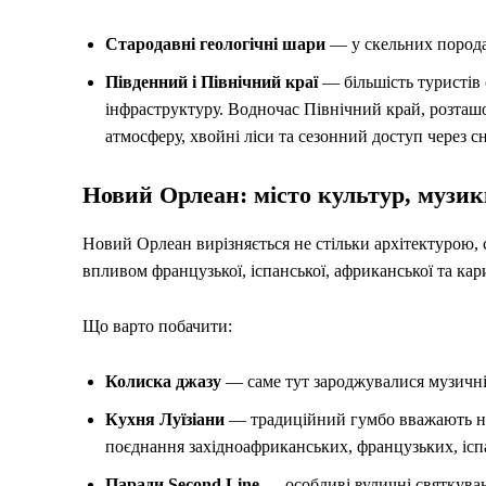
Стародавні геологічні шари
— у скельних порода
Південний і Північний краї
— більшість туристів
інфраструктуру. Водночас Північний край, розташо
атмосферу, хвойні ліси та сезонний доступ через сн
Новий Орлеан: місто культур, музик
Новий Орлеан вирізняється не стільки архітектурою,
впливом французької, іспанської, африканської та кар
Що варто побачити:
Колиска джазу
— саме тут зароджувалися музичні 
Кухня Луїзіани
— традиційний гумбо вважають не
поєднання західноафриканських, французьких, ісп
Паради Second Line
— особливі вуличні святкува