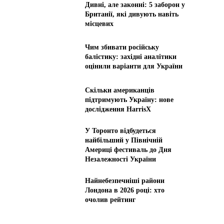
Дивні, але законні: 5 заборон у
Британії, які дивують навіть
місцевих
Чим збивати російську
балістику: західні аналітики
оцінили варіанти для України
Скільки американців
підтримують Україну: нове
дослідження HarrisX
У Торонто відбудеться
найбільший у Північній
Америці фестиваль до Дня
Незалежності України
Найнебезпечніші райони
Лондона в 2026 році: хто
очолив рейтинг