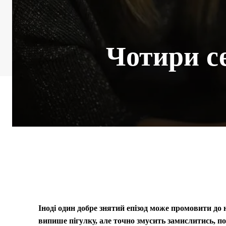
Чотири се
Іноді один добре знятий епізод може промовити до н
випише пігулку, але точно змусить замислитись, по