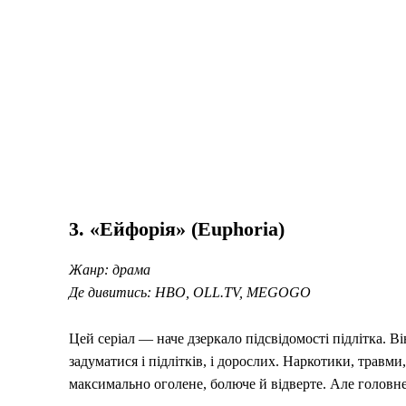
3. «Ейфорія» (Euphoria)
Жанр: драма
Де дивитись: HBO, OLL.TV, MEGOGO
Цей серіал — наче дзеркало підсвідомості підлітка. Ві
задуматися і підлітків, і дорослих. Наркотики, травми
максимально оголене, болюче й відверте. Але головн