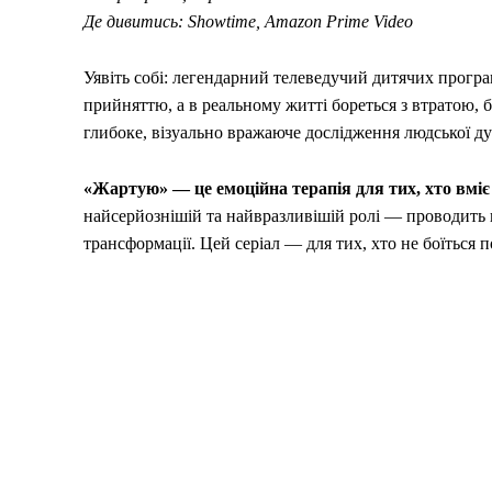
Де дивитись: Showtime, Amazon Prime Video
Уявіть собі: легендарний телеведучий дитячих програм
прийняттю, а в реальному житті бореться з втратою,
глибоке, візуально вражаюче дослідження людської ду
«Жартую» — це емоційна терапія для тих, хто вміє 
найсерйознішій та найвразливішій ролі — проводить н
трансформації. Цей серіал — для тих, хто не боїться п