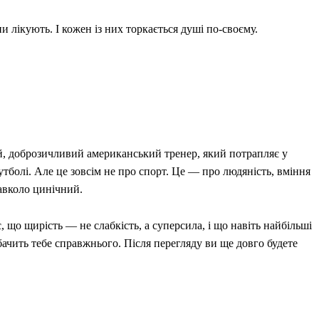
 лікують. І кожен із них торкається душі по-своєму.
й, доброзичливий американський тренер, який потрапляє у
тболі. Але це зовсім не про спорт. Це — про людяність, вміння
навколо цинічний.
, що щирість — не слабкість, а суперсила, і що навіть найбільші
бачить тебе справжнього. Після перегляду ви ще довго будете