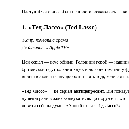
Наступні чотири серіали не просто розважають — вони
1. «Тед Лассо» (Ted Lasso)
Жанр: комедійна драма
Де дивитись: Apple TV+
Цей серіал — наче обійми. Головний герой — наївни
британський футбольний клуб, нічого не тямлячи у фу
вірити в людей і силу доброти навіть тоді, коли світ 
«Тед Лассо» — це серіал-антидепресант.
Він показує
душевні рани можна залікувати, якщо поруч є ті, хто 
ловити себе на думці: «А що б сказав Тед Лассо?».