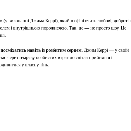
 (у виконанні Джима Керрі), який в ефірі вчить любові, доброті 
 болем і внутрішньою порожнечею. Так, це — не просто шоу. Це
ші.
посміхатись навіть із розбитим серцем.
Джим Керрі — у своїй
ас через темряву особистих втрат до світла прийняття і
одивитися у власну тінь.